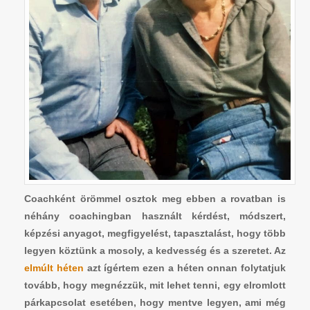
Coachként örömmel osztok meg ebben a rovatban is
néhány coachingban használt kérdést, módszert,
képzési anyagot, megfigyelést, tapasztalást, hogy több
legyen köztünk a mosoly, a kedvesség és a szeretet. Az
elmúlt héten
azt ígértem ezen a héten onnan folytatjuk
tovább, hogy megnézzük, mit lehet tenni, egy elromlott
párkapcsolat esetében, hogy mentve legyen, ami még