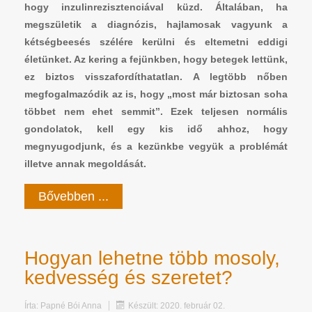
hogy inzulinrezisztenciával küzd. Általában, ha
megszületik a diagnózis, hajlamosak vagyunk a
kétségbeesés szélére kerülni és eltemetni eddigi
életünket. Az kering a fejünkben, hogy betegek lettünk,
ez biztos visszafordíthatatlan. A legtöbb nőben
megfogalmazódik az is, hogy „most már biztosan soha
többet nem ehet semmit”. Ezek teljesen normális
gondolatok, kell egy kis idő ahhoz, hogy
megnyugodjunk, és a kezünkbe vegyük a problémát
illetve annak megoldását.
Bővebben ...
Hogyan lehetne több mosoly,
kedvesség és szeretet?
Írta:
Papné Bói Anna
Készült: 2020. február 02.