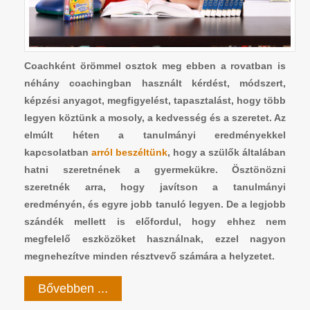
Coachként örömmel osztok meg ebben a rovatban is
néhány coachingban használt kérdést, módszert,
képzési anyagot, megfigyelést, tapasztalást, hogy több
legyen köztünk a mosoly, a kedvesség és a szeretet. Az
elmúlt héten a tanulmányi eredményekkel
kapcsolatban
arról beszéltünk
, hogy a szülők általában
hatni szeretnének a gyermekükre. Ösztönözni
szeretnék arra, hogy javítson a tanulmányi
eredményén, és egyre jobb tanuló legyen. De a legjobb
szándék mellett is előfordul, hogy ehhez nem
megfelelő eszközöket használnak, ezzel nagyon
megnehezítve minden résztvevő számára a helyzetet.
Bővebben ...