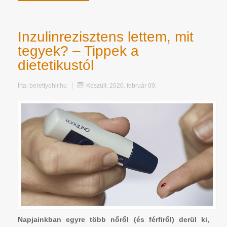
Inzulinrezisztens lettem, mit
tegyek? – Tippek a
dietetikustól
Írta:
berettyohir.hu
Készült: 2020. február 09.
Napjainkban egyre több nőről (és férfiről) derül ki,