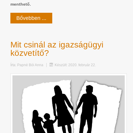
menthető.
Bővebben ...
Mit csinál az igazságügyi
közvetítő?
Írta:
Papné Bói Anna
Készült: 2020. február 22.