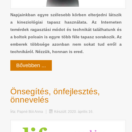
Napjainkban egyre szélesebb körben elterjedni látszik
a kineziológiai tapasz használata. Az Interneten
temérdek ragasztási módot és technikát találhatunk és
a boltok polcain is egyre több féle tapasz sorakozik. Az
emberek többsége azonban nem sokat tud erről a
technikáról. Nézzük, honnan is ered.
Bővebben ...
Önsegítés, önfejlesztés,
önnevelés
Írta:
Papné Bói Anna
Készült: 2020. április 16.