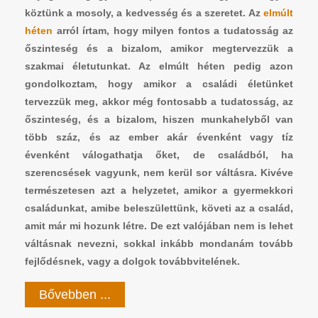
köztünk a mosoly, a kedvesség és a szeretet. Az
elmúlt
héten
arról írtam, hogy milyen fontos a tudatosság az
őszinteség és a bizalom, amikor megtervezzük a
szakmai életutunkat. Az elmúlt héten pedig azon
gondolkoztam, hogy amikor a családi életünket
tervezzük meg, akkor még fontosabb a tudatosság, az
őszinteség, és a bizalom, hiszen munkahelyből van
több száz, és az ember akár évenként vagy tíz
évenként válogathatja őket, de családból, ha
szerencsések vagyunk, nem kerül sor váltásra. Kivéve
természetesen azt a helyzetet, amikor a gyermekkori
családunkat, amibe beleszülettünk, követi az a család,
amit már mi hozunk létre. De ezt valójában nem is lehet
váltásnak nevezni, sokkal inkább mondanám tovább
fejlődésnek, vagy a dolgok továbbvitelének.
Bővebben ...