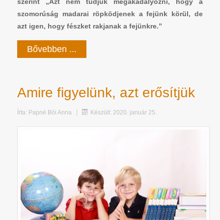
szerint „Azt nem tudjuk megakadályozni, hogy a
szomorúság madarai röpködjenek a fejünk körül, de
azt igen, hogy fészket rakjanak a fejünkre.”
Bővebben ...
Amire figyelünk, azt erősítjük
Írta:
Papné Bói Anna
Készült: 2020. január 25.