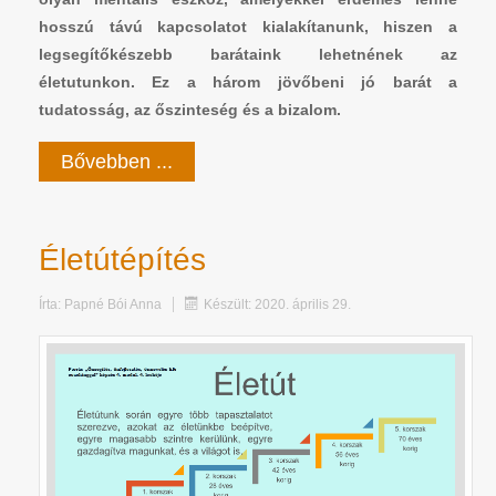
hosszú távú kapcsolatot kialakítanunk, hiszen a
legsegítőkészebb barátaink lehetnének az
életutunkon.
Ez a három jövőbeni jó barát a
tudatosság, az őszinteség és a bizalom.
Bővebben ...
Életútépítés
Írta:
Papné Bói Anna
Készült: 2020. április 29.