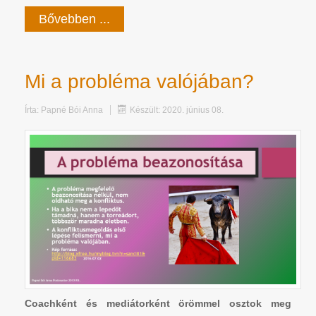
Bővebben ...
Mi a probléma valójában?
Írta:
Papné Bói Anna
Készült: 2020. június 08.
Coachként és mediátorként örömmel osztok meg