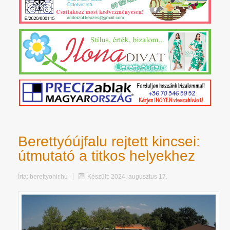
Berettyóújfalu rejtett kincsei:
útmutató a titkos helyekhez
Írta:
berettyohir.hu
Készült: 2024. augusztus 17.