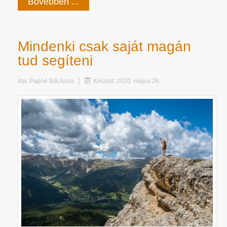
Bővebben ...
Mindenki csak saját magán
tud segíteni
Írta:
Papné Bói Anna
Készült: 2020. május 26.