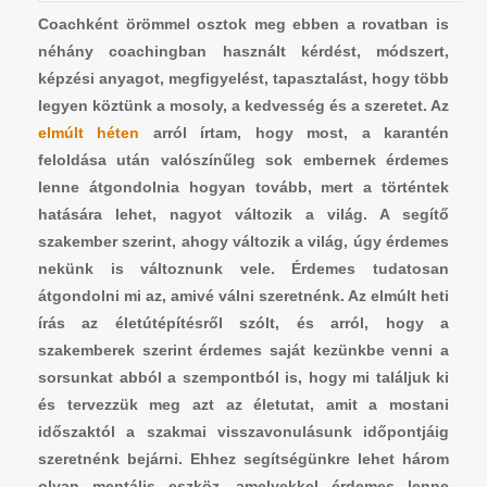
Coachként örömmel osztok meg ebben a rovatban is
néhány coachingban használt kérdést, módszert,
képzési anyagot, megfigyelést, tapasztalást, hogy több
legyen köztünk a mosoly, a kedvesség és a szeretet. Az
elmúlt héten
arról írtam, hogy most, a karantén
feloldása után valószínűleg sok embernek érdemes
lenne átgondolnia hogyan tovább, mert a történtek
hatására lehet, nagyot változik a világ. A segítő
szakember szerint, ahogy változik a világ, úgy érdemes
nekünk is változnunk vele. Érdemes tudatosan
átgondolni mi az, amivé válni szeretnénk. Az elmúlt heti
írás az életútépítésről szólt, és arról, hogy a
szakemberek szerint érdemes saját kezünkbe venni a
sorsunkat abból a szempontból is, hogy mi találjuk ki
és tervezzük meg azt az életutat, amit a mostani
időszaktól a szakmai visszavonulásunk időpontjáig
szeretnénk bejárni. Ehhez segítségünkre lehet három
olyan mentális eszköz, amelyekkel érdemes lenne