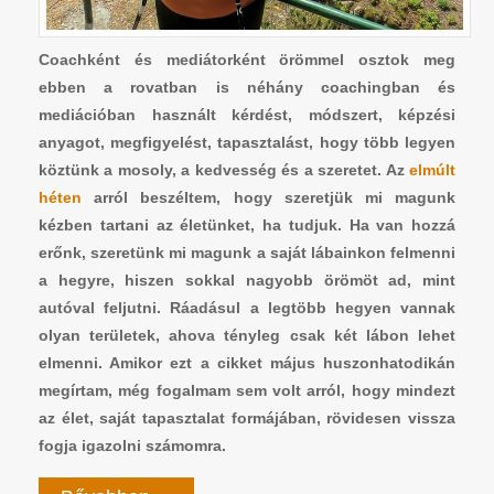
Coachként és mediátorként örömmel osztok meg
ebben a rovatban is néhány coachingban és
mediációban használt kérdést, módszert, képzési
anyagot, megfigyelést, tapasztalást, hogy több legyen
köztünk a mosoly, a kedvesség és a szeretet. Az
elmúlt
héten
arról beszéltem, hogy szeretjük mi magunk
kézben tartani az életünket, ha tudjuk. Ha van hozzá
erőnk, szeretünk mi magunk a saját lábainkon felmenni
a hegyre, hiszen sokkal nagyobb örömöt ad, mint
autóval feljutni. Ráadásul a legtöbb hegyen vannak
olyan területek, ahova tényleg csak két lábon lehet
elmenni. Amikor ezt a cikket május huszonhatodikán
megírtam, még fogalmam sem volt arról, hogy mindezt
az élet, saját tapasztalat formájában, rövidesen vissza
fogja igazolni számomra.