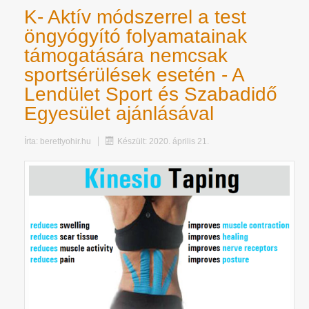
K- Aktív módszerrel a test
öngyógyító folyamatainak
támogatására nemcsak
sportsérülések esetén - A
Lendület Sport és Szabadidő
Egyesület ajánlásával
Írta:
berettyohir.hu
Készült: 2020. április 21.