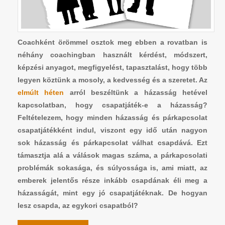
Coachként örömmel osztok meg ebben a rovatban is
néhány coachingban használt kérdést, módszert,
képzési anyagot, megfigyelést, tapasztalást, hogy több
legyen köztünk a mosoly, a kedvesség és a szeretet. Az
elmúlt héten
arról beszéltünk a házasság hetével
kapcsolatban, hogy csapatjáték-e a házasság?
Feltételezem, hogy minden házasság és párkapcsolat
csapatjátékként indul, viszont egy idő után nagyon
sok házasság és párkapcsolat válhat csapdává. Ezt
támasztja alá a válások magas száma, a párkapcsolati
problémák sokasága, és súlyossága is, ami miatt, az
emberek jelentős része inkább csapdának éli meg a
házasságát, mint egy jó csapatjátéknak. De hogyan
lesz csapda, az egykori csapatból?