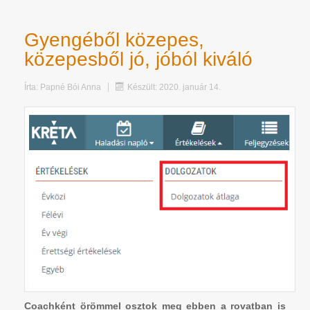
Gyengéből közepes,
közepesből jó, jóból kiváló
Írta:
Papné Bói Anna
Készült: 2020. január 14.
Coachként örömmel osztok meg ebben a rovatban is