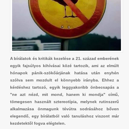
A bírálatok és kritikák kezelése a 21. század emberének
egyik fajsúlyos kihívásai közé tartozik, ami az elmúlt
hónapok pánik-szökőárjának hatása után enyhén
szólva sem mozdult el könnyebb irányba. Ehhez a
kérdéshez tartozó, egyik leggyakoribb önbecsapás a
"ne azt nézd, mit mond, hanem ki mondja" című,
tömegesen használt sztereotípia, melynek rutinszerű
alkalmazása önmagunk tévútra sodrásához bőven
elegendő, egy bírálatból való tanuláshoz viszont már
kezdetektől fogva elégtelen.