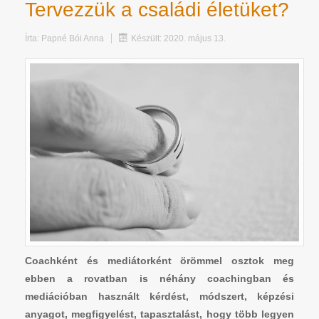
Tervezzük a családi életüket?
Írta:
Papné Bói Anna
Készült: 2020. május 13.
Coachként és mediátorként örömmel osztok meg
ebben a rovatban is néhány coachingban és
mediációban használt kérdést, módszert, képzési
anyagot, megfigyelést, tapasztalást, hogy több legyen