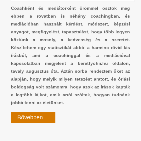
Coachként és mediátorként örömmel osztok meg
ebben a rovatban is néhány coachingban, és
mediációban használt kérdést, módszert, képzési
anyagot, megfigyelést, tapasztalást, hogy több legyen
köztünk a mosoly, a kedvesség és a szeretet.
Készítettem egy statisztikát abból a harminc rövid kis
írásból, ami a coachinggal és a mediációval
kapcsolatban megjelent a berettyohir.hu oldalon,
tavaly augusztus óta. Aztán sorba rendeztem őket az
alapján, hogy melyik milyen tetszést aratott, és óriási
boldogság volt számomra, hogy azok az írások kapták
a legtöbb lájkot, amik arról szóltak, hogyan tudnánk
jobbá tenni az életünket.
Bővebben ...