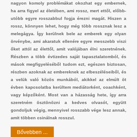
nagyon komoly problémákat okozhat egy embernek,
ha arra figyel az életében, ami rossz, mert ettől, előbb-
utóbb egyre rosszabbul fogja érezni magát. Hiszen a
rossz, könnyen lehet, hogy még több rossznak lesz a
melegágya. Így kerülnek bele az emberek egy olyan
örvénybe, ami akaratuk ellenére egyre messzebb viszi
őket attól az élettől, amit valójában élni szeretnének.
Részben a több évtizedes saját tapasztalatomból, és
mások megfigyeléséből tudom ezt, egészen biztosan,
részben azoknak az embereknek az elbeszéléseiből, és
a velük való közös munkából, akikkel az elmúlt öt
évben kapcsolatba kerültem mediátorként, coachként,
vagy képzőként. Most van a házasság hete, így arra
szeretném ösztönözni a kedves olvasót, együtt
gondoljuk végig, mennyivel rosszabb vége lesz annak,
amit többen csinálnak rosszul.
Bővebben ...