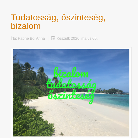
Tudatosság, őszinteség,
bizalom
Írta:
Papné Bói Anna
Készült: 2020. május 05.