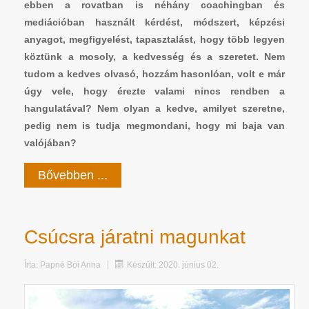
ebben a rovatban is néhány coachingban és
mediációban használt kérdést, módszert, képzési
anyagot, megfigyelést, tapasztalást, hogy több legyen
köztünk a mosoly, a kedvesség és a szeretet. Nem
tudom a kedves olvasó, hozzám hasonlóan, volt e már
úgy vele, hogy érezte valami nincs rendben a
hangulatával? Nem olyan a kedve, amilyet szeretne,
pedig nem is tudja megmondani, hogy mi baja van
valójában?
Bővebben ...
Csúcsra járatni magunkat
Írta:
Papné Bói Anna
Készült: 2020. június 02.