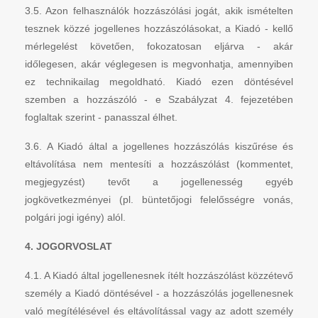
3.5. Azon felhasználók hozzászólási jogát, akik ismételten
tesznek közzé jogellenes hozzászólásokat, a Kiadó - kellő
mérlegelést követően, fokozatosan eljárva - akár
időlegesen, akár véglegesen is megvonhatja, amennyiben
ez technikailag megoldható. Kiadó ezen döntésével
szemben a hozzászóló - e Szabályzat 4. fejezetében
foglaltak szerint - panasszal élhet.
3.6. A Kiadó által a jogellenes hozzászólás kiszűrése és
eltávolítása nem mentesíti a hozzászólást (kommentet,
megjegyzést) tevőt a jogellenesség egyéb
jogkövetkezményei (pl. büntetőjogi felelősségre vonás,
polgári jogi igény) alól.
4. JOGORVOSLAT
4.1. A Kiadó által jogellenesnek ítélt hozzászólást közzétevő
személy a Kiadó döntésével - a hozzászólás jogellenesnek
való megítélésével és eltávolítással vagy az adott személy