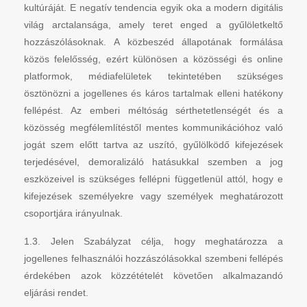
kultúráját. E negatív tendencia egyik oka a modern digitális
világ arctalansága, amely teret enged a gyűlöletkeltő
hozzászólásoknak. A közbeszéd állapotának formálása
közös felelősség, ezért különösen a közösségi és online
platformok, médiafelületek tekintetében szükséges
ösztönözni a jogellenes és káros tartalmak elleni hatékony
fellépést. Az emberi méltóság sérthetetlenségét és a
közösség megfélemlítéstől mentes kommunikációhoz való
jogát szem előtt tartva az uszító, gyűlölködő kifejezések
terjedésével, demoralizáló hatásukkal szemben a jog
eszközeivel is szükséges fellépni függetlenül attól, hogy e
kifejezések személyekre vagy személyek meghatározott
csoportjára irányulnak.
1.3. Jelen Szabályzat célja, hogy meghatározza a
jogellenes felhasználói hozzászólásokkal szembeni fellépés
érdekében azok közzétételét követően alkalmazandó
eljárási rendet.