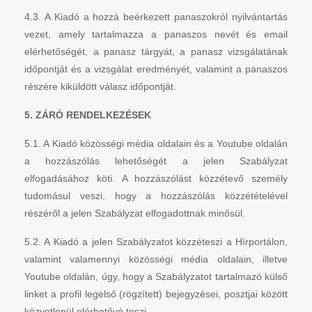
4.3. A Kiadó a hozzá beérkezett panaszokról nyilvántartás
vezet, amely tartalmazza a panaszos nevét és email
elérhetőségét, a panasz tárgyát, a panasz vizsgálatának
időpontját és a vizsgálat eredményét, valamint a panaszos
részére kiküldött válasz időpontját.
5. ZÁRÓ RENDELKEZÉSEK
5.1. A Kiadó közösségi média oldalain és a Youtube oldalán
a hozzászólás lehetőségét a jelen Szabályzat
elfogadásához köti. A hozzászólást közzétevő személy
tudomásul veszi, hogy a hozzászólás közzétételével
részéről a jelen Szabályzat elfogadottnak minősül.
5.2. A Kiadó a jelen Szabályzatot közzéteszi a Hírportálon,
valamint valamennyi közösségi média oldalain, illetve
Youtube oldalán, úgy, hogy a Szabályzatot tartalmazó külső
linket a profil legelső (rögzített) bejegyzései, posztjai között
közvetlenül elérhetővé teszi.