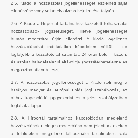
2.5. Kiadó a hozzászólás jogellenességét észlelheti saját
ellenőrzése vagy valamely olvasó bejelentése folytán.
2.6. A Kiadó a Hírportál tartalmához közzétett felhasználói
hozzászólások jogszerűségét, illetve jogellenességét
humán moderátor útján ellenőrzi. A Kiadó jogellenes
hozzászólásokat indokolatlan késedelem nélkül - de
legfeljebb a közzétételtől számított 24 órán belül - kiszűri,
és azokat haladéktalanul eltávolítja (hozzáférhetetlenné és
megoszthatatlanná teszi).
2.7. A hozzászólás jogellenességét a Kiadó ítéli meg a
hatályos magyar és európai uniós jogi szabályozás, az
ahhoz kapcsolódó joggyakorlat és a jelen szabályzatban
foglaltak alapján.
2.8. A Hírportál tartalmaihoz kapcsolódóan megjelenő
hozzászólások utólagos moderálása nem jelenti az ezeken
a felületeken megjelenő felhasználói tartalmakért való