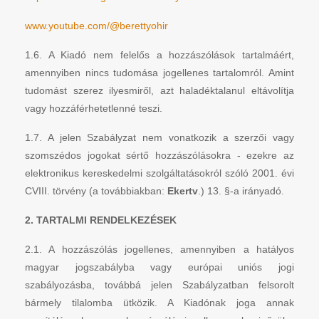
www.youtube.com/@berettyohir
1.6. A Kiadó nem felelős a hozzászólások tartalmáért,
amennyiben nincs tudomása jogellenes tartalomról. Amint
tudomást szerez ilyesmiről, azt haladéktalanul eltávolítja
vagy hozzáférhetetlenné teszi.
1.7. A jelen Szabályzat nem vonatkozik a szerzői vagy
szomszédos jogokat sértő hozzászólásokra - ezekre az
elektronikus kereskedelmi szolgáltatásokról szóló 2001. évi
CVIII. törvény (a továbbiakban:
Ekertv
.) 13. §-a irányadó.
2. TARTALMI RENDELKEZÉSEK
2.1. A hozzászólás jogellenes, amennyiben a hatályos
magyar jogszabályba vagy európai uniós jogi
szabályozásba, továbbá jelen Szabályzatban felsorolt
bármely tilalomba ütközik. A Kiadónak joga annak