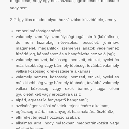
megítélése, hogy egy hozzászólás jogellenesnek minősül-e
vagy sem.
2.2. Így tilos minden olyan hozzászólás közzététele, amely
emberi méltóságot sértő;
valamely személy személyiségi jogát sértő (különösen,
de nem kizárólag névviselés, becsület, jóhírnév,
magánélet, magántitok, személyes adatok védelméhez
fűződő jog, képmáshoz és a hangfelvételhez való jog);
valamely nemzet, közösség, nemzeti, etnikai, nyelvi és
más kisebbség vagy bármely többség, továbbá valamely
vallási közösség kirekesztésére alkalmas;
valamely nemzet, közösség, nemzeti, etnikai, nyelvi és
más kisebbség vagy bármely többség, továbbá valamely
vallási közösség vagy ezek bármely tagja elleni
gyűlöletet kelt vagy erőszakra uszít;
alpári, agresszív, fenyegető hangnemű;
szélsőséges vallási nézetek terjesztésére alkalmas;
egészségre ártalmas anyagok használatára ösztönöz;
álhíreket terjeszt hozzászólásában;
alkalmas arra, hogy másokban megbotránkozást vagy
pánikot keltsen;