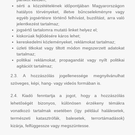
sérti a közzétételének időpontjában Magyarországon
hatályos törvényeket, illetve bűncselekményre vagy
egyéb jogsértésre történő felhívást, buzdítást, arra való
jelentkezést tartalmaz;
jogsértő tartalomra mutató linket helyez el;
kiskorúak fejlődésére káros lehet;
kereskedelmi közleményeket, reklámokat tartalmaz;
üzleti titkokat vagy tiltott módon megszerzett adatokat
tartalmaz;
politikai reklámokat, propagandát vagy nyílt politikai
agitációt tartalmaz;
2.3. A hozzászólás jogellenessége megnyilvánulhat
szöveges, képi, hang- vagy videós formában is.
2.4. Kiadó fenntartja a jogot, hogy a hozzászólás
lehetőségét bizonyos, különösen érzékeny témákra
vonatkozó tartalmak esetében (így például halálesetek,
természeti katasztrófák, balesetek, terrortámadások)
kizárja, felfüggessze vagy megszüntesse.