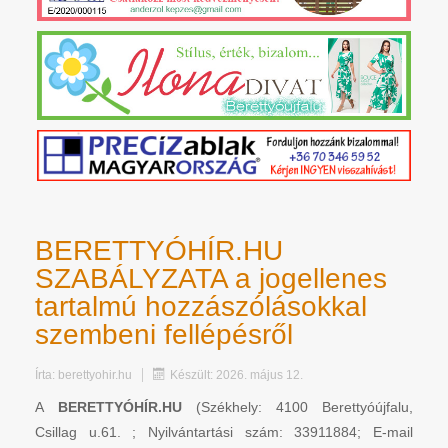
BERETTYÓHÍR.HU
SZABÁLYZATA a jogellenes
tartalmú hozzászólásokkal
szembeni fellépésről
Írta:
berettyohir.hu
Készült: 2026. május 12.
A
BERETTYÓHÍR.HU
(Székhely: 4100 Berettyóújfalu,
Csillag u.61. ; Nyilvántartási szám: 33911884; E-mail