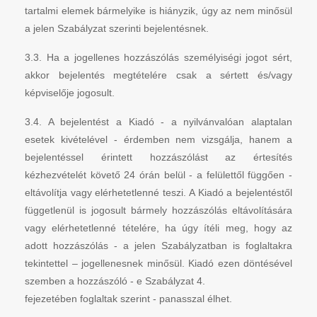
tartalmi elemek bármelyike is hiányzik, úgy az nem minősül
a jelen Szabályzat szerinti bejelentésnek.
3.3. Ha a jogellenes hozzászólás személyiségi jogot sért,
akkor bejelentés megtételére csak a sértett és/vagy
képviselője jogosult.
3.4. A bejelentést a Kiadó - a nyilvánvalóan alaptalan
esetek kivételével - érdemben nem vizsgálja, hanem a
bejelentéssel érintett hozzászólást az értesítés
kézhezvételét követő 24 órán belül - a felülettől függően -
eltávolítja vagy elérhetetlenné teszi. A Kiadó a bejelentéstől
függetlenül is jogosult bármely hozzászólás eltávolítására
vagy elérhetetlenné tételére, ha úgy ítéli meg, hogy az
adott hozzászólás - a jelen Szabályzatban is foglaltakra
tekintettel – jogellenesnek minősül. Kiadó ezen döntésével
szemben a hozzászóló - e Szabályzat 4.
fejezetében foglaltak szerint - panasszal élhet.