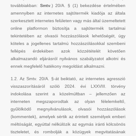
továbbiakban:
Smtv
.) 20/A. § (1) bekezdése értelmében
amennyiben az internetes sajtótermék kiadója az általa
szerkesztett internetes felületen vagy más által üzemeltetett
online platformon biztosítja a sajtótermék tartalmai
tekintetében az olvasói hozzászólások lehetőségét, úgy
köteles a jogellenes tartalmú hozzászólásokkal szembeni
fellépés érdekében azok közzétételét követően
alkalmazandó eljárásról nyilvános szabályzatot alkotni és
ennek megfelelő hatékony megoldást alkalmazni.
1.2. Az Smtv. 20/A. §-át beiktató, az internetes agresszió
visszaszorításáról szóló 2024. évi LXXVIII. törvény
indokolása szerint a közelmúltban – jellemzően az
interneten megszaporodtak az olyan félelemkeltő,
gyűlölködő megnyilvánulások, olvasói hozzászólások
(kommentek), amelyek sértik az érintett személyek emberi
méltóságát, egyúttal nélkülözik az egymás iránti kölcsönös
tiszteletet, és rombolják a közügyek megvitatásának