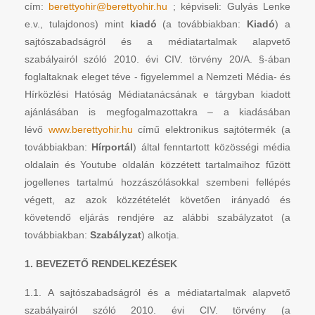
cím:
berettyohir@berettyohir.hu
; képviseli: Gulyás Lenke
e.v., tulajdonos) mint
kiadó
(a továbbiakban:
Kiadó
) a
sajtószabadságról és a médiatartalmak alapvető
szabályairól szóló 2010. évi CIV. törvény 20/A. §-ában
foglaltaknak eleget téve - figyelemmel a Nemzeti Média- és
Hírközlési Hatóság Médiatanácsának e tárgyban kiadott
ajánlásában is megfogalmazottakra – a kiadásában
lévő
www.berettyohir.hu
című elektronikus sajtótermék (a
továbbiakban:
Hírportál
) által fenntartott közösségi média
oldalain és Youtube oldalán közzétett tartalmaihoz fűzött
jogellenes tartalmú hozzászólásokkal szembeni fellépés
végett, az azok közzétételét követően irányadó és
követendő eljárás rendjére az alábbi szabályzatot (a
továbbiakban:
Szabályzat
) alkotja.
1. BEVEZETŐ RENDELKEZÉSEK
1.1. A sajtószabadságról és a médiatartalmak alapvető
szabályairól szóló 2010. évi CIV. törvény (a