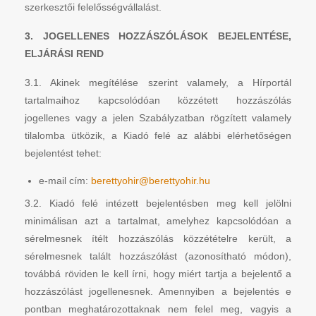
szerkesztői felelősségvállalást.
3. JOGELLENES HOZZÁSZÓLÁSOK BEJELENTÉSE,
ELJÁRÁSI REND
3.1. Akinek megítélése szerint valamely, a Hírportál
tartalmaihoz kapcsolódóan közzétett hozzászólás
jogellenes vagy a jelen Szabályzatban rögzített valamely
tilalomba ütközik, a Kiadó felé az alábbi elérhetőségen
bejelentést tehet:
e-mail cím:
berettyohir@berettyohir.hu
3.2. Kiadó felé intézett bejelentésben meg kell jelölni
minimálisan azt a tartalmat, amelyhez kapcsolódóan a
sérelmesnek ítélt hozzászólás közzétételre került, a
sérelmesnek talált hozzászólást (azonosítható módon),
továbbá röviden le kell írni, hogy miért tartja a bejelentő a
hozzászólást jogellenesnek. Amennyiben a bejelentés e
pontban meghatározottaknak nem felel meg, vagyis a