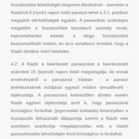
hozzászólási lehetőségét megvonó döntésével - szemben a
Kiadónál 8 (nyolc) napon belül panaszt tehet a 3.1. pontban
megadott elérhetőségek egyikén. A panaszban szükséges
megjelölni a hozzászólást közzétevő személy nevét,
kapcsolattartási adatait, a tárgyi hozzászólást
beazonosítható módon, és arra vonatkozó érvelést, hogy a
Kiadó döntése miért helytelen.
4.2. A Kiadó a beérkezett panaszokat a beérkezéstől
számított 15 (tizenöt) napon belül megvizsgálja, és annak
eredményéről a panaszost írásban - a panasz
beérkezésének módjával egyező módon (email/levél) -
tájékoztatja. A panaszosra kedvezőtlen döntés esetén
Kiadó egyben tájékoztatja arról is, hogy panaszával
bírósághoz fordulhat. (jogorvoslati kioktatás) Amennyiben a
hozzászóló felhasználó álláspontja szerint a Kiadó vele
szembeni szankciója megalapozatlan volt, a kiadói
panaszkezelés lehetőségén kívül bírósághoz is fordulhat.