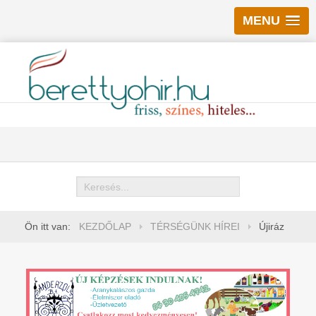
MENU
Keresés
Ön itt van:
KEZDŐLAP
TÉRSÉGÜNK HÍREI
Újiráz