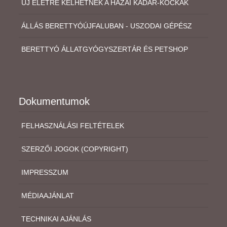
ÚJ ÉLETRE KELHETNEK A HAZAI KÁDÁR-KOCKÁK
ÁLLÁS BERETTYÓÚJFALUBAN - USZODAI GÉPÉSZ
BERETTYÓ ÁLLATGYÓGYSZERTÁR ÉS PETSHOP
Dokumentumok
FELHASZNÁLÁSI FELTÉTELEK
SZERZŐI JOGOK (COPYRIGHT)
IMPRESSZUM
MÉDIAAJÁNLAT
TECHNIKAI AJÁNLÁS