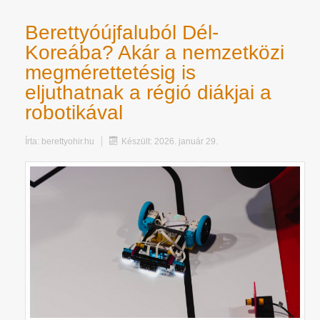
Berettyóújfaluból Dél-
Koreába? Akár a nemzetközi
megmérettetésig is
eljuthatnak a régió diákjai a
robotikával
Írta:
berettyohir.hu
Készült: 2026. január 29.