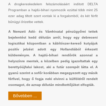
A drogkereskedelem felszámolásáért indított DELTA
Programban a hajdú-bihari nyomozók ezúttal több mint 25
ezer adag tiltott szert vontak ki a forgalomból, és két férfit
bűnügyi őrizetbe vettek.
A Nemzeti Adó- és Vámhivatal pénzügyőrei tettek
bejelentést kedd délután arról, hogy egy debreceni
logisztikai központban a kábítószer-kereső kutyájuk
pozitív jelzést adott egy Hollandiából érkezett
küldeményre. A hajdú-bihari rendőrök azonnal a
helyszínre mentek, a közelben pedig igazoltattak egy
berettyóújfalui lakost, aki a futár szerepét látta el. A
gyanú szerint a sofőr korábban megegyezett egy másik
férfivel, hogy ő fogja neki elvinni a külföldről rendelt
csomagot, de aznap délután mindkettőjüket elfogták.
Bővebben ...