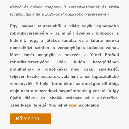
Kezdő és haladó csapatok is versenyezhetnek és ázsiai
továbbjutás a tét a 2026-os ProSuli robotikaversenyen
Egy magyar tanteremből a világ egyik legnagyobb
robotikaversenyére – az elmúlt években többször is
kiderült, hogy a játékos tanulás és a kitartó munka
nemzetközi szinten is versenyképes tudássá válhat.
Most ismét megnyílt a nevezés a Yettel ProSuli
robotikaversenyére: idén külön kategóriában
indulhatnak a robotikával még csak ismerkedő,
teljesen kezdő csapatok, valamint a már tapasztaltabb
versenyzők. A helyi fordulóktól az országos döntőig,
majd akár a nemzetközi megmérettetésig vezető út így
újabb diákok és iskolák számára válik elérhetővé.
Jelentkezni február 9-ig lehet
ezen
az oldalon.
Bővebben ...