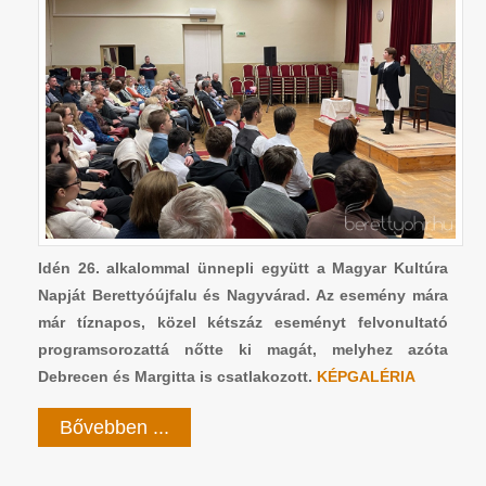
Idén 26. alkalommal ünnepli együtt a Magyar Kultúra
Napját Berettyóújfalu és Nagyvárad. Az esemény mára
már tíznapos, közel kétszáz eseményt felvonultató
programsorozattá nőtte ki magát, melyhez azóta
Debrecen és Margitta is csatlakozott.
KÉPGALÉRIA
Bővebben ...