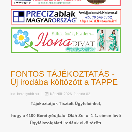
FONTOS TÁJÉKOZTATÁS -
Új irodába költözött a TAPPE
Írta:
berettyohir.hu
Készült: 2026. február 02.
Tájékoztatjuk Tisztelt Ügyfeleinket,
hogy a 4100 Berettyóújfalu, Oláh Zs. u. 1-1. címen lévő
Ügyfélszolgálati irodánk elköltözött.