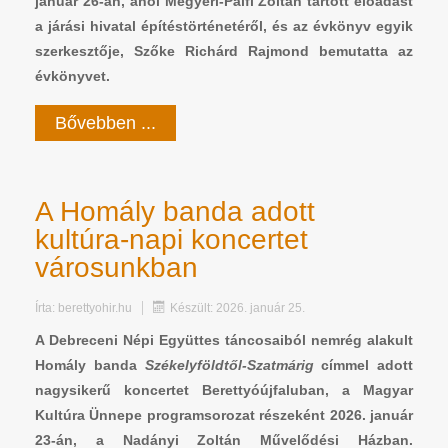
január 26-án, ahol Megyeri-Pálfi Zoltán tartott előadást
a járási hivatal építéstörténetéről, és az évkönyv egyik
szerkesztője, Szőke Richárd Rajmond bemutatta az
évkönyvet.
Bővebben ...
A Homály banda adott
kultúra-napi koncertet
városunkban
Írta:
berettyohir.hu
Készült: 2026. január 25.
A Debreceni Népi Együttes táncosaiból nemrég alakult
Homály banda
Székelyföldtől-Szatmárig
címmel adott
nagysikerű koncertet Berettyóújfaluban, a Magyar
Kultúra Ünnepe programsorozat részeként 2026. január
23-án, a Nadányi Zoltán Művelődési Házban.