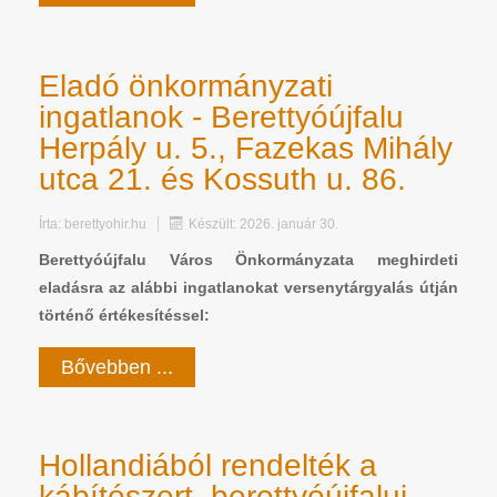
Eladó önkormányzati
ingatlanok - Berettyóújfalu
Herpály u. 5., Fazekas Mihály
utca 21. és Kossuth u. 86.
Írta:
berettyohir.hu
Készült: 2026. január 30.
Berettyóújfalu Város Önkormányzata meghirdeti
eladásra az alábbi ingatlanokat versenytárgyalás útján
történő értékesítéssel:
Bővebben ...
Hollandiából rendelték a
kábítószert, berettyóújfalui