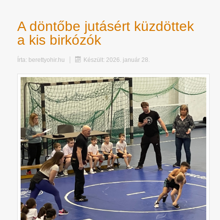
A döntőbe jutásért küzdöttek
a kis birkózók
Írta:
berettyohir.hu
Készült: 2026. január 28.