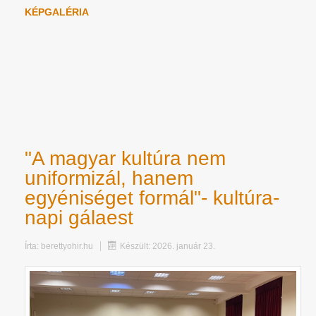
KÉPGALÉRIA
"A magyar kultúra nem
uniformizál, hanem
egyéniséget formál"- kultúra-
napi gálaest
Írta:
berettyohir.hu
Készült: 2026. január 23.