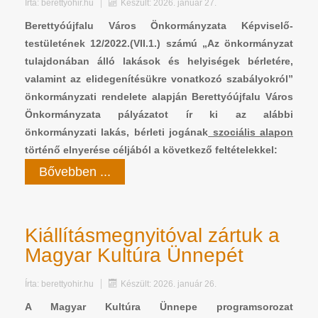
Írta:
berettyohir.hu
Készült: 2026. január 27.
Berettyóújfalu Város Önkormányzata Képviselő-
testületének 12/2022.(VII.1.) számú „Az önkormányzat
tulajdonában álló lakások és helyiségek bérletére,
valamint az elidegenítésükre vonatkozó szabályokról”
önkormányzati rendelete alapján Berettyóújfalu Város
Önkormányzata pályázatot ír ki az alábbi
önkormányzati lakás, bérleti jogának
szociális alapon
történő elnyerése céljából a következő feltételekkel:
Bővebben ...
Kiállításmegnyitóval zártuk a
Magyar Kultúra Ünnepét
Írta:
berettyohir.hu
Készült: 2026. január 26.
A Magyar Kultúra Ünnepe programsorozat