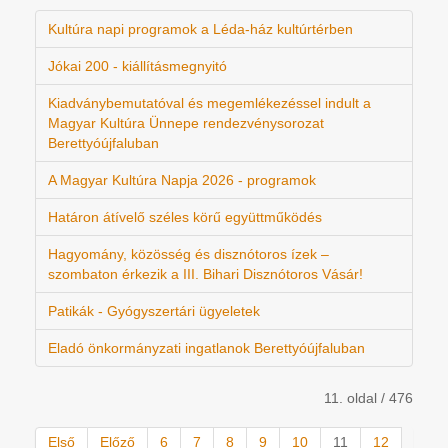
Kultúra napi programok a Léda-ház kultúrtérben
Jókai 200 - kiállításmegnyitó
Kiadványbemutatóval és megemlékezéssel indult a
Magyar Kultúra Ünnepe rendezvénysorozat
Berettyóújfaluban
A Magyar Kultúra Napja 2026 - programok
Határon átívelő széles körű együttműködés
Hagyomány, közösség és disznótoros ízek –
szombaton érkezik a III. Bihari Disznótoros Vásár!
Patikák - Gyógyszertári ügyeletek
Eladó önkormányzati ingatlanok Berettyóújfaluban
11. oldal / 476
Első
Előző
6
7
8
9
10
11
12