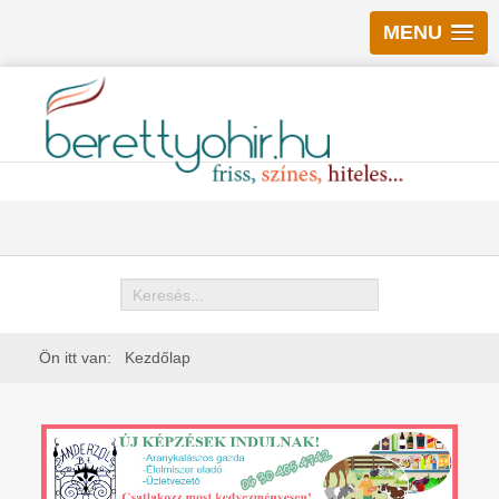
MENU
Keresés
Ön itt van:
Kezdőlap