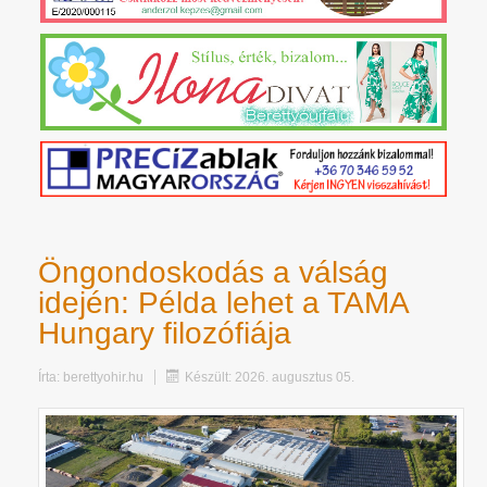
Öngondoskodás a válság
idején: Példa lehet a TAMA
Hungary filozófiája
Írta:
berettyohir.hu
Készült: 2026. augusztus 05.