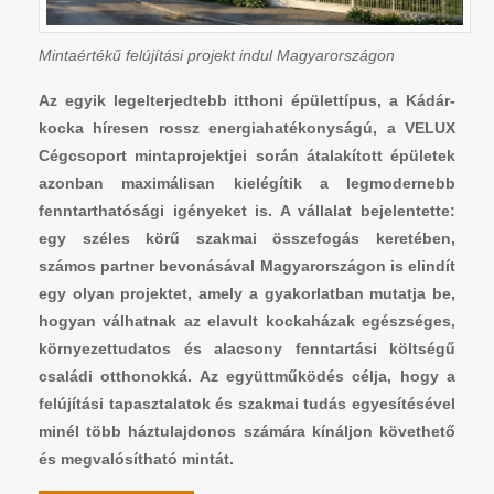
Mintaértékű felújítási projekt indul Magyarországon
Az egyik legelterjedtebb itthoni épülettípus, a Kádár-
kocka híresen rossz energiahatékonyságú, a VELUX
Cégcsoport mintaprojektjei során átalakított épületek
azonban maximálisan kielégítik a legmodernebb
fenntarthatósági igényeket is. A vállalat bejelentette:
egy széles körű szakmai összefogás keretében,
számos partner bevonásával Magyarországon is elindít
egy olyan projektet, amely a gyakorlatban mutatja be,
hogyan válhatnak az elavult kockaházak egészséges,
környezettudatos és alacsony fenntartási költségű
családi otthonokká. Az együttműködés célja, hogy a
felújítási tapasztalatok és szakmai tudás egyesítésével
minél több háztulajdonos számára kínáljon követhető
és megvalósítható mintát.