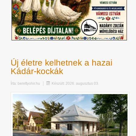
Új életre kelhetnek a hazai
Kádár-kockák
Írta:
berettyohir.hu
Készült: 2026. augusztus 03.