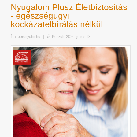
Nyugalom Plusz Életbiztosítás
- egészségügyi
kockázatelbírálás nélkül
Írta:
berettyohir.hu
Készült: 2026. július 13.