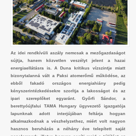
Az idei rendkívüli aszály nemcsak a mezőgazdaságot
sújtja, hanem közvetlen veszélyt jelent a hazai
energiaellátásra is. A Duna kritikus vízszintje miatt
bizonytalanná vált a Paksi atomerőmű működése, az
ebből fakadó országos energiahiány pedig
kényszerintézkedésekre szorítja a lakosságot és az
ipari szereplőket egyaránt. Győrfi Sándor, a
berettyóújfalui TAMA Hungary ügyvezető igazgatója
lapunknak adott interjújában feltárja hogyan
alkalmazkodnak a vészhelyzethez, miért volt nagyon
hasznos beruházás a néhány éve telepített saját