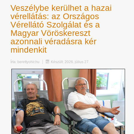
Veszélybe kerülhet a hazai
vérellátás: az Országos
Vérellátó Szolgálat és a
Magyar Vöröskereszt
azonnali véradásra kér
mindenkit
Írta:
berettyohir.hu
Készült: 2026. július 27.