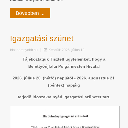
Bővebben ...
Igazgatási szünet
Írta:
berettyohir.hu
Készült: 2026. július 13.
Tájékoztatjuk Tisztelt ügyfeleinket, hogy a
Berettyóújfalui Polgármesteri Hivatal
2026. július 20. (hétfö) napjától - 2026. augusztus 21.
(péntek) napjáig
terjedö idöszakra nyári igazgatási szünetet tart.