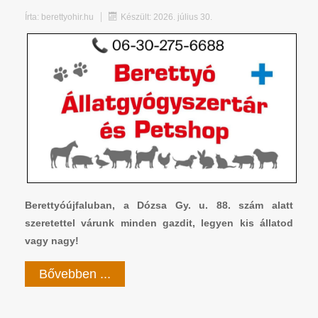
Írta:
berettyohir.hu
Készült: 2026. július 30.
Berettyóújfaluban, a Dózsa Gy. u. 88. szám alatt
szeretettel várunk minden gazdit, legyen kis állatod
vagy nagy!
Bővebben ...