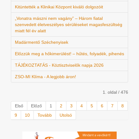
Kitüntették a Klinikai Központ kiváló dolgozóit
„Vonatra mászni nem vagány” – Három fiatal
szenvedett életveszélyes sérüléseket magasfeszültség
miatt fél év alatt
Madármentő Széchenyisek
Előzzük meg a hőkimerülést! – hűtés, folyadék, pihenés
TÁJÉKOZTATÁS - Köztisztviselők napja 2026
ZSO-MI Klíma - A legjobb áron!
1. oldal / 476
Első
Előző
1
2
3
4
5
6
7
8
9
10
Tovább
Utolsó