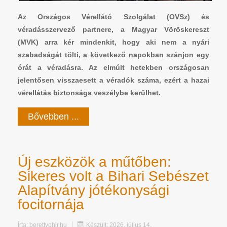
Az Országos Vérellátó Szolgálat (OVSz) és
véradásszervező partnere, a Magyar Vöröskereszt
(MVK) arra kér mindenkit, hogy aki nem a nyári
szabadságát tölti, a következő napokban szánjon egy
órát a véradásra. Az elmúlt hetekben országosan
jelentősen visszaesett a véradók száma, ezért a hazai
vérellátás biztonsága veszélybe kerülhet.
Bővebben ...
Új eszközök a műtőben:
Sikeres volt a Bihari Sebészet
Alapítvány jótékonysági
focitornája
Írta:
berettyohir.hu
Készült: 2026. július 14.