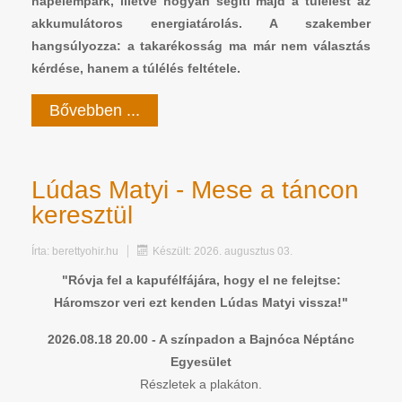
napelempark, illetve hogyan segíti majd a túlélést az
akkumulátoros energiatárolás. A szakember
hangsúlyozza: a takarékosság ma már nem választás
kérdése, hanem a túlélés feltétele.
Bővebben ...
Lúdas Matyi - Mese a táncon
keresztül
Írta:
berettyohir.hu
Készült: 2026. augusztus 03.
"Róvja fel a kapufélfájára, hogy el ne felejtse:
Háromszor veri ezt kenden Lúdas Matyi vissza!"
2026.08.18 20.00 - A színpadon a Bajnóca Néptánc
Egyesület
Részletek a plakáton.