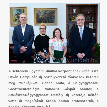
A Debreceni Egyetem Klinikai Központjának Gróf Tisza
István Campusán új osztályvezető főorvosok kezdték
meg munkájukat. Genda Anita, a Belgyógyászat-
Gasztroenterológia, valamint Gáspár Sándor, a
Szülészet-Nőgyógyászat Osztály új vezetője hétfőn
vette át megbízását Szabó Zoltán professzortól, a
Klinikai Központ elnökétől.