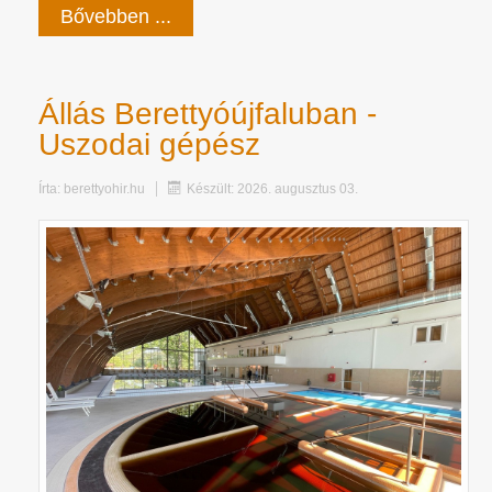
Bővebben ...
Állás Berettyóújfaluban -
Uszodai gépész
Írta:
berettyohir.hu
Készült: 2026. augusztus 03.