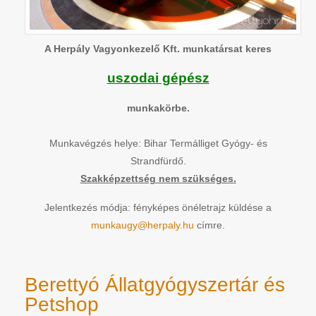
A Herpály Vagyonkezelő Kft. munkatársat keres
uszodai gépész
munkakörbe.
Munkavégzés helye: Bihar Termálliget Gyógy- és
Strandfürdő.
Szakképzettség nem szükséges.
Jelentkezés módja: fényképes önéletrajz küldése a
munkaugy@herpaly.hu
címre.
Berettyó Állatgyógyszertár és
Petshop