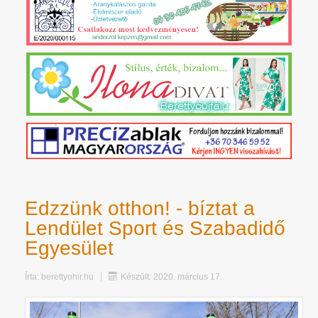
Edzzünk otthon! - bíztat a
Lendület Sport és Szabadidő
Egyesület
Írta:
berettyohir.hu
Készült: 2020. március 17.