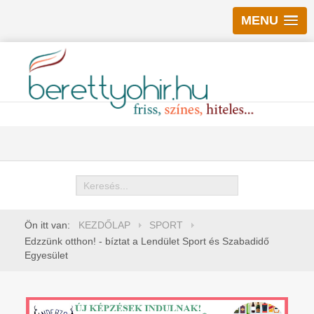
MENU
Keresés
Ön itt van:
KEZDŐLAP
SPORT
Edzzünk otthon! - bíztat a Lendület Sport és Szabadidő
Egyesület