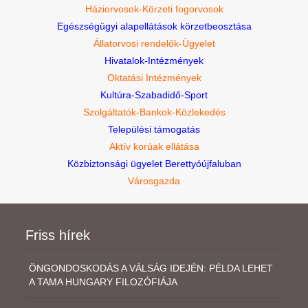
Háziorvosok-Körzeti fogorvosok
Egészségügyi alapellátások körzetbeosztása
Állatorvosi rendelők-Ügyelet
Hivatalok-Intézmények
Oktatási Intézmények
Kultúra-Szabadidő-Sport
Szolgáltatók-Bankok-Közlekedés
Települési támogatás
Aktív korúak ellátása
Közbiztonsági ügyelet Berettyóújfaluban
Városgazda
Friss hírek
ÖNGONDOSKODÁS A VÁLSÁG IDEJÉN: PÉLDA LEHET
A TAMA HUNGARY FILOZÓFIÁJA