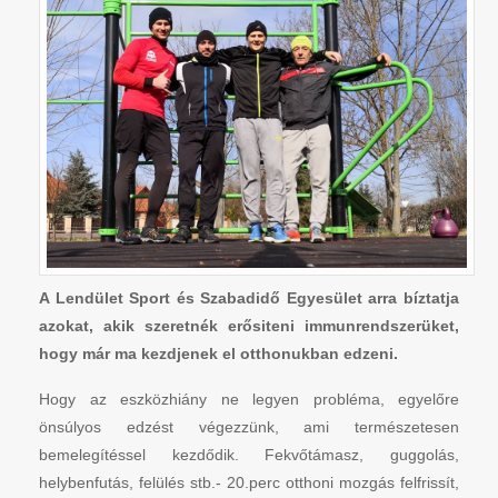
A Lendület Sport és Szabadidő Egyesület arra bíztatja
azokat, akik szeretnék erősiteni immunrendszerüket,
hogy már ma kezdjenek el otthonukban edzeni.
Hogy az eszközhiány ne legyen probléma, egyelőre
önsúlyos edzést végezzünk, ami természetesen
bemelegítéssel kezdődik. Fekvőtámasz, guggolás,
helybenfutás, felülés stb.- 20.perc otthoni mozgás felfrissít,