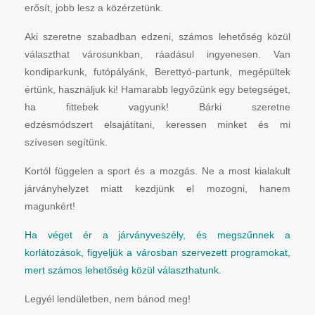
erősít, jobb lesz a közérzetünk.
Aki szeretne szabadban edzeni, számos lehetőség közül
választhat városunkban, ráadásul ingyenesen. Van
kondiparkunk, futópályánk, Berettyó-partunk, megépültek
értünk, használjuk ki! Hamarabb legyőzünk egy betegséget,
ha fittebek vagyunk! Bárki szeretne
edzésmódszert elsajátítani, keressen minket és mi
szívesen segítünk.
Kortól függelen a sport és a mozgás. Ne a most kialakult
járványhelyzet miatt kezdjünk el mozogni, hanem
magunkért!
Ha véget ér a járványveszély, és megszűnnek a
korlátozások, figyeljük a városban szervezett programokat,
mert számos lehetőség közül választhatunk.
Legyél lendületben, nem bánod meg!