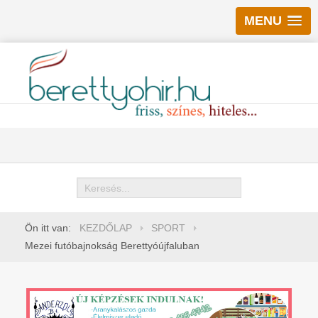
MENU
Keresés
Ön itt van:
KEZDŐLAP
SPORT
Mezei futóbajnokság Berettyóújfaluban