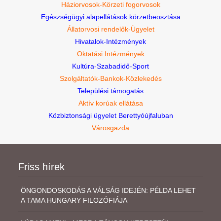
Háziorvosok-Körzeti fogorvosok
Egészségügyi alapellátások körzetbeosztása
Állatorvosi rendelők-Ügyelet
Hivatalok-Intézmények
Oktatási Intézmények
Kultúra-Szabadidő-Sport
Szolgáltatók-Bankok-Közlekedés
Települési támogatás
Aktív korúak ellátása
Közbiztonsági ügyelet Berettyóújfaluban
Városgazda
Friss hírek
ÖNGONDOSKODÁS A VÁLSÁG IDEJÉN: PÉLDA LEHET
A TAMA HUNGARY FILOZÓFIÁJA