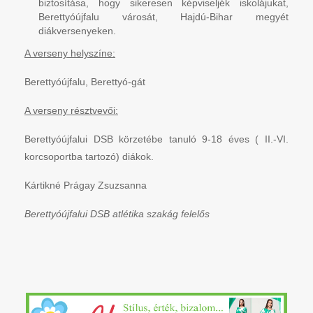
biztosítása, hogy sikeresen képviseljék iskolájukat,
Berettyóújfalu városát, Hajdú-Bihar megyét
diákversenyeken.
A verseny helyszíne:
Berettyóújfalu, Berettyó-gát
A verseny résztvevői:
Berettyóújfalui DSB körzetébe tanuló 9-18 éves ( II.-VI.
korcsoportba tartozó) diákok.
Kártikné Prágay Zsuzsanna
Berettyóújfalui DSB atlétika szakág felelős