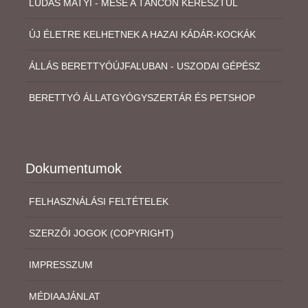
LÚDAS MATYI - MESE A TÁNCON KERESZTÜL
ÚJ ÉLETRE KELHETNEK A HAZAI KÁDÁR-KOCKÁK
ÁLLÁS BERETTYÓÚJFALUBAN - USZODAI GÉPÉSZ
BERETTYÓ ÁLLATGYÓGYSZERTÁR ÉS PETSHOP
Dokumentumok
FELHASZNÁLÁSI FELTÉTELEK
SZERZŐI JOGOK (COPYRIGHT)
IMPRESSZUM
MÉDIAAJÁNLAT