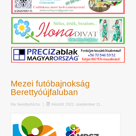
Mezei futóbajnokság
Berettyóújfaluban
Írta:
berettyohir.hu
Készült: 2021. szeptember 21.