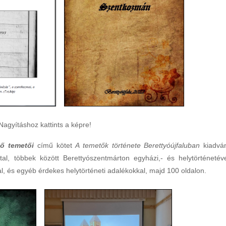
Nagyításhoz kattints a képre!
tő temetői
című kötet
A temetők története Berettyóújfaluban
kiadvá
attal, többek között Berettyószentmárton egyházi,- és helytörténetéve
kal, és egyéb érdekes helytörténeti adalékokkal, majd 100 oldalon.