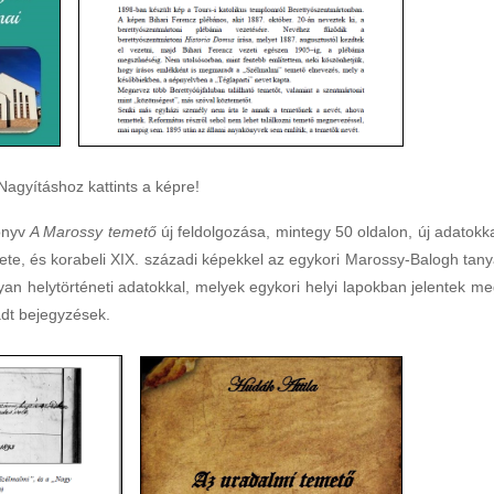
Nagyításhoz kattints a képre!
önyv
A Marossy temető
új feldolgozása, mintegy 50 oldalon, új adatokka
ete, és korabeli XIX. századi képekkel az egykori Marossy-Balogh tany
lyan helytörténeti adatokkal, melyek egykori helyi lapokban jelentek me
adt bejegyzések.