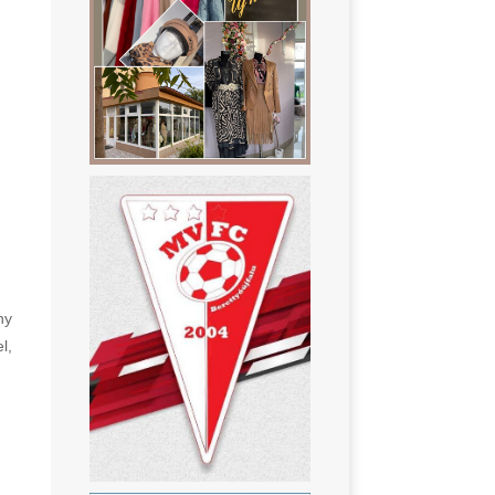
ny
l,