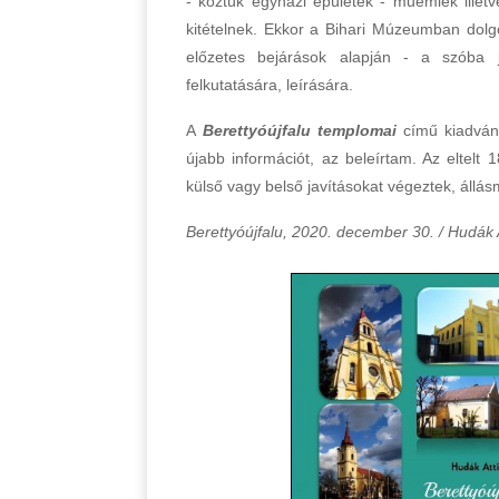
- köztük egyházi épületek - műemlék illet
kitételnek. Ekkor a Bihari Múzeumban dolgo
előzetes bejárások alapján - a szóba 
felkutatására, leírására.
A
Berettyóújfalu templomai
című kiadván
újabb információt, az beleírtam. Az eltelt
külső vagy belső javításokat végeztek, állás
Berettyóújfalu, 2020. december 30. /
Hudák A