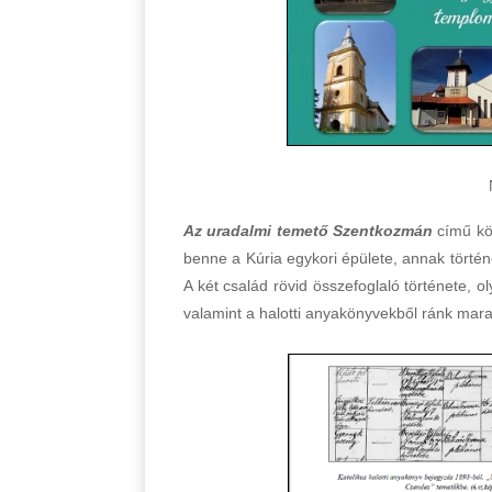
Az uradalmi temető Szentkozmán
című k
benne a Kúria egykori épülete, annak történ
A két család rövid összefoglaló története, o
valamint a halotti anyakönyvekből ránk mar