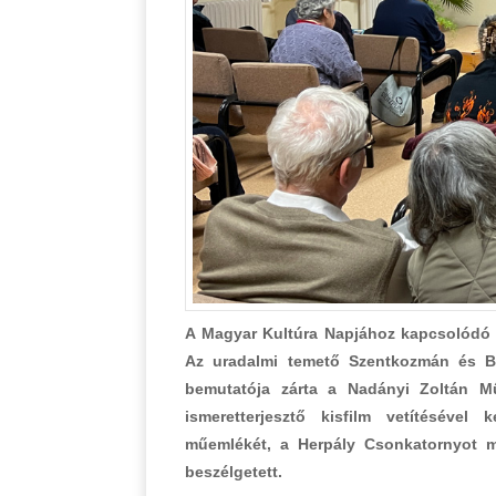
A Magyar Kultúra Napjához kapcsolódó r
Az uradalmi temető Szentkozmán és Be
bemutatója zárta a Nadányi Zoltán M
ismeretterjesztő kisfilm vetítésével
műemlékét, a Herpály Csonkatornyot m
beszélgetett.