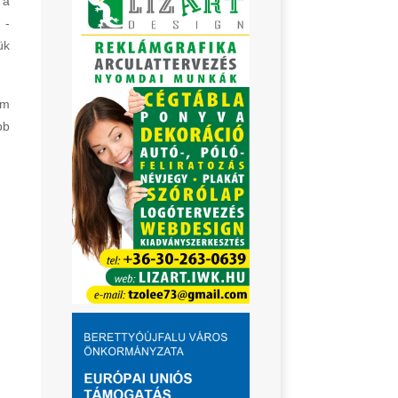
 a
 -
ük
am
bb