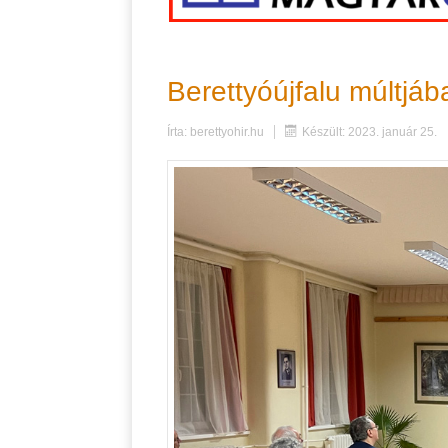
Berettyóújfalu múltjáb
Írta:
berettyohir.hu
Készült: 2023. január 25.