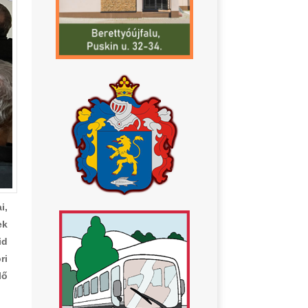
i,
ek
id
ri
lő