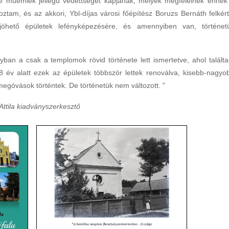
ve műemlék jellegű védettséget kapjanak, melyek megfelelnek ennek
ztam, és az akkori, Ybl-díjas városi főépítész Boruzs Bernáth felkért
jöhető épületek lefényképezésére, és amennyiben van, történet
yban a csak a templomok rövid története lett ismertetve, ahol talált
 18 év alatt ezek az épületek többször lettek renoválva, kisebb-nagyo
megóvások történtek. De történetük nem változott. "
ttila kiadványszerkesztő