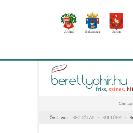
Címlap
Ön itt van:
KEZDŐLAP
KULTÚRA
B