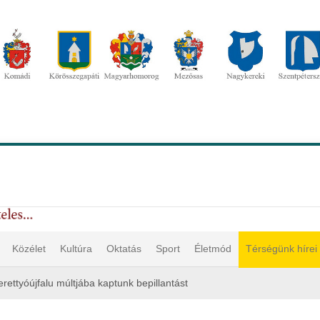
Közélet
Kultúra
Oktatás
Sport
Életmód
Térségünk hírei
erettyóújfalu múltjába kaptunk bepillantást