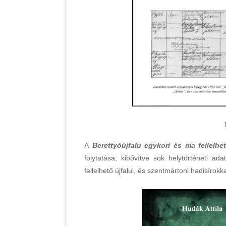
A
Berettyóújfalu egykori és ma fellelhe
folytatása, kibővítve sok helytörténeti ad
fellelhető újfalui, és szentmártoni hadisírok