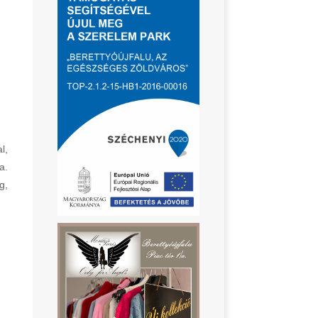
l,
a.
g,