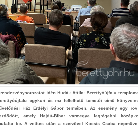
endezvénysorozatot idén Hudák Attila: Berettyóújfalu temploma
rettyóújfalu egykori és ma fellelhető temetői című könyvein
űvelődési Ház Erdélyi Gábor termében. Az esemény egy röv
 kezdődött, amely Hajdú-Bihar vármegye legrégebbi középko
utatta be. A vetítés után a szerzővel Kocsis Csaba népműve