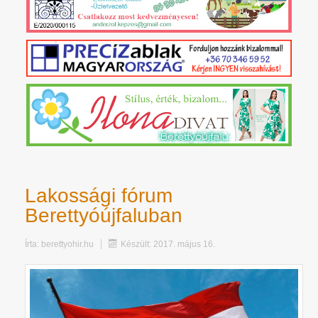
Lakossági fórum
Berettyóújfaluban
Írta:
berettyohir.hu
Készült: 2017. május 16.