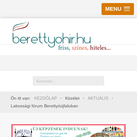
MENU
Keresés
Ön itt van:
KEZDŐLAP
Közélet
AKTUÁLIS
Lakossági fórum Berettyóújfaluban