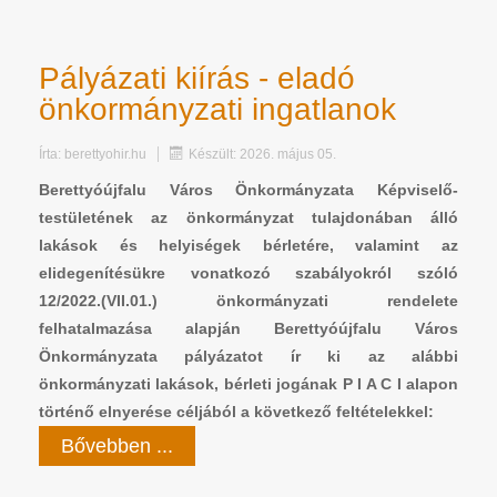
Pályázati kiírás - eladó
önkormányzati ingatlanok
Írta:
berettyohir.hu
Készült: 2026. május 05.
Berettyóújfalu Város Önkormányzata Képviselő-
testületének az önkormányzat tulajdonában álló
lakások és helyiségek bérletére, valamint az
elidegenítésükre vonatkozó szabályokról szóló
12/2022.(VII.01.) önkormányzati rendelete
felhatalmazása alapján Berettyóújfalu Város
Önkormányzata pályázatot ír ki az alábbi
önkormányzati lakások, bérleti jogának P I A C I alapon
történő elnyerése céljából a következő feltételekkel:
Bővebben ...