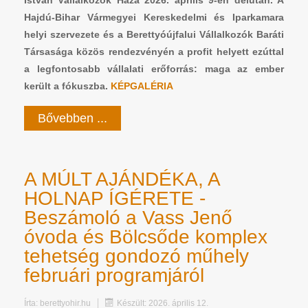
István Vállalkozók Háza 2026. április 9-én délután. A
Hajdú-Bihar Vármegyei Kereskedelmi és Iparkamara
helyi szervezete és a Berettyóújfalui Vállalkozók Baráti
Társasága közös rendezvényén a profit helyett ezúttal
a legfontosabb vállalati erőforrás: maga az ember
került a fókuszba.
KÉPGALÉRIA
Bővebben ...
A MÚLT AJÁNDÉKA, A
HOLNAP ÍGÉRETE -
Beszámoló a Vass Jenő
óvoda és Bölcsőde komplex
tehetség gondozó műhely
februári programjáról
Írta:
berettyohir.hu
Készült: 2026. április 12.