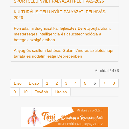
SPORTCÉLÚ NYÍLT PÁLYÁZATI FELHÍVÁS-2026
KULTURÁLIS CÉLÚ NYÍLT PÁLYÁZATI FELHÍVÁS-
2026
Forradalmi diagnosztikai fejlesztés Berettyóújfaluban,
mesterséges intelligencia és csúcstechnológia a
betegek szolgálatában
Anyag és szellem kettőse: Galánfi András születésnapi
tárlata és irodalmi estje Debrecenben
6. oldal / 476
Első
Előző
1
2
3
4
5
6
7
8
9
10
Tovább
Utolsó