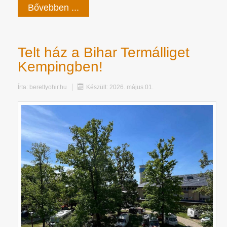
Bővebben ...
Telt ház a Bihar Termálliget
Kempingben!
Írta:
berettyohir.hu
Készült: 2026. május 01.