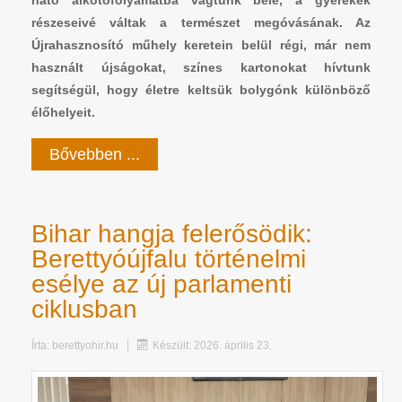
ható alkotófolyamatba vágtunk bele, a gyerekek
részeseivé váltak a természet megóvásának. Az
Újrahasznosító műhely keretein belül régi, már nem
használt újságokat, színes kartonokat hívtunk
segítségül, hogy életre keltsük bolygónk különböző
élőhelyeit.
Bővebben ...
Bihar hangja felerősödik:
Berettyóújfalu történelmi
esélye az új parlamenti
ciklusban
Írta:
berettyohir.hu
Készült: 2026. április 23.