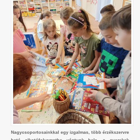
Nagycsoportosainkkal egy izgalmas, több érzékszervre