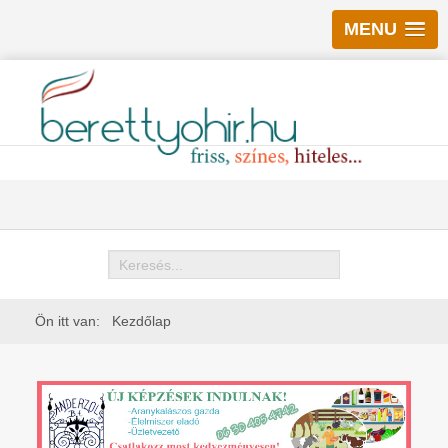
MENU
Keresés
Ön itt van:
Kezdőlap