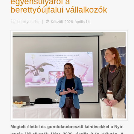
egyensúlyáról a
berettyóújfalui vállalkozók
Írta:
berettyohir.hu
Készült: 2026. április 14.
Megtelt élettel és gondolatébresztő kérdésekkel a Nyíri