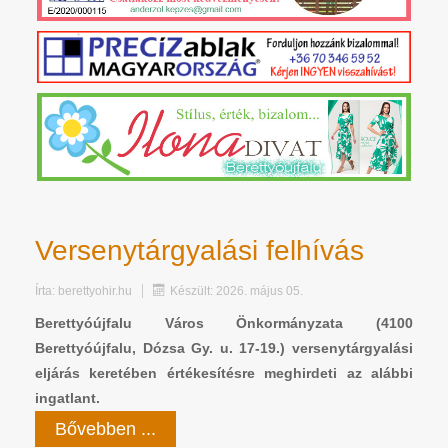
Versenytárgyalási felhívás
Írta:
berettyohir.hu
Készült: 2026. május 05.
Berettyóújfalu Város Önkormányzata (4100
Berettyóújfalu, Dózsa Gy. u. 17-19.) versenytárgyalási
eljárás keretében értékesítésre meghirdeti az alábbi
ingatlant.
Bővebben ...