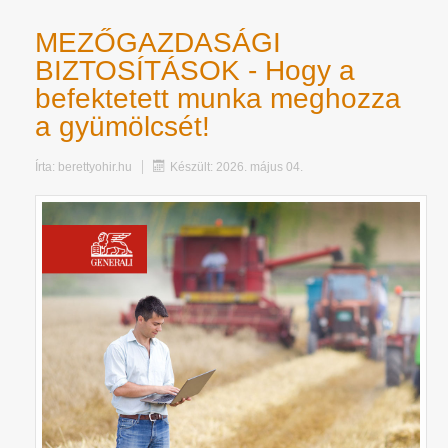
MEZŐGAZDASÁGI
BIZTOSÍTÁSOK - Hogy a
befektetett munka meghozza
a gyümölcsét!
Írta:
berettyohir.hu
Készült: 2026. május 04.