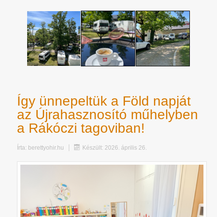
Így ünnepeltük a Föld napját
az Újrahasznosító műhelyben
a Rákóczi tagoviban!
Írta:
berettyohir.hu
Készült: 2026. április 26.