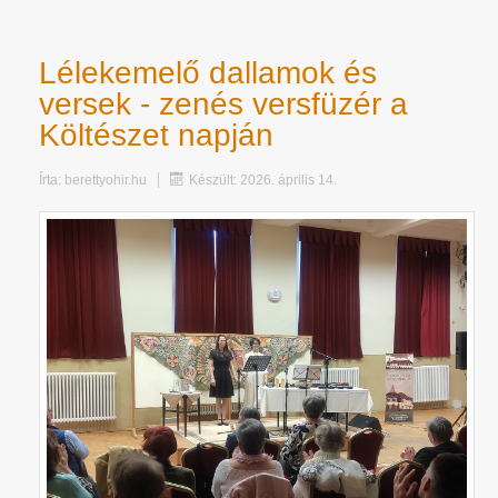
Lélekemelő dallamok és
versek - zenés versfüzér a
Költészet napján
Írta:
berettyohir.hu
Készült: 2026. április 14.