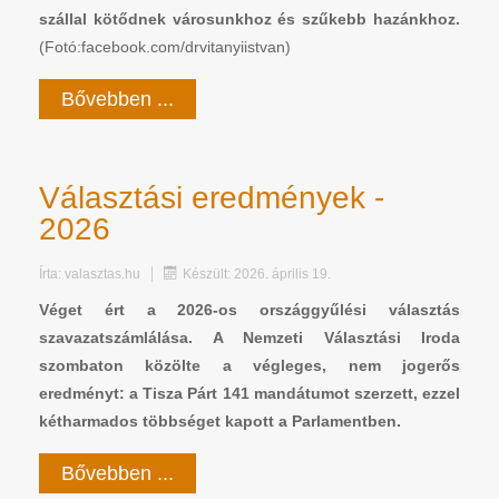
szállal kötődnek városunkhoz és szűkebb hazánkhoz.
(Fotó:facebook.com/drvitanyiistvan)
Bővebben ...
Választási eredmények -
2026
Írta:
valasztas.hu
Készült: 2026. április 19.
Véget ért a 2026-os országgyűlési választás
szavazatszámlálása. A Nemzeti Választási Iroda
szombaton közölte a végleges, nem jogerős
eredményt: a Tisza Párt 141 mandátumot szerzett, ezzel
kétharmados többséget kapott a Parlamentben.
Bővebben ...