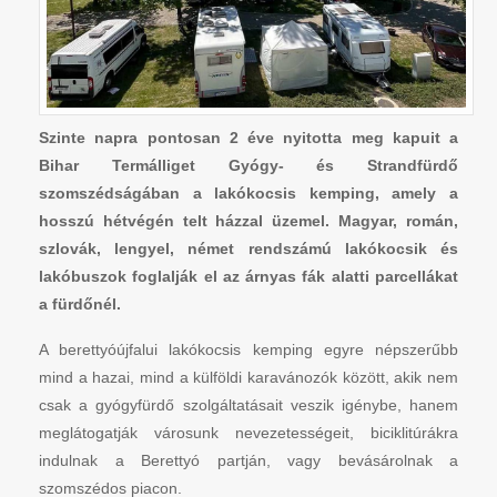
Szinte napra pontosan 2 éve nyitotta meg kapuit a
Bihar Termálliget Gyógy- és Strandfürdő
szomszédságában a lakókocsis kemping, amely a
hosszú hétvégén telt házzal üzemel. Magyar, román,
szlovák, lengyel, német rendszámú lakókocsik és
lakóbuszok foglalják el az árnyas fák alatti parcellákat
a fürdőnél.
A berettyóújfalui lakókocsis kemping egyre népszerűbb
mind a hazai, mind a külföldi karavánozók között, akik nem
csak a gyógyfürdő szolgáltatásait veszik igénybe, hanem
meglátogatják városunk nevezetességeit, biciklitúrákra
indulnak a Berettyó partján, vagy bevásárolnak a
szomszédos piacon.