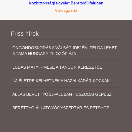
Közbiztonsági ügyelet Berettyóújfaluban
Városgazda
Friss hírek
ÖNGONDOSKODÁS A VÁLSÁG IDEJÉN: PÉLDA LEHET
A TAMA HUNGARY FILOZÓFIÁJA
LÚDAS MATYI - MESE A TÁNCON KERESZTÜL
ÚJ ÉLETRE KELHETNEK A HAZAI KÁDÁR-KOCKÁK
ÁLLÁS BERETTYÓÚJFALUBAN - USZODAI GÉPÉSZ
BERETTYÓ ÁLLATGYÓGYSZERTÁR ÉS PETSHOP