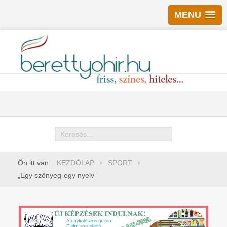
MENU
Keresés
Ön itt van:
KEZDŐLAP
SPORT
„Egy szőnyeg-egy nyelv”