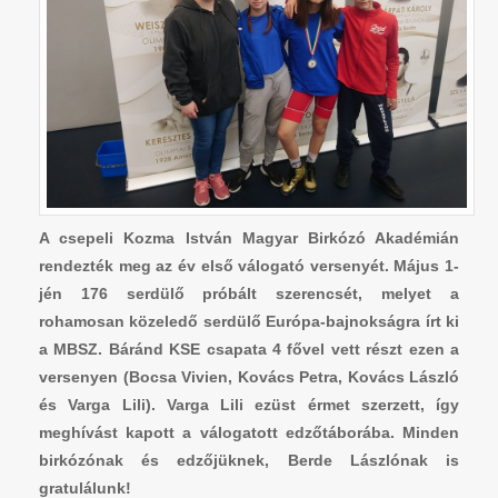
A csepeli Kozma István Magyar Birkózó Akadémián
rendezték meg az év első válogató versenyét. Május 1-
jén 176 serdülő próbált szerencsét, melyet a
rohamosan közeledő serdülő Európa-bajnokságra írt ki
a MBSZ. Báránd KSE csapata 4 fővel vett részt ezen a
versenyen (Bocsa Vivien, Kovács Petra, Kovács László
és Varga Lili). Varga Lili ezüst érmet szerzett, így
meghívást kapott a válogatott edzőtáborába. Minden
birkózónak és edzőjüknek, Berde Lászlónak is
gratulálunk!