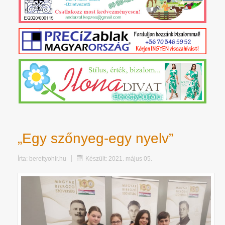
„Egy szőnyeg-egy nyelv”
Írta:
berettyohir.hu
Készült: 2021. május 05.