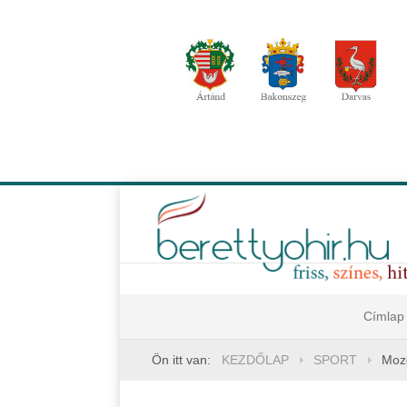
Címlap
Ön itt van:
KEZDŐLAP
SPORT
Mozg