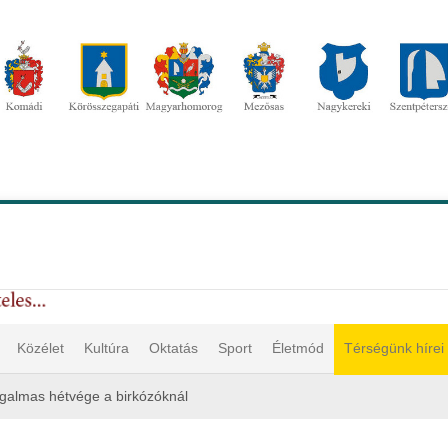
Közélet
Kultúra
Oktatás
Sport
Életmód
Térségünk hírei
almas hétvége a birkózóknál