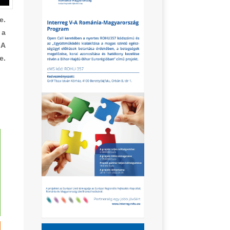
e.
 a
 A
e.