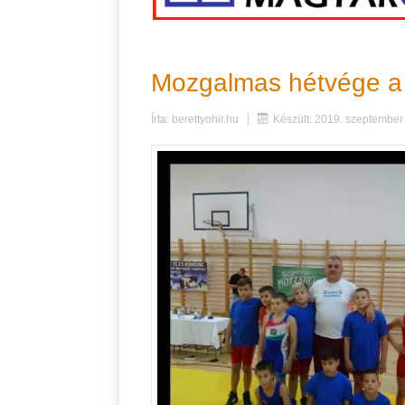
Mozgalmas hétvége a 
Írta:
berettyohir.hu
Készült: 2019. szeptember