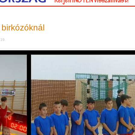
birkózóknál
 19.