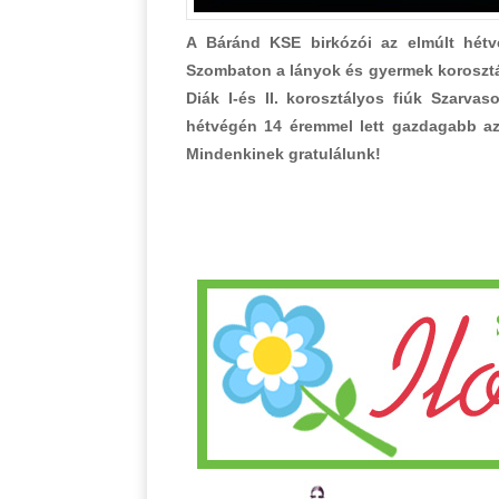
A Báránd KSE birkózói az elmúlt hétv
Szombaton a lányok és gyermek korosztá
Diák I-és II. korosztályos fiúk Szarvas
hétvégén 14 éremmel lett gazdagabb az 
Mindenkinek gratulálunk!