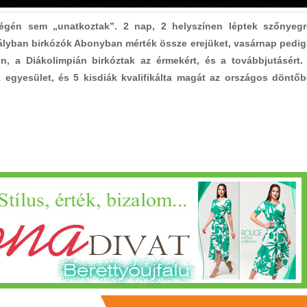
égén sem „unatkoztak”. 2 nap, 2 helyszínen léptek szőnyegr
lyban birkózók Abonyban mérték össze erejüket, vasárnap pedig
on, a Diákolimpián birkóztak az érmekért, és a továbbjutásért.
egyesület, és 5 kisdiák kvalifikálta magát az országos döntőb