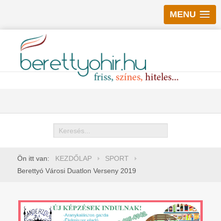
MENU
Keresés
Ön itt van:
KEZDŐLAP
SPORT
Berettyó Városi Duatlon Verseny 2019