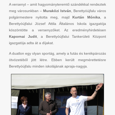
A versenyt – amit hagyományteremtő szándékkal rendeztek
meg városunkban –
Muraközi István
, Berettyóújfalu város
polgármestere nyitotta meg, majd
Kurtán Mónika
, a
Berettyóújfalui József Attila Általános Iskola igazgatója
köszöntötte a versenyzőket. Az eredményhirdetésen
Kapornai Judit
, a Berettyóújfalui Tankerületi Központ
igazgatója adta át a díjakat.
A duatlon egy olyan sportág, amely a futás és kerékpározás
ötvözetéből jött létre. Ebben került megmérettetésre
Berettyóújfalu minden iskolájának apraja-nagyja.