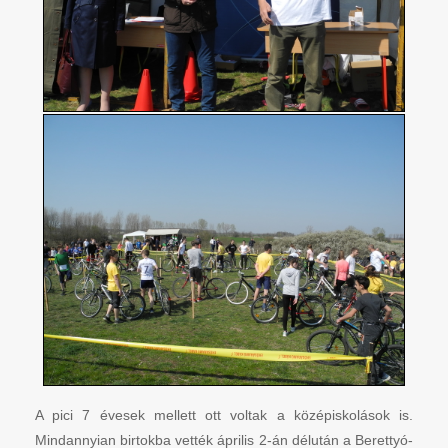
A pici 7 évesek mellett ott voltak a középiskolások is.
Mindannyian birtokba vették április 2-án délután a Berettyó-