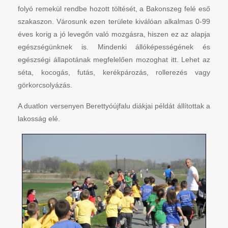
folyó remekül rendbe hozott töltését, a Bakonszeg felé eső
szakaszon. Városunk ezen területe kiválóan alkalmas 0-99
éves korig a jó levegőn való mozgásra, hiszen ez az alapja
egészségünknek is. Mindenki állóképességének és
egészségi állapotának megfelelően mozoghat itt. Lehet az
séta, kocogás, futás, kerékpározás, rollerezés vagy
görkorcsolyázás.
A duatlon versenyen Berettyóújfalu diákjai példát állítottak a
lakosság elé.