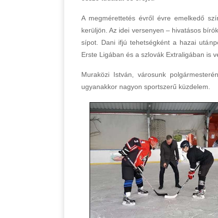
A megmérettetés évről évre emelkedő szín
kerüljön. Az idei versenyen – hivatásos bíró
sípot. Dani ifjú tehetségként a hazai utá
Erste Ligában és a szlovák Extraligában is 
Muraközi István, városunk polgármesteré
ugyanakkor nagyon sportszerű küzdelem.