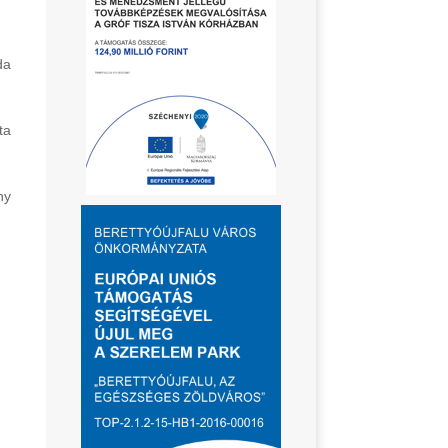
da
ta
ny