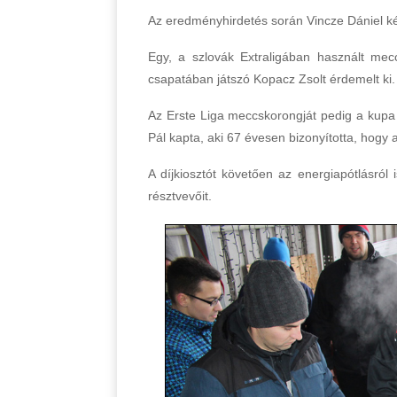
Az eredményhirdetés során Vincze Dániel két d
Egy, a szlovák Extraligában használt mecc
csapatában játszó Kopacz Zsolt érdemelt ki.
Az Erste Liga meccskorongját pedig a kupa
Pál kapta, aki 67 évesen bizonyította, hogy
A díjkiosztót követően az energiapótlásró
résztvevőit.