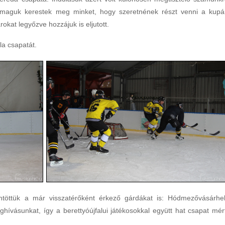
maguk kerestek meg minket, hogy szeretnének részt venni a kupá
okat legyőzve hozzájuk is eljutott.
la csapatát.
ntöttük a már visszatérőként érkező gárdákat is: Hódmezővásárhel
ívásunkat, így a berettyóújfalui játékosokkal együtt hat csapat mér