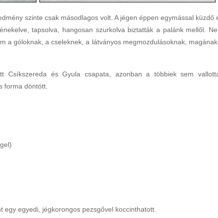
dmény szinte csak másodlagos volt. A jégen éppen egymással küzdő 
 énekelve, tapsolva, hangosan szurkolva biztatták a palánk mellől. N
nem a góloknak, a cseleknek, a látványos megmozdulásoknak, magának
tt Csíkszereda és Gyula csapata, azonban a többiek sem vallott
s forma döntött.
gel)
t egy egyedi, jégkorongos pezsgővel koccinthatott.