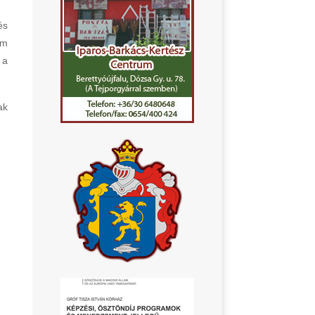
és
em
 a
ak