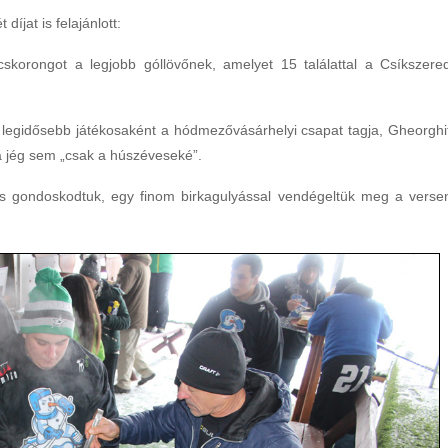
íjat is felajánlott:
skorongot a legjobb góllövőnek, amelyet 15 találattal a Csíkszere
 legidősebb játékosaként a hódmezővásárhelyi csapat tagja, Gheorghi
 a jég sem „csak a húszéveseké”.
l is gondoskodtuk, egy finom birkagulyással vendégeltük meg a verse