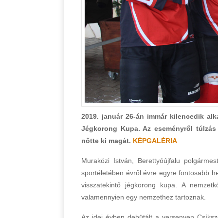
2019. január 26-án immár kilencedik al
Jégkorong Kupa. Az eseményről túlzás 
nőtte ki magát.
KÉPGALÉRIA
Muraközi István, Berettyóújfalu polgárm
sportéletében évről évre egyre fontosabb h
visszatekintő jégkorong kupa. A nemzetk
valamennyien egy nemzethez tartoznak.
Az idei évben debütált a versenyen Csíksz