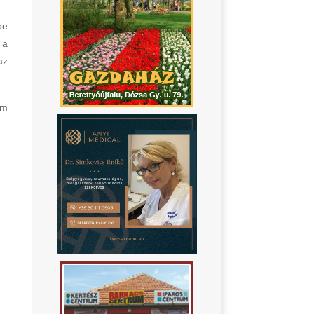
be
 a
az
ám