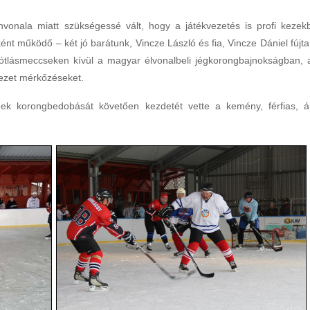
vonala miatt szükségessé vált, hogy a játékvezetés is profi kezek
ként működő – két jó barátunk, Vincze László és fia, Vincze Dániel fújta
npótlásmeccseken kívül a magyar élvonalbeli jégkorongbajnokságban, 
vezet mérkőzéseket.
nek korongbedobását követően kezdetét vette a kemény, férfias, 