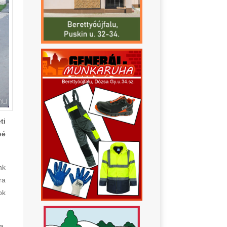
ti
pé
nk
ra
ok
a,