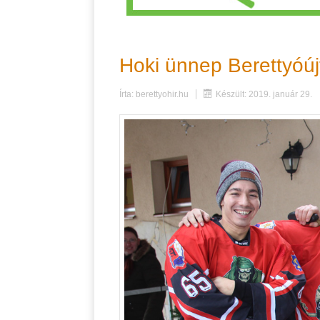
Hoki ünnep Berettyóúj
Írta:
berettyohir.hu
Készült: 2019. január 29.