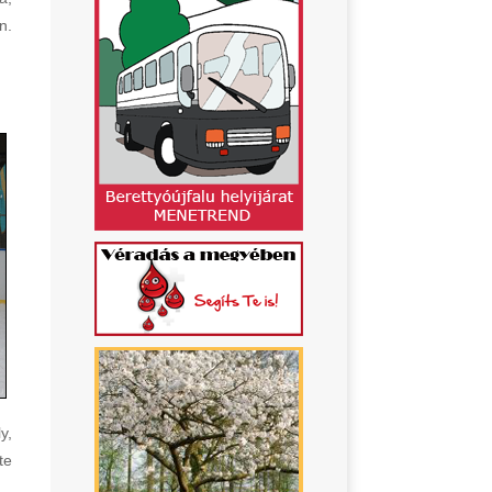
n.
y,
te