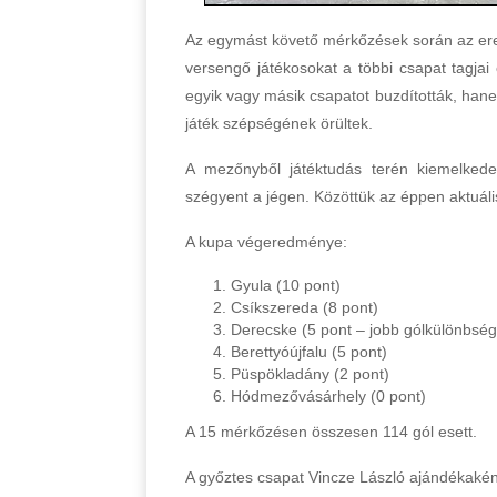
Az egymást követő mérkőzések során az ere
versengő játékosokat a többi csapat tagjai
egyik vagy másik csapatot buzdították, ha
játék szépségének örültek.
A mezőnyből játéktudás terén kiemelkede
szégyent a jégen. Közöttük az éppen aktuáli
A kupa végeredménye:
Gyula (10 pont)
Csíkszereda (8 pont)
Derecske (5 pont – jobb gólkülönbség
Berettyóújfalu (5 pont)
Püspökladány (2 pont)
Hódmezővásárhely (0 pont)
A 15 mérkőzésen összesen 114 gól esett.
A győztes csapat Vincze László ajándékakén