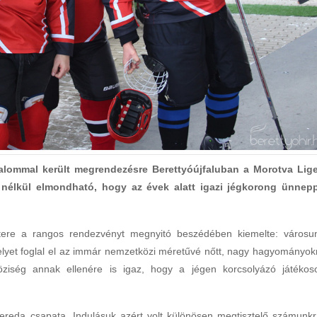
kalommal került megrendezésre Berettyóújfaluban a Morotva Lige
nélkül elmondható, hogy az évek alatt igazi jégkorong ünnep
estere a rangos rendezvényt megnyitó beszédében kiemelte: városu
elyet foglal el az immár nemzetközi méretűvé nőtt, nagy hagyományok
öziség annak ellenére is igaz, hogy a jégen korcsolyázó játékos
ereda csapata. Indulásuk azért volt különösen megtisztelő számunkr