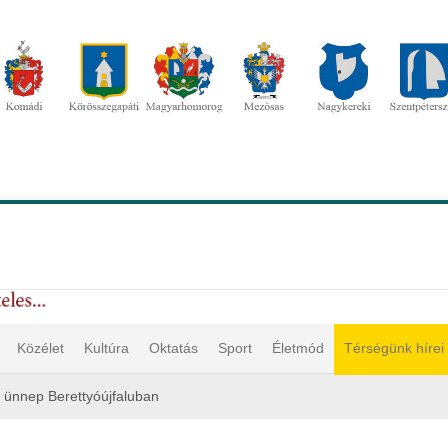
Közélet
Kultúra
Oktatás
Sport
Életmód
Térségünk hírei
 ünnep Berettyóújfaluban