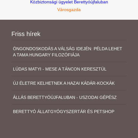
Közbiztonsági ügyelet Berettyóújfaluban
Városgazda
Friss hírek
ÖNGONDOSKODÁS A VÁLSÁG IDEJÉN: PÉLDA LEHET
A TAMA HUNGARY FILOZÓFIÁJA
LÚDAS MATYI - MESE A TÁNCON KERESZTÜL
ÚJ ÉLETRE KELHETNEK A HAZAI KÁDÁR-KOCKÁK
ÁLLÁS BERETTYÓÚJFALUBAN - USZODAI GÉPÉSZ
BERETTYÓ ÁLLATGYÓGYSZERTÁR ÉS PETSHOP