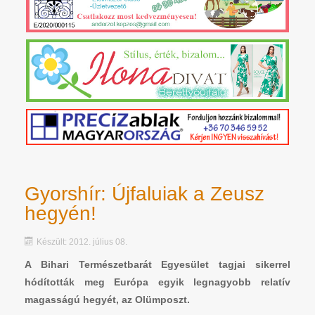
Gyorshír: Újfaluiak a Zeusz
hegyén!
Készült: 2012. július 08.
A Bihari Természetbarát Egyesület tagjai sikerrel
hódították meg Európa egyik legnagyobb relatív
magasságú hegyét, az Olümposzt.