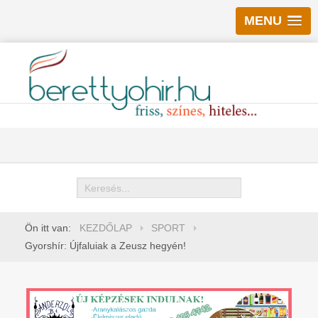
MENU
Keresés
Ön itt van:
KEZDŐLAP
SPORT
Gyorshír: Újfaluiak a Zeusz hegyén!