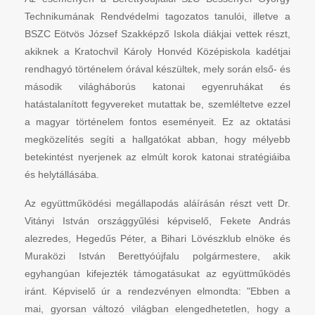
Technikumának Rendvédelmi tagozatos tanulói, illetve a
BSZC Eötvös József Szakképző Iskola diákjai vettek részt,
akiknek a Kratochvil Károly Honvéd Középiskola kadétjai
rendhagyó történelem órával készültek, mely során első- és
második világháborús katonai egyenruhákat és
hatástalanított fegyvereket mutattak be, szemléltetve ezzel
a magyar történelem fontos eseményeit. Ez az oktatási
megközelítés segíti a hallgatókat abban, hogy mélyebb
betekintést nyerjenek az elmúlt korok katonai stratégiáiba
és helytállásába.
Az együttműködési megállapodás aláírásán részt vett Dr.
Vitányi István országgyűlési képviselő, Fekete András
alezredes, Hegedűs Péter, a Bihari Lövészklub elnöke és
Muraközi István Berettyóújfalu polgármestere, akik
egyhangúan kifejezték támogatásukat az együttműködés
iránt. Képviselő úr a rendezvényen elmondta: "Ebben a
mai, gyorsan változó világban elengedhetetlen, hogy a