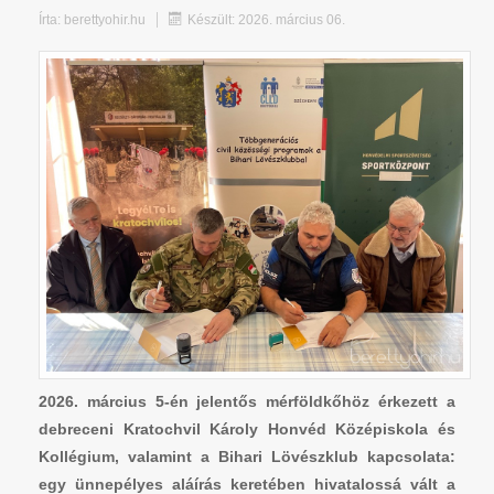
Írta:
berettyohir.hu
Készült: 2026. március 06.
2026. március 5-én jelentős mérföldkőhöz érkezett a
debreceni Kratochvil Károly Honvéd Középiskola és
Kollégium, valamint a Bihari Lövészklub kapcsolata:
egy ünnepélyes aláírás keretében hivatalossá vált a