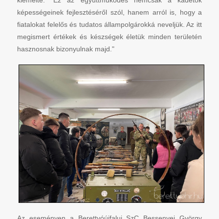
képességeinek fejlesztéséről szól, hanem arról is, hogy a
fiatalokat felelős és tudatos állampolgárokká neveljük. Az itt
megismert értékek és készségek életük minden területén
hasznosnak bizonyulnak majd."
Az eseményen a Berettyóújfalui SzC Bessenyei György