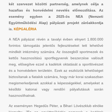
két szervezet közötti partnerség, amelynek célja a
hazafias és honvédelmi nevelés előmozdítása. Az
esemény egyben a 2025-ös NEA (Nemzeti
Együttműködési Alap) pályázati projekt záróakkordja
is.
KÉPGALÉRIA
A NEA pályázat révén a tavalyi évben elnyert 1.800.000
forintos támogatás jelentős fejlesztéseket tett lehetővé
mindkét intézmény számára. Az összegből sportmezek és
kettős hasznosítású sportfegyverek beszerzése valósult
meg, elősegítve ezzel a kadétok oktatását a sportlövészet
és a honvédelem területén. Ezek az eszközök lehetőséget
biztosítanak a fiatalok számára, hogy már korai szakaszban
megismerkedjenek azokkal a képességekkel, amelyeket a
későbbi katonai vagy rendőri pályafutásuk során
hasznosíthatnak.
Az eseményen Hegedűs Péter, a Bihari Lövészklub elnöke
kiemelte: "Ez az együttműködés nemcsak a kadétok