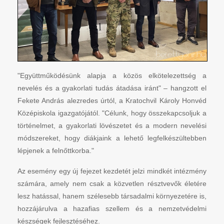
"Együttműködésünk alapja a közös elkötelezettség a
nevelés és a gyakorlati tudás átadása iránt" – hangzott el
Fekete András alezredes úrtól, a Kratochvil Károly Honvéd
Középiskola igazgatójától. "Célunk, hogy összekapcsoljuk a
történelmet, a gyakorlati lövészetet és a modern nevelési
módszereket, hogy diákjaink a lehető legfelkészültebben
lépjenek a felnőttkorba."
Az esemény egy új fejezet kezdetét jelzi mindkét intézmény
számára, amely nem csak a közvetlen résztvevők életére
lesz hatással, hanem szélesebb társadalmi környezetére is,
hozzájárulva a hazafias szellem és a nemzetvédelmi
készségek fejlesztéséhez.