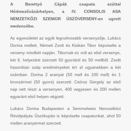
A Berettyó Cápák csapata ezúttal
Hódmezővásárhelyen, a IV. CONSOLIS ASA
NEMZETKÖZI SZENIOR ÚSZÓVERSENY-en ugrott
medencébe.
Az egyesületet az egyik legrutinosabb versenyzője, Lukács
Dorina mellett, Németi Zsolt és Kisikán Tibor képviselte a
verseny mindkét napján. Tibornak ez volt az első versenye,
két 6. helyezést szerzett 50 gyorsból és 50 mellből. Zsolti
hasonlóan szép eredményeket ért el ugyanebben a két
számban. Dorina 2 aranyat (50 mell és 100 mell) és 1
bronzérmet (50 gyors) szerzett. Csörsz Gergely az első
nap vett részt a versenyen, 400 vegyesen és 200 mellen
egyaránt első helyen végzett.
Lukács Dorina Budapesten a Semmelweis Nemzetközi
Rövidpályás Úszókupán is képviselte csapatunkat, ahol 50
mellen aranyérmet szerzett.