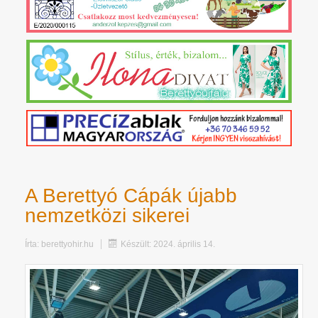
A Berettyó Cápák újabb
nemzetközi sikerei
Írta:
berettyohir.hu
Készült: 2024. április 14.