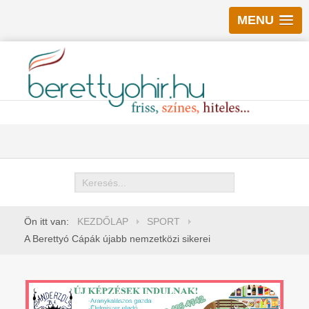
MENU
Keresés
Ön itt van:
KEZDŐLAP
SPORT
A Berettyó Cápák újabb nemzetközi sikerei