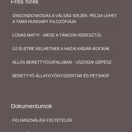
Friss hírek
ÖNGONDOSKODÁS A VÁLSÁG IDEJÉN: PÉLDA LEHET
A TAMA HUNGARY FILOZÓFIÁJA
LÚDAS MATYI - MESE A TÁNCON KERESZTÜL
ÚJ ÉLETRE KELHETNEK A HAZAI KÁDÁR-KOCKÁK
ÁLLÁS BERETTYÓÚJFALUBAN - USZODAI GÉPÉSZ
BERETTYÓ ÁLLATGYÓGYSZERTÁR ÉS PETSHOP
Dokumentumok
FELHASZNÁLÁSI FELTÉTELEK