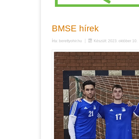
BMSE hírek
Írta:
berettyohir.hu
Készült: 2023. október 10.