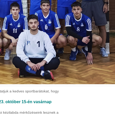
tatjuk a kedves sportbarátokat, hogy
23. október 15-én vasárnap
bi kézilabda mérkőzéseink lesznek a