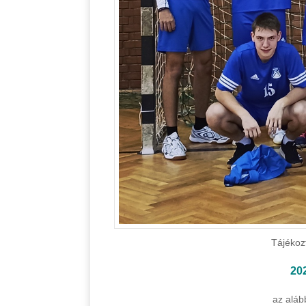
Tájékoz
20
az aláb