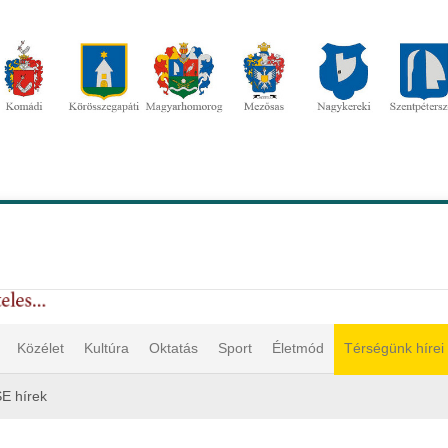
Közélet
Kultúra
Oktatás
Sport
Életmód
Térségünk hírei
E hírek