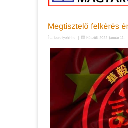
Megtisztelő felkérés é
Írta:
berettyohir.hu
Készült: 2022. január 11.