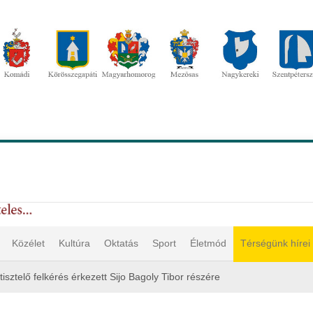
Közélet
Kultúra
Oktatás
Sport
Életmód
Térségünk hírei
isztelő felkérés érkezett Sijo Bagoly Tibor részére