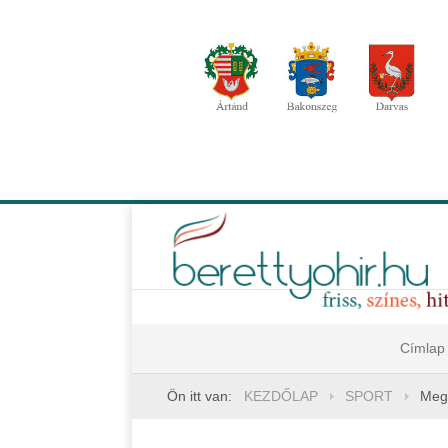
Címlap
Ön itt van:
KEZDŐLAP
SPORT
Megt