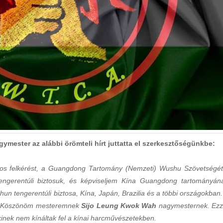
ymester az alábbi örömteli hírt juttatta el szerkesztőségünkbe:
los felkérést, a Guangdong Tartomány (Nemzeti) Wushu Szövetségét
tengerentúli biztosuk, és képviseljem Kína Guangdong tartományán
 tengerentúli biztosa, Kína, Japán, Brazilia és a többi országokban.
tam. Köszönöm mesteremnek
Sijo Leung Kwok Wah
nagymesternek. Ezz
enkinek nem kínáltak fel a kínai harcművészetekben.