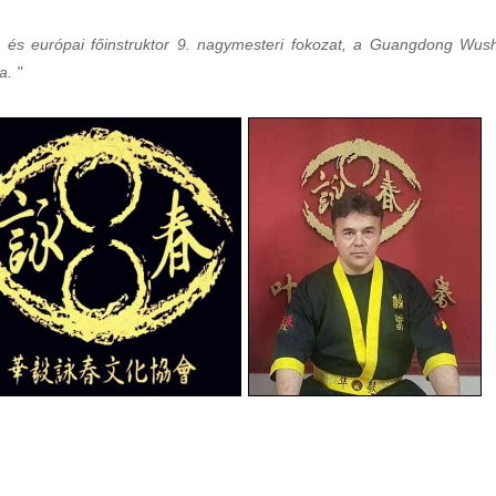
r és európai főinstruktor 9. nagymesteri fokozat, a Guangdong Wus
a. "