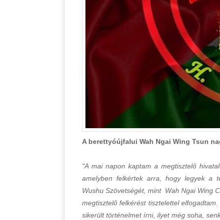
A berettyóújfalui Wah Ngai Wing Tsun nag
"A mai napon kaptam a megtisztelő hivata
amelyben felkértek arra, hogy legyek a 
Wushu Szövetségét, mint Wah Ngai Wing Chun
megtisztelő felkérést tisztelettel elfogad
sikerült történelmet írni, ilyet még soha, s