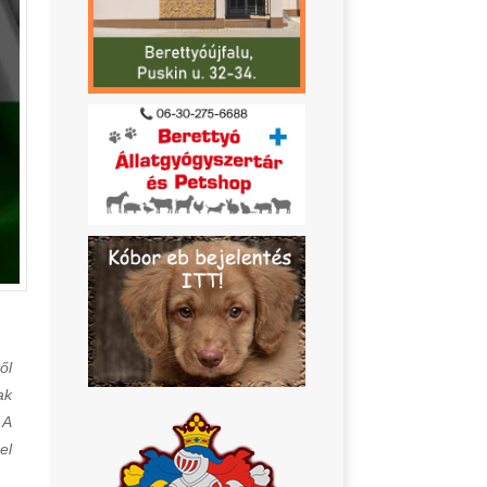
ől
ak
 A
el