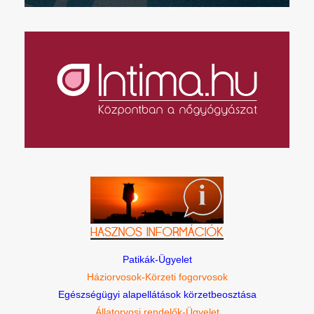
Patikák-Ügyelet
Háziorvosok-Körzeti fogorvosok
Egészségügyi alapellátások körzetbeosztása
Állatorvosi rendelők-Ügyelet