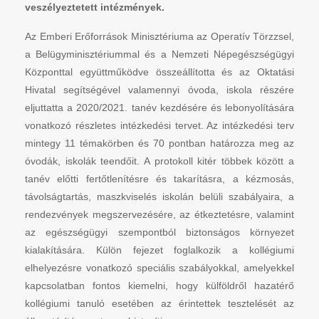
veszélyeztetett intézmények.
Az Emberi Erőforrások Minisztériuma az Operatív Törzzsel,
a Belügyminisztériummal és a Nemzeti Népegészségügyi
Központtal együttműködve összeállította és az Oktatási
Hivatal segítségével valamennyi óvoda, iskola részére
eljuttatta a 2020/2021. tanév kezdésére és lebonyolítására
vonatkozó részletes intézkedési tervet. Az intézkedési terv
mintegy 11 témakörben és 70 pontban határozza meg az
óvodák, iskolák teendőit. A protokoll kitér többek között a
tanév előtti fertőtlenítésre és takarításra, a kézmosás,
távolságtartás, maszkviselés iskolán belüli szabályaira, a
rendezvények megszervezésére, az étkeztetésre, valamint
az egészségügyi szempontból biztonságos környezet
kialakítására. Külön fejezet foglalkozik a kollégiumi
elhelyezésre vonatkozó speciális szabályokkal, amelyekkel
kapcsolatban fontos kiemelni, hogy külföldről hazatérő
kollégiumi tanuló esetében az érintettek tesztelését az