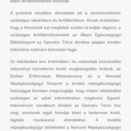
állam térítésmentesen biztosítja.
A protokoll részletes útmutatást ad a tanévkezdéshez
szükséges takarításra és fertőtlenítésre. Annak érdekében,
hogy a fenntartók ezt megfelelő szinten el tudják végezni, a
szükséges fertőtlenítőszereket az Állami Egészségügyi
Ellátóközpont az Operatív Törzs döntése alapján minden
intézmény számára biztosítani fogja.
Az intézkedési terv értelmében, ha valamelyik köznevelési
intézményt közvetlenül érintő megbetegedés történik, az
Emberi Erőforrások Minisztériuma és a Nemzeti
Népegészségügyi Központ a területi népegészségügyi
hatósággal közösen megvizsgálja, hogy milyen intézkedést
szükséges az adott intézményben meghozni. Egyedi,
intézményre vonatkozó döntést az Operatív Törzs hoz
meg, amelynek egyik formája lehet a tantermen kívüli,
digitális munkarend elrendelése. A további
népegészségügyi döntéseket a Nemzeti Népegészségügyi