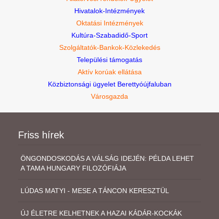
Hivatalok-Intézmények
Oktatási Intézmények
Kultúra-Szabadidő-Sport
Szolgáltatók-Bankok-Közlekedés
Települési támogatás
Aktív korúak ellátása
Közbiztonsági ügyelet Berettyóújfaluban
Városgazda
Friss hírek
ÖNGONDOSKODÁS A VÁLSÁG IDEJÉN: PÉLDA LEHET
A TAMA HUNGARY FILOZÓFIÁJA
LÚDAS MATYI - MESE A TÁNCON KERESZTÜL
ÚJ ÉLETRE KELHETNEK A HAZAI KÁDÁR-KOCKÁK