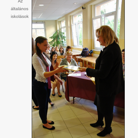
Az
általános
iskolások