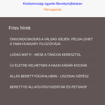
Közbiztonsági ügyelet Berettyóújfaluban
Városgazda
Friss hírek
ÖNGONDOSKODÁS A VÁLSÁG IDEJÉN: PÉLDA LEHET
A TAMA HUNGARY FILOZÓFIÁJA
LÚDAS MATYI - MESE A TÁNCON KERESZTÜL
ÚJ ÉLETRE KELHETNEK A HAZAI KÁDÁR-KOCKÁK
ÁLLÁS BERETTYÓÚJFALUBAN - USZODAI GÉPÉSZ
BERETTYÓ ÁLLATGYÓGYSZERTÁR ÉS PETSHOP