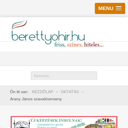
MENU
Keresés
Ön itt van:
KEZDŐLAP
OKTATÁS
Arany János szavalóverseny