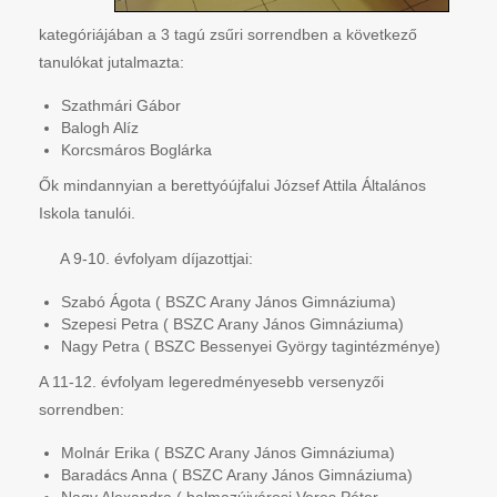
kategóriájában a 3 tagú zsűri sorrendben a következő
tanulókat jutalmazta:
Szathmári Gábor
Balogh Alíz
Korcsmáros Boglárka
Ők mindannyian a berettyóújfalui József Attila Általános
Iskola tanulói.
A 9-10. évfolyam díjazottjai:
Szabó Ágota ( BSZC Arany János Gimnáziuma)
Szepesi Petra ( BSZC Arany János Gimnáziuma)
Nagy Petra ( BSZC Bessenyei György tagintézménye)
A 11-12. évfolyam legeredményesebb versenyzői
sorrendben:
Molnár Erika ( BSZC Arany János Gimnáziuma)
Baradács Anna ( BSZC Arany János Gimnáziuma)
Nagy Alexandra ( balmazújvárosi Veres Péter