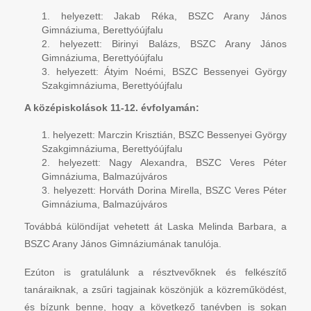
helyezett: Jakab Réka, BSZC Arany János
Gimnáziuma, Berettyóújfalu
helyezett: Birinyi Balázs, BSZC Arany János
Gimnáziuma, Berettyóújfalu
helyezett: Átyim Noémi, BSZC Bessenyei György
Szakgimnáziuma, Berettyóújfalu
A középiskolások 11-12. évfolyamán:
helyezett: Marczin Krisztián, BSZC Bessenyei György
Szakgimnáziuma, Berettyóújfalu
helyezett: Nagy Alexandra, BSZC Veres Péter
Gimnáziuma, Balmazújváros
helyezett: Horváth Dorina Mirella, BSZC Veres Péter
Gimnáziuma, Balmazújváros
Továbbá különdíjat vehetett át Laska Melinda Barbara, a
BSZC Arany János Gimnáziumának tanulója.
Ezúton is gratulálunk a résztvevőknek és felkészítő
tanáraiknak, a zsűri tagjainak köszönjük a közreműködést,
és bízunk benne, hogy a következő tanévben is sokan