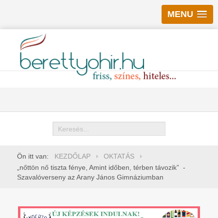
MENU
Keresés
Ön itt van:
KEZDŐLAP
OKTATÁS
„nőttön nő tiszta fénye, Amint időben, térben távozik” -
Szavalóverseny az Arany János Gimnáziumban