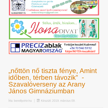
„nőttön nő tiszta fénye, Amint
időben, térben távozik” -
Szavalóverseny az Arany
János Gimnáziumban
Írta:
berettyohir.hu
Készült: 2019. március 09.