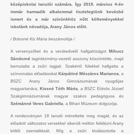
középiskolai tanulói számára. Így 2019. március 4-én
immár harmadik alkalommal tisztelegtünk kevésbé
ismert és a már szívünkhöz nőtt költeményekkel
iskolánk névadója, Arany János előtt.
/ Botosné Kis Mária beszámolója /
A versenyzőket és a verskedvelő hallgatóságot
Mihucz
Sándorné
tagintézmény-vezető asszony köszöntötte, majd
bemutatta a zsűri tagjait. Szakértő fülekkel hallgatta a
színvonalas előadásokat
Kárpátiné Mészáros Marianna
, a
BSZC Arany János Gimnáziumának nyugdíjas
magyartanára;
Kissné Tóth Márta
, a BSZC Eötvös József
Szakgimnáziumának magyar szakos pedagógusa és
Szémánné Veres Gabriella
, a Bihari Múzeum dolgozója.
A rendezvényen 18 tanuló mérettette meg magát, és az
előadott változatos versekkel sikerült méltón felidézni Arany
költői zsenialitását. Míg a zsűri kiválasztotta a