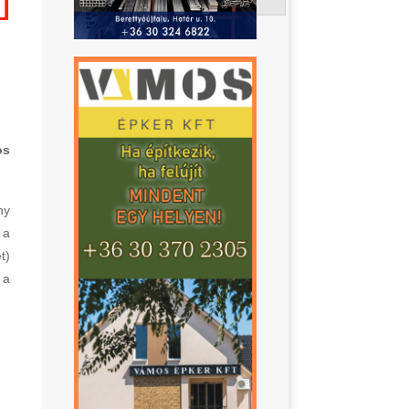
os
ny
 a
t)
 a