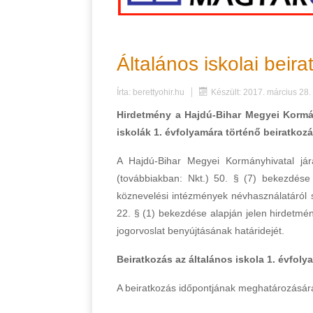
Általános iskolai beir
Írta:
berettyohir.hu
Készült: 2017. március 28.
Hirdetmény a Hajdú-Bihar Megyei Kormány
iskolák 1. évfolyamára történő beiratkozá
A Hajdú-Bihar Megyei Kormányhivatal jár
(továbbiakban: Nkt.) 50. § (7) bekezdése
köznevelési intézmények névhasználatáról s
22. § (1) bekezdése alapján jelen hirdetmény
jogorvoslat benyújtásának határidejét.
Beiratkozás az általános iskola 1. évfolya
A beiratkozás időpontjának meghatározására