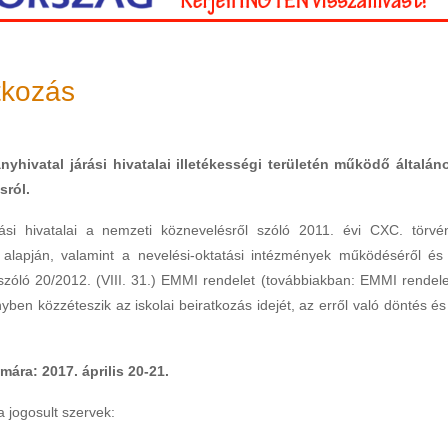
atkozás
hivatal járási hivatalai illetékességi területén működő általán
sról.
ási hivatalai a nemzeti köznevelésről szóló 2011. évi CXC. törvé
 alapján, valamint a nevelési-oktatási intézmények működéséről és
zóló 20/2012. (VIII. 31.) EMMI rendelet (továbbiakban: EMMI rendele
ben közzéteszik az iskolai beiratkozás idejét, az erről való döntés és
mára: 2017. április 20-21.
 jogosult szervek: