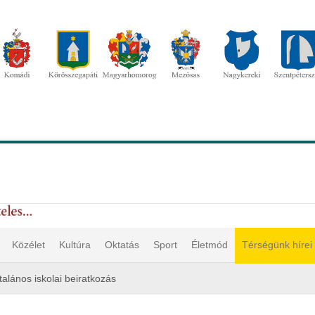
Közélet
Kultúra
Oktatás
Sport
Életmód
Térségünk hírei
talános iskolai beiratkozás