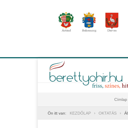
Címlap
Ön itt van:
KEZDŐLAP
OKTATÁS
Ál