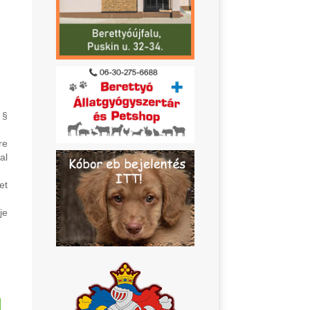
 §
re
al
et
je