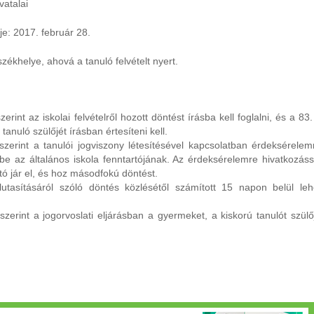
vatalai
je: 2017. február 28.
székhelye, ahová a tanuló felvételt nyert.
int az iskolai felvételről hozott döntést írásba kell foglalni, és a 83.
tanuló szülőjét írásban értesíteni kell.
zerint a tanulói jogviszony létesítésével kapcsolatban érdeksérelem
 be az általános iskola fenntartójának. Az érdeksérelemre hivatkozáss
tó jár el, és hoz másodfokú döntést.
utasításáról szóló döntés közlésétől számított 15 napon belül leh
erint a jogorvoslati eljárásban a gyermeket, a kiskorú tanulót szülő