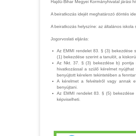
Hajdú-Bihar Megyei Kormányhivatal járási hi
A beiratkozás idejét meghatározó döntés ide
A beiratkozás helyszíne: az általános iskola 
Jogorvoslati eljárás:
Az EMMI rendelet 83. § (3) bekezdése szer
(1) bekezdése szerint a tanulót, a kiskorú 
Az Nkt. 37. § (3) bekezdése b) pontja s
hivatkozással a szülő kérelmet nyújthat
benyújtott kérelem tekintetében a fenntar
A kérelmet a felvételről vagy annak el
benyújtani.
Az EMMI rendelet 83. § (5) bekezdése sz
képviselheti.