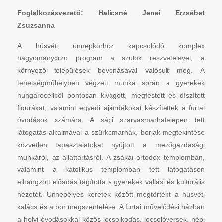
Foglalkozásvezető: Halicsné Jenei Erzsébet
Zsuzsanna
A húsvéti ünnepkörhöz kapcsolódó komplex
hagyományőrző program a szülők részvételével, a
környező települések bevonásával valósult meg. A
tehetségműhelyben végzett munka során a gyerekek
hungarocellből pontosan kivágott, megfestett és díszített
figurákat, valamint egyedi ajándékokat készítettek a furtai
óvodások számára. A sápi szarvasmarhatelepen tett
látogatás alkalmával a szürkemarhák, borjak megtekintése
közvetlen tapasztalatokat nyújtott a mezőgazdasági
munkáról, az állattartásról. A zsákai ortodox templomban,
valamint a katolikus templomban tett látogatáson
elhangzott előadás tágította a gyerekek vallási és kulturális
nézetét. Ünnepélyes keretek között megtörtént a húsvéti
kalács és a bor megszentelése. A furtai művelődési házban
a helyi óvodásokkal közös locsolkodás, locsolóversek, népi