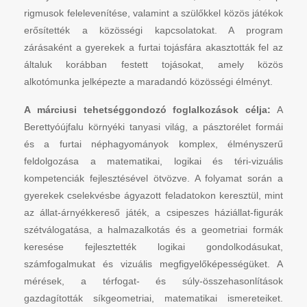
rigmusok felelevenítése, valamint a szülőkkel közös játékok
erősítették a közösségi kapcsolatokat. A program
zárásaként a gyerekek a furtai tojásfára akasztották fel az
általuk korábban festett tojásokat, amely közös
alkotómunka jelképezte a maradandó közösségi élményt.
A márciusi tehetséggondozó foglalkozások célja:
A
Berettyóújfalu környéki tanyasi világ, a pásztorélet formái
és a furtai néphagyományok komplex, élményszerű
feldolgozása a matematikai, logikai és téri-vizuális
kompetenciák fejlesztésével ötvözve. A folyamat során a
gyerekek cselekvésbe ágyazott feladatokon keresztül, mint
az állat-árnyékkereső játék, a csipeszes háziállat-figurák
szétválogatása, a halmazalkotás és a geometriai formák
keresése fejlesztették logikai gondolkodásukat,
számfogalmukat és vizuális megfigyelőképességüket. A
mérések, a térfogat- és súly-összehasonlítások
gazdagították síkgeometriai, matematikai ismereteiket.