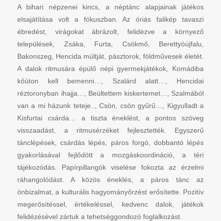
A bihari népzenei kincs, a néptánc alapjainak játékos
elsajátítása volt a fókuszban. Az óriás falikép tavaszi
ébredést, virágokat ábrázolt, felidézve a környező
települések, Zsáka, Furta, Csökmő, Berettyóújfalu,
Bakonszeg, Hencida múltját, pásztorok, földművesek életét.
A dalok ritmusára épülő népi gyermekjátékok, Komádiba
kőúton kell bemenni…, Szalárd alatt…, Hencidai
réztoronyban ihajja…, Beültettem kiskertemet…, Szalmából
van a mi házunk teteje.., Csön, csön gyűrű…, Kigyulladt a
Kisfurtai csárda… a tiszta éneklést, a pontos szöveg
visszaadást, a ritmusérzéket fejlesztették. Egyszerű
tánclépések, csárdás lépés, páros forgó, dobbantó lépés
gyakorlásával fejlődött a mozgáskoordináció, a téri
tájékozódás. Papírpillangók viselése fokozta az érzelmi
ráhangolódást. A közös éneklés, a páros tánc az
önbizalmat, a kulturális hagyományőrzést erősítette. Pozitív
megerősítéssel, értékeléssel, kedvenc dalok, játékok
felidézésével zártuk a tehetséggondozó foglalkozást.