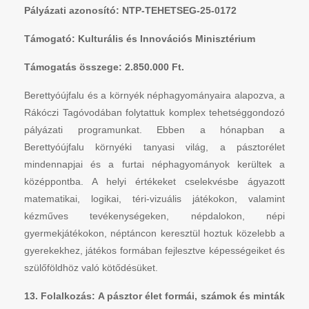
Pályázati azonosító: NTP-TEHETSEG-25-0172
Támogató: Kulturális és Innovációs Minisztérium
Támogatás összege: 2.850.000 Ft.
Berettyóújfalu és a környék néphagyományaira alapozva, a
Rákóczi Tagóvodában folytattuk komplex tehetséggondozó
pályázati programunkat. Ebben a hónapban a
Berettyóújfalu környéki tanyasi világ, a pásztorélet
mindennapjai és a furtai néphagyományok kerültek a
középpontba. A helyi értékeket cselekvésbe ágyazott
matematikai, logikai, téri-vizuális játékokon, valamint
kézműves tevékenységeken, népdalokon, népi
gyermekjátékokon, néptáncon keresztül hoztuk közelebb a
gyerekekhez, játékos formában fejlesztve képességeiket és
szülőföldhöz való kötődésüket.
13. Folalkozás: A pásztor élet formái, számok és minták