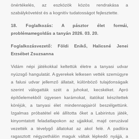
önértékelés, az eszközök közös rendrakása a
szabálykövetést és a kognitív tudatosságot fejlesztette.
18. Foglalkozás: A pásztor élet formái,
problémamegoldás a tanyán 2026. 03. 20.
Foglalkozásvezető: Földi Enikő, Halicsné Jenei
Erzsébet Zsuzsanna
Vidám népi játékokkal keltettük életre a tanyasi udvar
nyüzsgő hangulatát. A gyerekek lelkesen vették szemügyre
a falusi udvar jellemző állatait, különböző tulajdonságaik
szerint válogatták szét a juhokat, kecskéket. Apró
építőelemekből ügyesen karámokat, itatókat készítettek
köréjük, a tanyasi élet mindennapjairól beszélgettünk.
Izgalmas próbatétel elé állította őket a Labirintus játék,
kinyomtatott feladatlapokon az ujjaikkal, majd ceruzával
vezették a tévelygő állatokat az akol felé. A padlóra
ragasztott négyzethálón maguk váltak lépkedő nyájjá, a