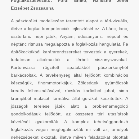
Foglalkozásvezető: Földi Enikő, Halicsné Jenei
Erzsébet Zsuzsanna
A pásztorélet modellezése teremtett alapot a téri-vizuális,
illetve a logikai kompetenciák fejlesztéséhez. A Lánc, lánc,
eszterlánc népi játék, Anyám, édesanyám.. népdal és
néptánc ritmusa megalapozta a foglalkozás hangulatát. Fa
építőkockákból karámrendszereket terveztek a gyerekek,
tudatosan alkalmazták a térbeli viszonyszavakat.
Kartonvázra rögzített spatulákból pásztorkunyhót
barkácsoltak. A tevékenység által fejlődött kombinációs
készségük, finommotorikájuk. Zöldségek, gyümölcsök
kreatív felhasználásával, rücskös karfiolból juhot, sima
krumpliból malacot formálva állatfigurákat készítettek. A
jószágok terelése játék alatt a problémamegoldó
gondolkodásuk fejlődött, az összetett téri utasítások
követését gyakorolták. A komplex tehetséggondozó
foglalkozás végén megfogalmazták mi volt az, amelyek
nehézségeket okoztak, illetve milyen feladatokat oldottak