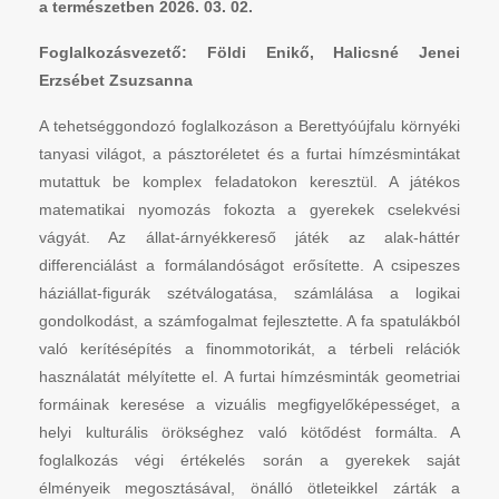
a természetben 2026. 03. 02.
Foglalkozásvezető: Földi Enikő, Halicsné Jenei
Erzsébet Zsuzsanna
A tehetséggondozó foglalkozáson a Berettyóújfalu környéki
tanyasi világot, a pásztoréletet és a furtai hímzésmintákat
mutattuk be komplex feladatokon keresztül. A játékos
matematikai nyomozás fokozta a gyerekek cselekvési
vágyát. Az állat-árnyékkereső játék az alak-háttér
differenciálást a formálandóságot erősítette. A csipeszes
háziállat-figurák szétválogatása, számlálása a logikai
gondolkodást, a számfogalmat fejlesztette. A fa spatulákból
való kerítésépítés a finommotorikát, a térbeli relációk
használatát mélyítette el. A furtai hímzésminták geometriai
formáinak keresése a vizuális megfigyelőképességet, a
helyi kulturális örökséghez való kötődést formálta. A
foglalkozás végi értékelés során a gyerekek saját
élményeik megosztásával, önálló ötleteikkel zárták a