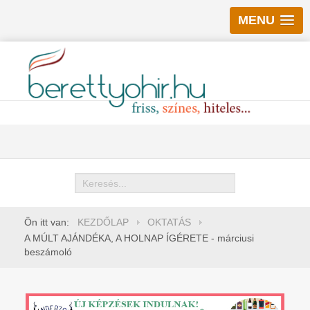
MENU
Keresés
Ön itt van:
KEZDŐLAP
OKTATÁS
A MÚLT AJÁNDÉKA, A HOLNAP ÍGÉRETE - márciusi
beszámoló