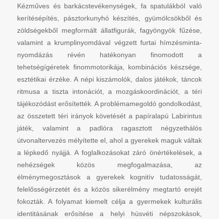
Kézműves és barkácstevékenységek, fa spatulákból való
kerítésépítés, pásztorkunyhó készítés, gyümölcsökből és
zöldségekből megformált állatfigurák, fagyöngyök fűzése,
valamint a krumplinyomdával végzett furtai hímzésminta-
nyomdázás révén hatékonyan finomodott a
tehetségígéretek finommotorikája, kombinációs készsége,
esztétikai érzéke. A népi kiszámolók, dalos játékok, táncok
ritmusa a tiszta intonációt, a mozgáskoordinációt, a téri
tájékozódást erősítették. A problémamegoldó gondolkodást,
az összetett téri irányok követését a papíralapú Labirintus
játék, valamint a padlóra ragasztott négyzethálós
útvonaltervezés mélyítette el, ahol a gyerekek maguk váltak
a lépkedő nyájjá. A foglalkozásokat záró önértékelések, a
nehézségek közös megfogalmazása, az
élménymegosztások a gyerekek kognitív tudatosságát,
felelősségérzetét és a közös sikerélmény megtartó erejét
fokozták. A folyamat kiemelt célja a gyermekek kulturális
identitásának erősítése a helyi húsvéti népszokások,