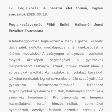
17. Foglalkozás: A pásztor élet formái, logikai
sorozatok 2026. 03. 18.
Foglalkozásvezető: Földi Enikő, Halicsné Jenei
Erzsébet Zsuzsanna
A tehetséggondozó foglalkozást a Megy a gőzös.. kezdetű
dalos játék indította, megalapozva a téri tájékozódást, a
játékos motivációt. A szőnyegen elhelyezett nyomtatott
tanyasi állatképek segítségével a gyermekek
meghatározott szabályok, színek, formák szerint ritmikus
sorozatokat alkottak. Az asztaloknál nyulakat, kacsákat,
tyúkokat rendeztek logikai sorrendbe önálló szabályalkotást
gyakorolva. Száraztészta-formákból, különböző
fagyöngyökből nyakláncokat fűztek, hatékonyan finomítva a
szem-kéz koordinációt. Krumplinyomda és tempera
használatával furtai hímzésmintákat, sormintákat
nyomdáztak, amellyel fejlődött esztétikai érzékük. Az