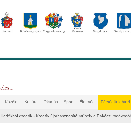
Közélet
Kultúra
Oktatás
Sport
Életmód
Térségünk hírei
ulladékból csodák - Kreatív újrahasznosító műhely a Rákóczi tagóvodá