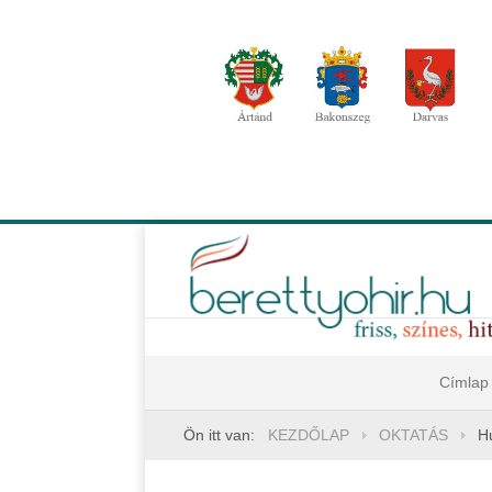
Címlap
Ön itt van:
KEZDŐLAP
OKTATÁS
H