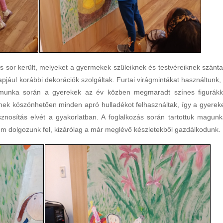
s sor került, melyeket a gyermekek szüleiknek és testvéreiknek szánta
jául korábbi dekorációk szolgáltak. Furtai virágmintákat használtunk, 
ló munka során a gyerekek az év közben megmaradt színes figurákk
ésnek köszönhetően minden apró hulladékot felhasználtak, így a gyerek
znosítás elvét a gyakorlatban. A foglalkozás során tartottuk magunk
m dolgozunk fel, kizárólag a már meglévő készletekből gazdálkodunk.