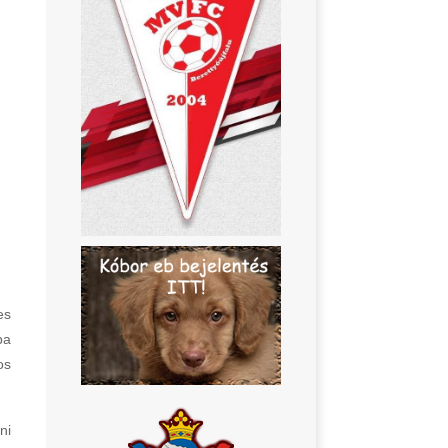
es
ba
os
ni