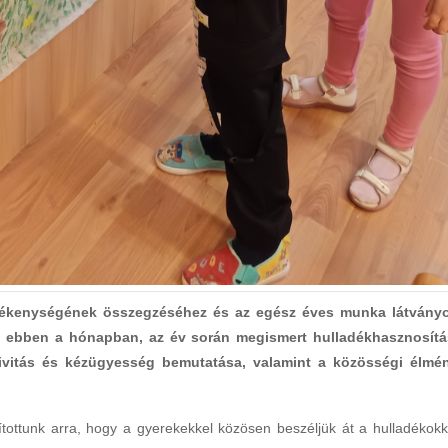
vékenységének összegzéséhez és az egész éves munka látvány
lja ebben a hónapban, az év során megismert hulladékhasznosítá
ativitás és kézügyesség bemutatása, valamint a közösségi élmé
ítottunk arra, hogy a gyerekekkel közösen beszéljük át a hulladékokk