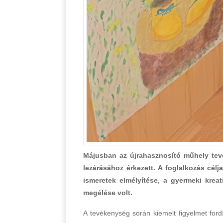
Májusban az újrahasznosító műhely te
lezárásához érkezett. A foglalkozás cé
ismeretek elmélyítése, a gyermeki kre
megélése volt.
A tevékenység során kiemelt figyelmet ford