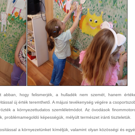
et abban, hogy felismerjék, a hulladék nem szemét, hanem érték
vitással új érték teremthető. A májusi tevékenység végére a csoportszo
krözték a környezettudatos szemléletmódot. Az óvodások finommotor
uk, problémamegoldó képességük, mélyült természet iránti tiszteletük.
nosítással a környezetünket kíméljük, valamint olyan közösségi és egyé