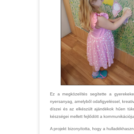
Ez a megközelítés segítette a gyerekek
nyersanyag, amelyből odafigyeléssel, kreati
díszei és az elkészült ajándékok hűen tü
készségei mellett fejlődött a kommunikációj
A projekt bizonyította, hogy a hulladékhasz