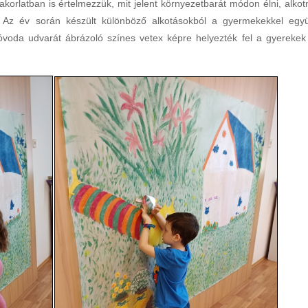
korlatban is értelmezzük, mit jelent környezetbarát módon élni, alkotn
t. Az év során készült különböző alkotásokból a gyermekekkel együ
 óvoda udvarát ábrázoló színes vetex képre helyezték fel a gyerekek