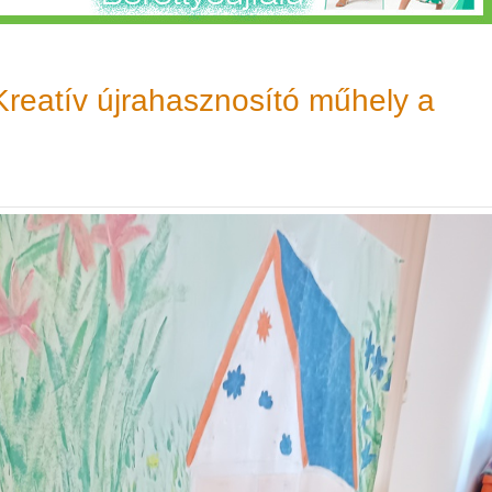
Kreatív újrahasznosító műhely a