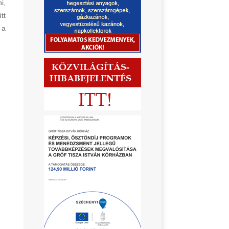
i,
tt
 a