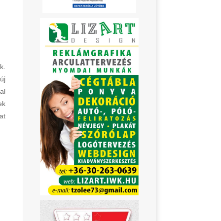
k.
új
al
ek
at