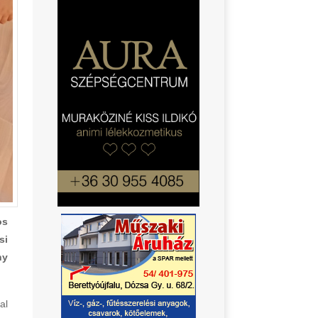
os
si
ny
al