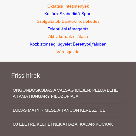
Oktatási Intézmények
Kultúra-Szabadidő-Sport
Szolgáltatók-Bankok-Közlekedés
Települési támogatás
Aktív korúak ellátása
Közbiztonsági ügyelet Berettyóújfaluban
Városgazda
Friss hírek
ÖNGONDOSKODÁS A VÁLSÁG IDEJÉN: PÉLDA LEHET
A TAMA HUNGARY FILOZÓFIÁJA
LÚDAS MATYI - MESE A TÁNCON KERESZTÜL
ÚJ ÉLETRE KELHETNEK A HAZAI KÁDÁR-KOCKÁK