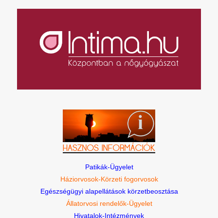
Patikák-Ügyelet
Háziorvosok-Körzeti fogorvosok
Egészségügyi alapellátások körzetbeosztása
Állatorvosi rendelők-Ügyelet
Hivatalok-Intézmények