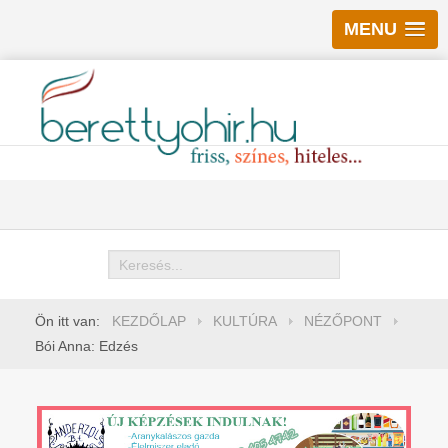
MENU
Keresés
Ön itt van:
KEZDŐLAP
KULTÚRA
NÉZŐPONT
Bói Anna: Edzés