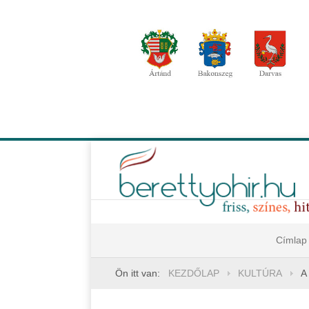
Címlap
Ön itt van:
KEZDŐLAP
KULTÚRA
A