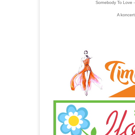
Somebody To Love 
A koncert