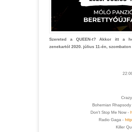
Szereted a QUEEN-t? Akkor itt a h
zenekartól 2020. július 11-én, szombaton 
22:0
Crazy
Bohemian Rhapsody
Don't Stop Me Now -
Radio Gaga -
htt
Killer Q