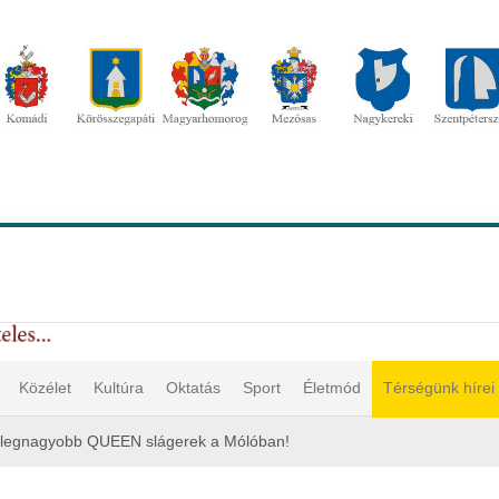
Közélet
Kultúra
Oktatás
Sport
Életmód
Térségünk hírei
 legnagyobb QUEEN slágerek a Mólóban!