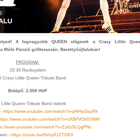
elyed! A legnagyobb QUEEN slágerek a Crazy Little Que
a Móló Panzió grillteraszán, Berettyóújfaluban!
PROGRAM:
20:30 Rocksystem
0 Crazy Little Queen Tribute Band
Belépő: 2.500 HUF
 Little Queen Tribute Band videók:
 -
https://www.youtube.com/watch?v=pNHyl2iqxRk
https://www.youtube.com/watch?v=zXBPVOb5YMM
ps://www.youtube.com/watch?v=Zu0zSLQgPNs
ueen -
https://youtu.be/NVxp91ZTGE4