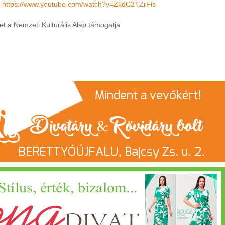
-
https://www.youtube.com/watch?v=ZkdC2TZrFis
et a Nemzeti Kulturális Alap támogatja