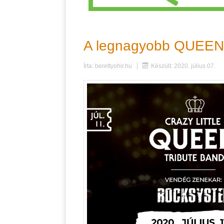
A legnagyobb QUEEN 
Írta:
berettyohir.hu
Készült: 2020. július 07.