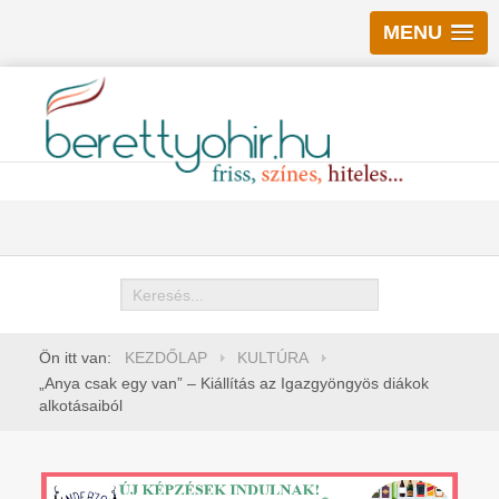
MENU
Keresés
Ön itt van:
KEZDŐLAP
KULTÚRA
„Anya csak egy van” – Kiállítás az Igazgyöngyös diákok
alkotásaiból