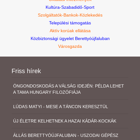
Kultúra-Szabadidő-Sport
Szolgáltatók-Bankok-Közlekedés
Települési támogatás
Aktív korúak ellátása
Közbiztonsági ügyelet Berettyóújfaluban
Városgazda
Friss hírek
ÖNGONDOSKODÁS A VÁLSÁG IDEJÉN: PÉLDA LEHET
A TAMA HUNGARY FILOZÓFIÁJA
LÚDAS MATYI - MESE A TÁNCON KERESZTÜL
ÚJ ÉLETRE KELHETNEK A HAZAI KÁDÁR-KOCKÁK
ÁLLÁS BERETTYÓÚJFALUBAN - USZODAI GÉPÉSZ