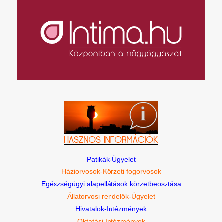
Patikák-Ügyelet
Háziorvosok-Körzeti fogorvosok
Egészségügyi alapellátások körzetbeosztása
Állatorvosi rendelők-Ügyelet
Hivatalok-Intézmények
Oktatási Intézmények