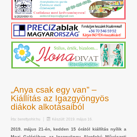
„Anya csak egy van” –
Kiállítás az Igazgyöngyös
diákok alkotásaiból
Írta:
berettyohir.hu
Készült: 2019. május 16.
2019. május 21-én, kedden 15 órától kiállítás nyílik a
Mozi Galériában az Igazgyöngy Alapfokú Művészeti