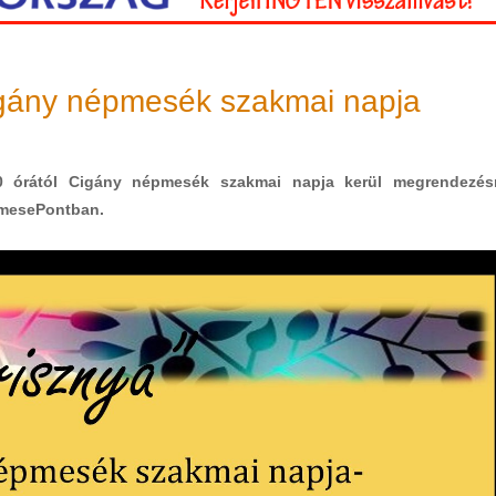
igány népmesék szakmai napja
30 órától Cigány népmesék szakmai napja kerül megrendezés
pmesePontban.