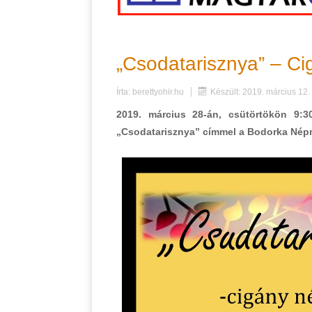
„Csodatarisznya” – C
Írta:
berettyohir.hu
Készült: 2019. március 12.
2019. március 28-án, csütörtökön 9:
„Csodatarisznya” címmel a Bodorka Né