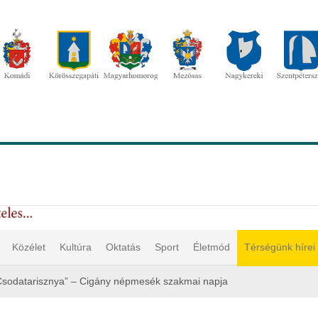
Közélet
Kultúra
Oktatás
Sport
Életmód
Térségünk hírei
Csodatarisznya” – Cigány népmesék szakmai napja