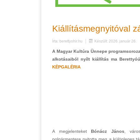
Kiállításmegnyitóval 
Írta:
berettyohir.hu
Készült: 2026. január 26.
A Magyar Kultúra Ünnepe programsoroza
alkotásaiból nyílt kiállítás ma Beretty
KÉPGALÉRIA
A megjelenteket
Bónácz János
, váro
polgármestere nyitotta meg a különleges tá