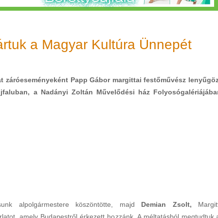
zártuk a Magyar Kultúra Ünnepét
t záróeseményeként Papp Gábor margittai festőművész lenyűgö
óújfaluban, a Nadányi Zoltán Művelődési ház Folyosógalériájába
sunk alpolgármestere köszöntötte, majd
Demian Zsolt,
Margit
rlatot, amely Budapestről érkezett hozzánk. A méltatásból megtudtuk,