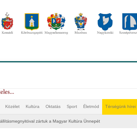
Közélet
Kultúra
Oktatás
Sport
Életmód
Térségünk hírei
iállításmegnyitóval zártuk a Magyar Kultúra Ünnepét