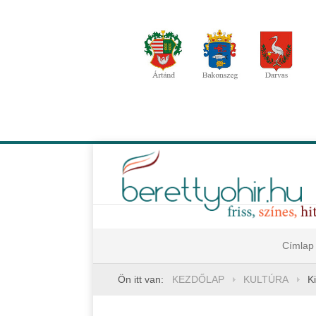
Címlap
Ön itt van:
KEZDŐLAP
KULTÚRA
K