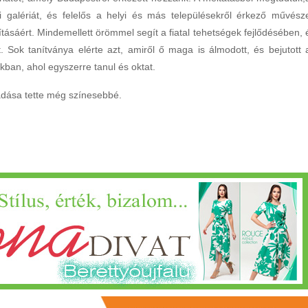
ti galériát, és felelős a helyi és más településekről érkező művész
tásáért. Mindemellett örömmel segít a fiatal tehetségek fejlődésében, 
et. Sok tanítványa elérte azt, amiről ő maga is álmodott, és bejutott 
ban, ahol egyszerre tanul és oktat.
dása tette még színesebbé.