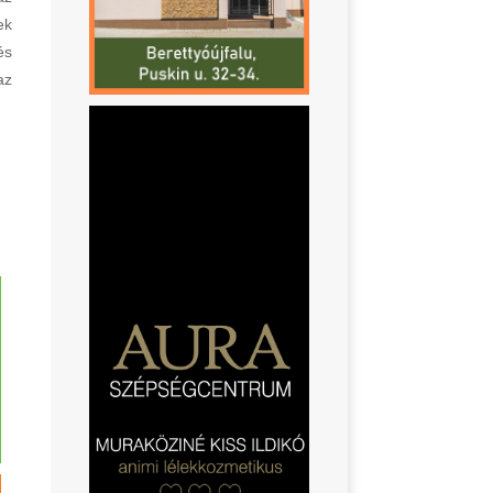
ek
és
az