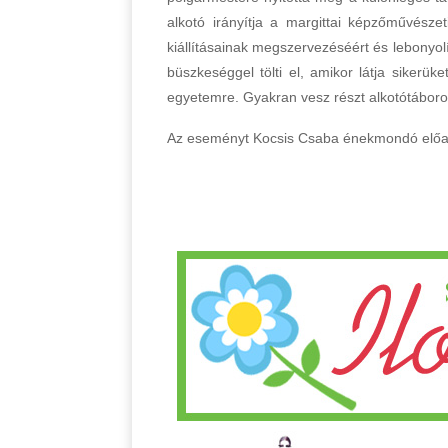
alkotó irányítja a margittai képzőművésze
kiállításainak megszervezéséért és lebonyolí
büszkeséggel tölti el, amikor látja sikerük
egyetemre. Gyakran vesz részt alkotótáborok
Az eseményt Kocsis Csaba énekmondó előa