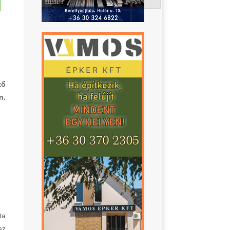
ző
n.
ta
az