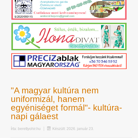
"A magyar kultúra nem
uniformizál, hanem
egyéniséget formál"- kultúra-
napi gálaest
Írta:
berettyohir.hu
Készült: 2026. január 23.