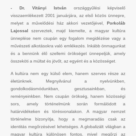
- Dr. Vitányi István
országgyűlési képviselő
visszaemlékezett 2001 januárjára, az első közös ünnepre,
melyet a művelődési ház akkori vezetőjével,
Porkoláb
Lajossal
szerveztek, majd kiemelte, a magyar kultúra
ünneplése nem csupán egy fogalom megidézése vagy a
művészeti alkotásokra való emlékezés. Inkább önmagunkat
és a bennünk élő szellemi örökséget ünnepeljük, amely
összeköti a múltat és jövőt, az egyént és a közösséget.
A kultúra nem egy külső elem, hanem szerves része az
életünknek. Megnyilvánul a nyelvünkben,
gondolkodásmódunkban, gesztusainkban, és
reményeinkben. Nem csupán örökség, hanem közösségi
sors, amely történelmünk során formálódott a
határvidékeken és törésvonalakon. A magyar nemzet
történelme bizonyítja, hogy a megmaradás csak az
identitás megőrzésével lehetséges. A globalizált világban a
magyar kultúra különösen fontos, mivel megőrzi az