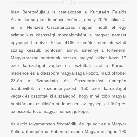
Idén Berettyóújfalu is csatlakozott a Kultúráért Felelős
Államtitkárság kezdeményezéséhez, amely 2025. július 4-
én a Nemzeti Összetartozás napján indult el egy
szimbolikus közösségi mozgalomként a magyar nemzet
egységét hirdetve. Ekkor 4166 kilométer nemzeti színű
szalag készült, pontosan annyi, amennyi a történelmi
Magyarország határának hossza, melyből akkor közel 17
ezer karszalagot vágtak és osztottak szét a Kárpát-
medence és a diaszpóra magyarsága között, majd október
23-án a Szabadság és Összetartozást ünnepén
továbbvitték a kezdeményezést. 150 ezer karszalagot
vágtak és osztottak ki a szalagból, hogy minél több magyar
honfitársunk csuklóján ott lehessen az egység, a hűség és
az összetartozó magyar nemzet jelképe.
Az akció folyamatosan folytatódik, és így volt ez a Magyar
Kultúra ünnepén is. Ebben az évben Magyarországon 190