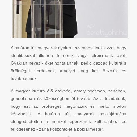
A határon túli magyarok gyakran szembesülnek azzal, hogy
identitásukat illetően félreértik vagy félreismerik őket.
Gyakran nevezik őket hontalannak, pedig gazdag kulturális
örökséget hordoznak, amelyet meg kell őrizniük és
továbbadniuk.
A magyar kultúra élő örökség, amely nyelvben, zenében,
gondolatban és közösségben él tovább. Az a feladatunk,
hogy ezt az örökséget megőrizzük és méltó módon
képviseljük. A határon túli magyarok hozzájárulása
elengedhetetlen a nemzet egészének kultúrájához és
fejlődéséhez - zárta köszöntőjét a polgármester.