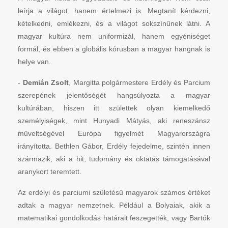
leírja a világot, hanem értelmezi is. Megtanít kérdezni,
kételkedni, emlékezni, és a világot sokszínűnek látni. A
magyar kultúra nem uniformizál, hanem egyéniséget
formál, és ebben a globális kórusban a magyar hangnak is
helye van.
-
Demián Zsolt
,
Margitta polgármestere Erdély és Parcium
szerepének jelentőségét hangsúlyozta a magyar
kultúrában, hiszen itt születtek olyan kiemelkedő
személyiségek, mint Hunyadi Mátyás, aki reneszánsz
műveltségével Európa figyelmét Magyarországra
irányította. Bethlen Gábor, Erdély fejedelme, szintén innen
származik, aki a hit, tudomány és oktatás támogatásával
aranykort teremtett.
Az erdélyi és parciumi születésű magyarok számos értéket
adtak a magyar nemzetnek. Például a Bolyaiak, akik a
matematikai gondolkodás határait feszegették, vagy Bartók