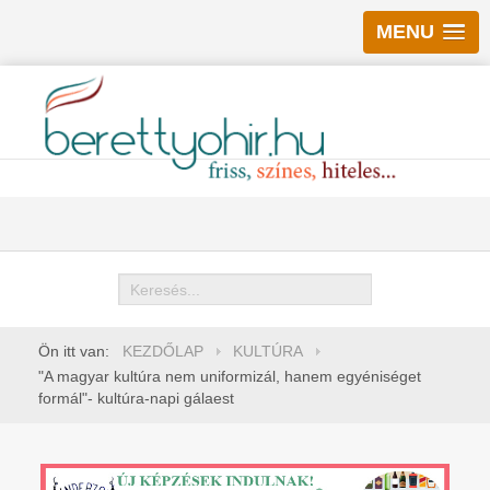
MENU
Keresés
Ön itt van:
KEZDŐLAP
KULTÚRA
"A magyar kultúra nem uniformizál, hanem egyéniséget
formál"- kultúra-napi gálaest