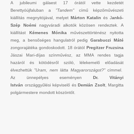
A jubileumi gálaest 17 órától vette kezdetét
Berettyóújfaluban a
"Tandem"
című képzőművészeti
kiállítás megnyitójával, melyet
Márton Katalin
és J
ankó-
Szép Noémi
nagyváradi alkotók közösen rendeztek. A
kiállítást
Kémenes Mónika
művészettörténész nyitotta
meg, a bensőséges hangulatról pedig
Garabuczi Máté
zongorajátéka gondoskodott. 18 órától
Pregitzer Fruzsina
Jászai Mari-díjas színművész, az MMA rendes tagja
hazáról és kötödésről szóló, lélekemelő előadását
élvezhettük
"Uram, nem látta Magyarországot?"
címmel.
Az ünnepélyes eseményen
Dr. Vitányi
István
országgyűlési képviselő és
Demián Zsolt
,
Margitta
polgármestere mondott köszöntőt.