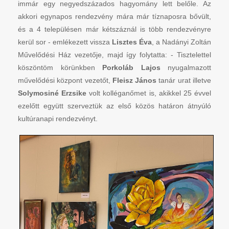
immár egy negyedszázados hagyomány lett belőle. Az
akkori egynapos rendezvény mára már tíznaposra bővült,
és a 4 településen már kétszáznál is több rendezvényre
kerül sor - emlékezett vissza
Lisztes Éva
, a Nadányi Zoltán
Művelődési Ház vezetője, majd így folytatta: - Tisztelettel
köszöntöm körünkben
Porkoláb Lajos
nyugalmazott
művelődési központ vezetőt,
Fleisz János
tanár urat illetve
Solymosiné Erzsike
volt kolléganőmet is, akikkel 25 évvel
ezelőtt együtt szerveztük az első közös határon átnyúló
kultúranapi rendezvényt.