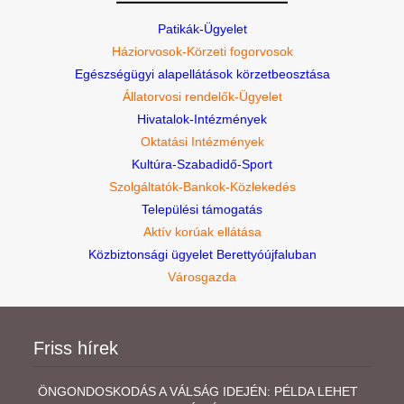
Patikák-Ügyelet
Háziorvosok-Körzeti fogorvosok
Egészségügyi alapellátások körzetbeosztása
Állatorvosi rendelők-Ügyelet
Hivatalok-Intézmények
Oktatási Intézmények
Kultúra-Szabadidő-Sport
Szolgáltatók-Bankok-Közlekedés
Települési támogatás
Aktív korúak ellátása
Közbiztonsági ügyelet Berettyóújfaluban
Városgazda
Friss hírek
ÖNGONDOSKODÁS A VÁLSÁG IDEJÉN: PÉLDA LEHET