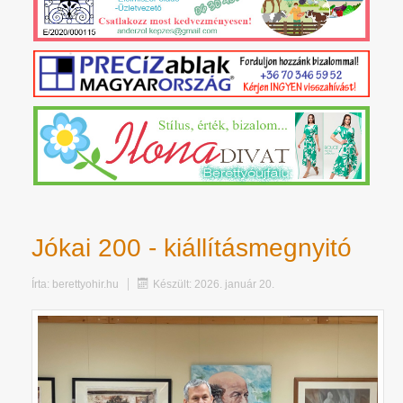
Jókai 200 - kiállításmegnyitó
Írta:
berettyohir.hu
Készült: 2026. január 20.