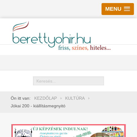
MENU
Keresés
Ön itt van:
KEZDŐLAP
KULTÚRA
Jókai 200 - kiállításmegnyitó