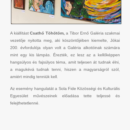
A kiállítást
Csathó Töhötöm,
a Tibor Ernő Galéria szakmai
vezetője nyitotta meg, aki köszöntőjében kiemelte, Jókai
200. évfordulója olyan volt a Galéria alkotóinak számára
mint egy kis lámpás. Érezték, ez lesz az a kellőképpen
hangsúlyos és fajsúlyos téma, amit teljesen át tudnak élni,
a magukévá tudnak tenni, hiszen a magyarságról szól,
amiért mindig tenniük kell.
Az esemény hangulatát a Sola Fide Közösségi és Kulturális
Egyesület művészeinek előadása tette teljessé és
felejthetetlenné.