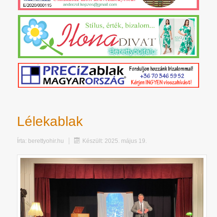
Lélekablak
Írta:
berettyohir.hu
Készült: 2025. május 19.