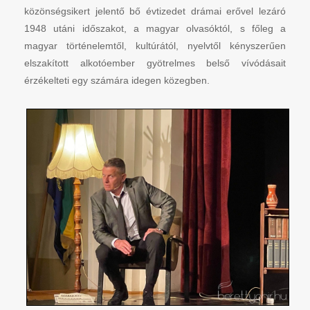
közönségsikert jelentő bő évtizedet drámai erővel lezáró
1948 utáni időszakot, a magyar olvasóktól, s főleg a
magyar történelemtől, kultúrától, nyelvtől kényszerűen
elszakított alkotóember gyötrelmes belső vívódásait
érzékelteti egy számára idegen közegben.