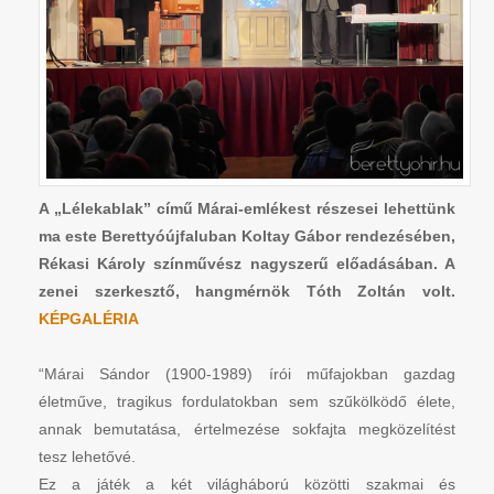
A „Lélekablak” című Márai-emlékest részesei lehettünk
ma este Berettyóújfaluban Koltay Gábor rendezésében,
Rékasi Károly színművész nagyszerű előadásában. A
zenei szerkesztő, hangmérnök Tóth Zoltán volt.
KÉPGALÉRIA
“Márai Sándor (1900-1989) írói műfajokban gazdag
életműve, tragikus fordulatokban sem szűkölködő élete,
annak bemutatása, értelmezése sokfajta megközelítést
tesz lehetővé.
Ez a játék a két világháború közötti szakmai és