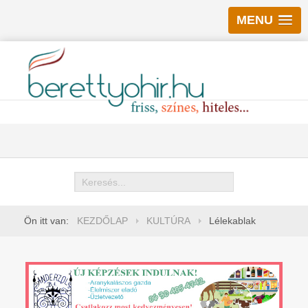
MENU
Keresés
Ön itt van:
KEZDŐLAP
KULTÚRA
Lélekablak