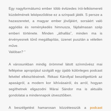
Egy nagyformátumú ember több évtizedes írói-lelkiismereti
küzdelmének leképeződése ez a színpadi játék. S persze a
hazaszeretet, a magyar ember jövőjéért, sorsáért való
aggódás és reménykedés himnusza, fájdalmasan szép
emberi története. Minden „áthallás”, minden ma is
érvényesnek tűnő megállapítás, üzenet pusztán a véletlen
műve.
Valóban? “
A városunkban mindig örömmel látott színművész mai
fellépése apropójául szolgált egy újabb különleges podcast
felvétel elkészítésének. Rékasi Károllyal beszélgettünk az
apaságról, a modern kor kihívásairól, és arról, hogyan
segíthetnek eligazodni Márai Sándor ma is aktuális
gondolatai a mindennapok útvesztőiben.
A beszélgetést hamarosan közzétesszük a
podcast