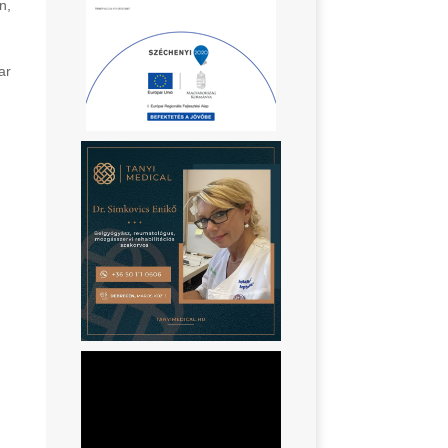
n,
ar