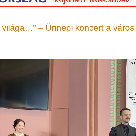
 világa…” – Ünnepi koncert a város