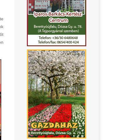
te
ok
őt
en