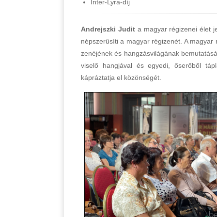
Inter-Lyra-díj
Andrejszki Judit
a magyar régizenei élet je
népszerűsíti a magyar régizenét. A magyar ré
zenéjének és hangzásvilágának bemutatására,
viselő hangjával és egyedi, őserőből tá
kápráztatja el közönségét.