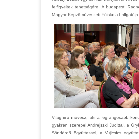
felfigyeltek tehetségére. A budapesti Radn
Magyar Képzőművészeti Főiskola hallgatója v
Világhírű művész, aki a legrangosabb konc
gyakran szerepel Andrejszki Judittal, a Gryl
Söndörgő Együttessel, a Vujicsics együt