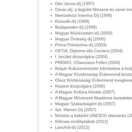
Déri János-díj (1997)
Oscar-díj, a legjobb filmzene és zenei m
Nemzetközi Interlíra Díj (1998)
Kossuth-díj (1999)
Budapestért díj (1999)
Magyar Művészetért díj (2000)
Magyar Örökség díj (2000)
Prima Primissima díj (2003)
ISFOA, Diploma alla Carriera (2004)
I. kerület díszpolgára (2004)
PREMIO, Chianciano Fellini (2004)
Bolgár Kultuszminiszter kitüntetése a bol
A Magyar Köztársasági Érdemrend közép
Olasz Köztársasági Érdemrend lovagkere
Kispest díszpolgára (2006)
A Magyar Kultúra Követe (2007)
A Magyar Művészeti Akadémia tiszteletbel
Magyar Szabadságért díj (2007)
Szt. Márton Díj (2007)
Művész a békéért UNESCO elismerés (2
Kölcsey-emlékplakett (2012)
Lánchíd-díj (2012)