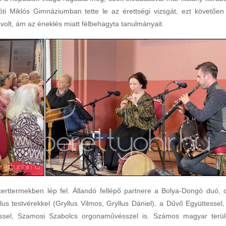
óti Miklós Gimnáziumban tette le az érettségi vizsgát, ezt követően
olt, ám az éneklés miatt félbehagyta tanulmányait.
erttermekben lép fel. Állandó fellépő partnere a Bolya-Dongó duó, 
lus testvérekkel (Gryllus Vilmos, Gryllus Dániel), a Dűvő Együttessel,
tessel, Szamosi Szabolcs orgonaművésszel is. Számos magyar terül