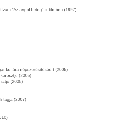
otívum "Az angol beteg" c. filmben (1997)
gár kultúra népszerűsítéséért (2005)
keresztje (2005)
sztje (2005)
i tagja (2007)
010)