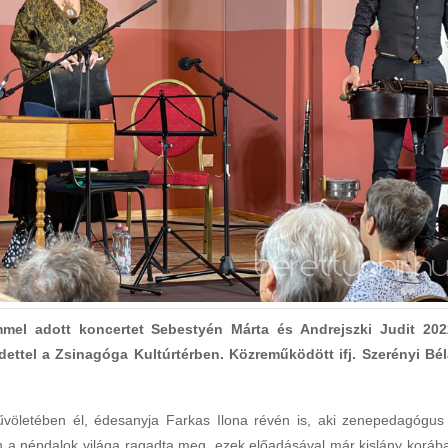
mel adott koncertet Sebestyén Márta és Andrejszki Judit 202
dettel a Zsinagóga Kultúrtérben. Közreműködött ifj. Szerényi Bél
völetében él, édesanyja Farkas Ilona révén is, aki zenepedagógus
n a népdalok világa ragadta meg, ezek előadásával már kislány koráb