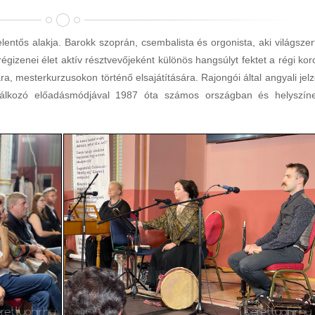
lentős alakja. Barokk szoprán, csembalista és orgonista, aki világszer
gizenei élet aktív résztvevőjeként különös hangsúlyt fektet a régi kor
 mesterkurzusokon történő elsajátítására. Rajongói által angyali jelz
plálkozó előadásmódjával 1987 óta számos országban és helyszín