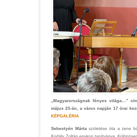
„Magyarországnak fényes világa…” cím
május 23-án, a város napján 17 órai kez
KÉPGALÉRIA
Sebestyén Márta
születése óta a zene bű
Kodály Zoltán egykori tanítványa. Különöse