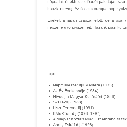
népdalait énekli, de előadói palettáján szer
baszk, norvég. Az összes európai nép nyelv
Énekelt a japán császár előtt, de a spany
népzene gyöngyszemeit. Hazánk igazi kultur
Díjai:
Népművészet Ifjú Mestere (1975)
Az Év Énekesnője (1984)
Nívódíj a Magyar Kultúráért (1988)
SZOT-díj (1988)
Liszt Ferenc-díj (1991)
EMeRTon-díj (1993, 1997)
A Magyar Köztársasági Érdemrend tisztik
Arany Zsiráf díj (1996)