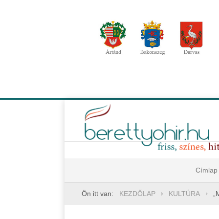
Címlap
Ön itt van:
KEZDŐLAP
KULTÚRA
„