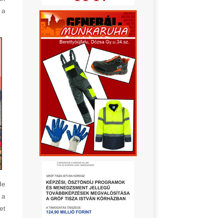
 a
de
 a
et