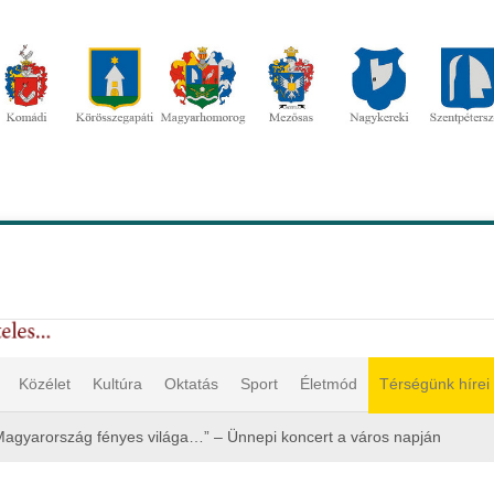
Közélet
Kultúra
Oktatás
Sport
Életmód
Térségünk hírei
Magyarország fényes világa…” – Ünnepi koncert a város napján