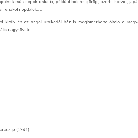
epelnek más népek dalai is, például bolgár, görög, szerb, horvát, japá
én énekel népdalokat.
ol király és az angol uralkodói ház is megismerhette általa a magy
ális nagykövete.
eresztje (1994)