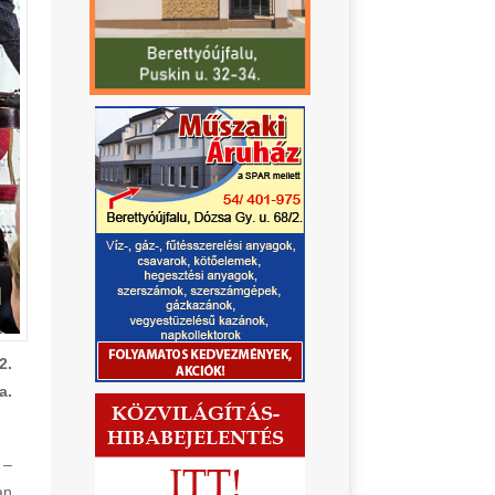
2.
a.
 –
an