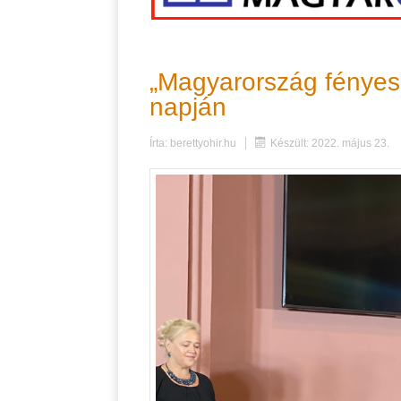
„Magyarország fényes
napján
Írta:
berettyohir.hu
Készült: 2022. május 23.