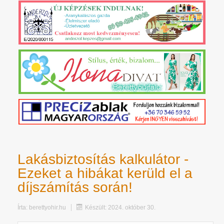
Lakásbiztosítás kalkulátor -
Ezeket a hibákat kerüld el a
díjszámítás során!
Írta:
berettyohir.hu
Készült: 2024. október 30.