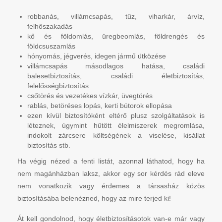
robbanás, villámcsapás, tűz, viharkár, árvíz,
felhőszakadás
kő és földomlás, üregbeomlás, földrengés és
földcsuszamlás
hónyomás, jégverés, idegen jármű ütközése
villámcsapás másodlagos hatása, családi
balesetbiztosítás, családi életbiztosítás,
felelősségbiztosítás
csőtörés és vezetékes vízkár, üvegtörés
rablás, betöréses lopás, kerti bútorok ellopása
ezen kívül biztosítóként eltérő plusz szolgáltatások is
léteznek, úgymint hűtött élelmiszerek megromlása,
indokolt zárcsere költségének a viselése, kisállat
biztosítás stb.
Ha végig nézed a fenti listát, azonnal láthatod, hogy ha
nem magánházban laksz, akkor egy sor kérdés rád eleve
nem vonatkozik vagy érdemes a társasház közös
biztosításába belenézned, hogy az mire terjed ki!
Át kell gondolnod, hogy életbiztosításotok van-e már vagy