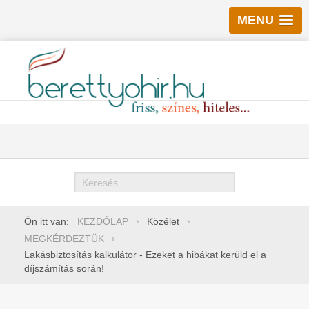
MENU
Keresés
Ön itt van:
KEZDŐLAP
Közélet
MEGKÉRDEZTÜK
Lakásbiztosítás kalkulátor - Ezeket a hibákat kerüld el a
díjszámítás során!