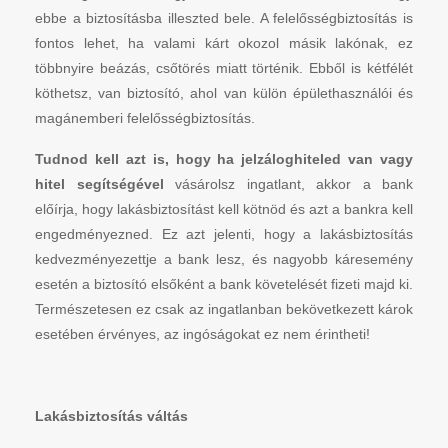
ebbe a biztosításba illeszted bele. A felelősségbiztosítás is
fontos lehet, ha valami kárt okozol másik lakónak, ez
többnyire beázás, csőtörés miatt történik. Ebből is kétfélét
köthetsz, van biztosító, ahol van külön épülethasználói és
magánemberi felelősségbiztosítás.
Tudnod kell azt is, hogy ha jelzáloghiteled van vagy
hitel segítségével
vásárolsz ingatlant, akkor a bank
előírja, hogy lakásbiztosítást kell kötnöd és azt a bankra kell
engedményezned. Ez azt jelenti, hogy a lakásbiztosítás
kedvezményezettje a bank lesz, és nagyobb káresemény
esetén a biztosító elsőként a bank követelését fizeti majd ki.
Természetesen ez csak az ingatlanban bekövetkezett károk
esetében érvényes, az ingóságokat ez nem érintheti!
Lakásbiztosítás váltás