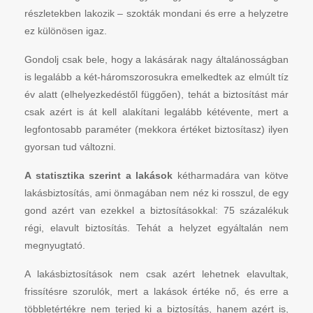
részletekben lakozik – szokták mondani és erre a helyzetre
ez különösen igaz.
Gondolj csak bele, hogy a lakásárak nagy általánosságban
is legalább a két-háromszorosukra emelkedtek az elmúlt tíz
év alatt (elhelyezkedéstől függően), tehát a biztosítást már
csak azért is át kell alakítani legalább kétévente, mert a
legfontosabb paraméter (mekkora értéket biztosítasz) ilyen
gyorsan tud változni.
A statisztika szerint a lakások
kétharmadára van kötve
lakásbiztosítás, ami önmagában nem néz ki rosszul, de egy
gond azért van ezekkel a biztosításokkal: 75 százalékuk
régi, elavult biztosítás. Tehát a helyzet egyáltalán nem
megnyugtató.
A lakásbiztosítások nem csak azért lehetnek elavultak,
frissítésre szorulók, mert a lakások értéke nő, és erre a
többletértékre nem terjed ki a biztosítás, hanem azért is,