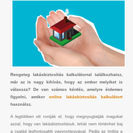
Rengeteg lakásbiztosítás kalkulátorral találkozhatsz,
már az is nagy kihívás, hogy az ember melyiket is
válassza? De van számos kérdés, amelyre érdemes
figyelni, amikor
online lakásbiztosítás kalkulátort
használsz.
A legtöbben ott rontják el, hogy megnyugtatják magukat
azzal, hogy van lakásbiztosításuk, tehát nem történhet baj
a család legfontosabb vagyontárgyával. Pedig az ördög a