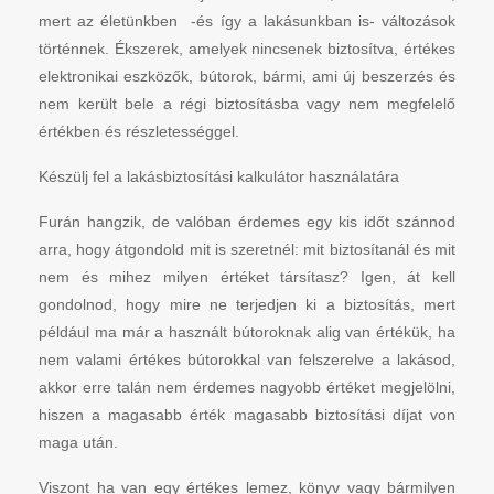
mert az életünkben -és így a lakásunkban is- változások
történnek. Ékszerek, amelyek nincsenek biztosítva, értékes
elektronikai eszközők, bútorok, bármi, ami új beszerzés és
nem került bele a régi biztosításba vagy nem megfelelő
értékben és részletességgel.
Készülj fel a lakásbiztosítási kalkulátor használatára
Furán hangzik, de valóban érdemes egy kis időt szánnod
arra, hogy átgondold mit is szeretnél: mit biztosítanál és mit
nem és mihez milyen értéket társítasz? Igen, át kell
gondolnod, hogy mire ne terjedjen ki a biztosítás, mert
például ma már a használt bútoroknak alig van értékük, ha
nem valami értékes bútorokkal van felszerelve a lakásod,
akkor erre talán nem érdemes nagyobb értéket megjelölni,
hiszen a magasabb érték magasabb biztosítási díjat von
maga után.
Viszont ha van egy értékes lemez, könyv vagy bármilyen