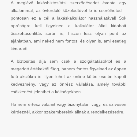
A meglévő lakásbiztosítási szerződésedet évente egy
alkalommal, az évforduló közeledtével le is cserélheted –
pontosan ez a cél a lakáskalkulátor használatával! Sok
apróságra kell figyelned a kalkulátor által kidobott
összehasonlítás során is, hiszen lesz olyan pont az
ajánlatban, ami neked nem fontos, és olyan is, ami esetleg
kimaradt.
A biztosítás díja sem csak a szolgáltatásoktól és a
megadott értékektől függ, hanem fontos figyelned az éppen
futó akciókra is. Ilyen lehet az online kötés esetén kapott
kedvezmény, vagy az önrész vállalása, amely további
csökkenést jelenthet a költségekben.
Ha nem értesz valamit vagy bizonytalan vagy, és szívesen
kérdeznél, akkor szakembereink állnak a rendelkezésedre.