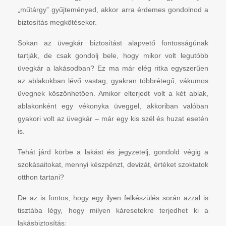
„műtárgy” gyűjteményed, akkor arra érdemes gondolnod a
biztosítás megkötésekor.
Sokan az üvegkár biztosítást alapvető fontosságúnak
tartják, de csak gondolj bele, hogy mikor volt legutóbb
üvegkár a lakásodban? Ez ma már elég ritka egyszerűen
az ablakokban lévő vastag, gyakran többrétegű, vákumos
üvegnek köszönhetően. Amikor elterjedt volt a két ablak,
ablakonként egy vékonyka üveggel, akkoriban valóban
gyakori volt az üvegkár – már egy kis szél és huzat esetén
is.
Tehát járd körbe a lakást és jegyzetelj, gondold végig a
szokásaitokat, mennyi készpénzt, devizát, értéket szoktatok
otthon tartani?
De az is fontos, hogy egy ilyen felkészülés során azzal is
tisztába légy, hogy milyen káresetekre terjedhet ki a
lakásbiztosítás: