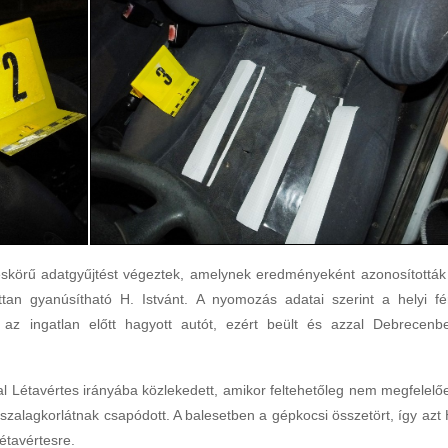
eskörű adatgyűjtést végeztek, amelynek eredményeként azonosították
an gyanúsítható H. Istvánt. A nyomozás adatai szerint a helyi fér
i az ingatlan előtt hagyott autót, ezért beült és azzal Debrecenb
al Létavértes irányába közlekedett, amikor feltehetőleg nem megfelelő
zalagkorlátnak csapódott. A balesetben a gépkocsi összetört, így azt 
étavértesre.