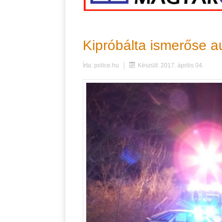
Kipróbálta ismerőse au
Írta:
police.hu
Készült: 2017. április 04.