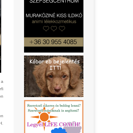
 a
fi
en
en
H.