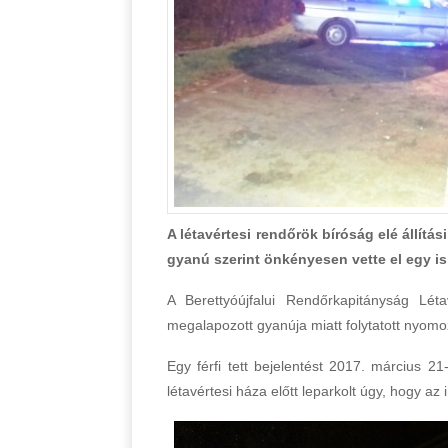
A létavértesi rendőrök bíróság elé állítás
gyanú szerint önkényesen vette el egy is
A Berettyóújfalui Rendőrkapitányság Lét
megalapozott gyanúja miatt folytatott nyomo
Egy férfi tett bejelentést 2017. március 2
létavértesi háza előtt leparkolt úgy, hogy az 