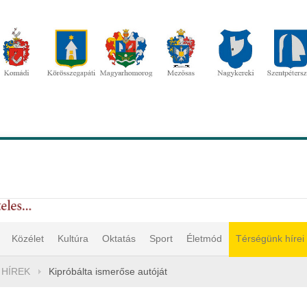
Közélet
Kultúra
Oktatás
Sport
Életmód
Térségünk hírei
 HÍREK
Kipróbálta ismerőse autóját