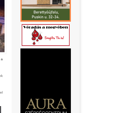
 a
ek
el