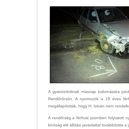
A gyanúsítottnak másnap tudomására jutott
Rendőrőrsön. A nyomozók a 19 éves férfit 
megállapították, hogy H. István nem rendelke
A rendőrség a férfival szemben folytatott n
bíróság elé állítási javaslattal továbbította 