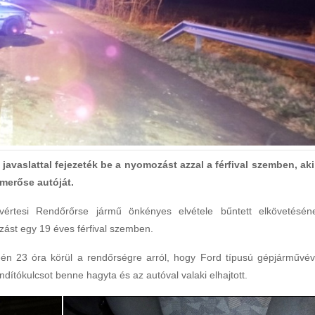
i javaslattal fejezeték be a nyomozást azzal a férfival szemben, aki
merőse autóját.
avértesi Rendőrőrse jármű önkényes elvétele bűntett elkövetésén
zást egy 19 éves férfival szemben.
1-én 23 óra körül a rendőrségre arról, hogy Ford típusú gépjárművév
indítókulcsot benne hagyta és az autóval valaki elhajtott.