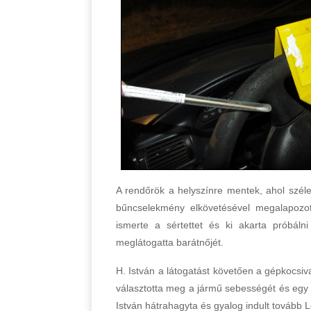
A rendőrök a helyszínre mentek, ahol szél
bűncselekmény elkövetésével megalapozott
ismerte a sértettet és ki akarta próbáln
meglátogatta barátnőjét.
H. István a látogatást követően a gépkocsiv
választotta meg a jármű sebességét és egy s
István hátrahagyta és gyalog indult tovább L