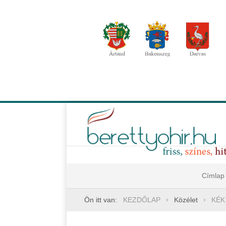
Címlap
Ön itt van:
KEZDŐLAP
Közélet
KÉK