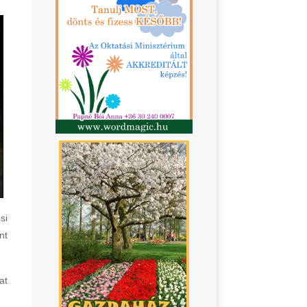
si
nt
at