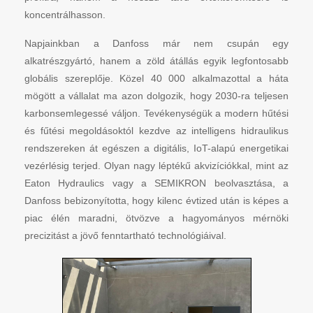
koncentrálhasson.
Napjainkban a Danfoss már nem csupán egy
alkatrészgyártó, hanem a zöld átállás egyik legfontosabb
globális szereplője. Közel 40 000 alkalmazottal a háta
mögött a vállalat ma azon dolgozik, hogy 2030-ra teljesen
karbonsemlegessé váljon. Tevékenységük a modern hűtési
és fűtési megoldásoktól kezdve az intelligens hidraulikus
rendszereken át egészen a digitális, IoT-alapú energetikai
vezérlésig terjed. Olyan nagy léptékű akvizíciókkal, mint az
Eaton Hydraulics vagy a SEMIKRON beolvasztása, a
Danfoss bebizonyította, hogy kilenc évtized után is képes a
piac élén maradni, ötvözve a hagyományos mérnöki
precizitást a jövő fenntartható technológiáival.