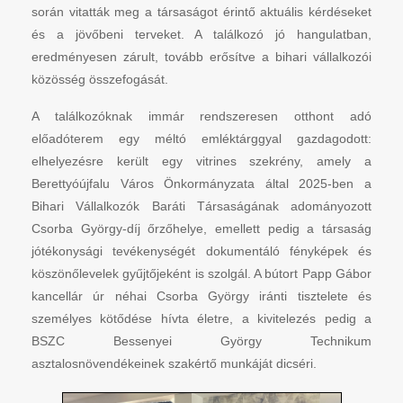
során vitatták meg a társaságot érintő aktuális kérdéseket
és a jövőbeni terveket. A találkozó jó hangulatban,
eredményesen zárult, tovább erősítve a bihari vállalkozói
közösség összefogását.
A találkozóknak immár rendszeresen otthont adó
előadóterem egy méltó emléktárggyal gazdagodott:
elhelyezésre került egy vitrines szekrény, amely a
Berettyóújfalu Város Önkormányzata által 2025-ben a
Bihari Vállalkozók Baráti Társaságának adományozott
Csorba György-díj őrzőhelye, emellett pedig a társaság
jótékonysági tevékenységét dokumentáló fényképek és
köszönőlevelek gyűjtőjeként is szolgál. A bútort Papp Gábor
kancellár úr néhai Csorba György iránti tisztelete és
személyes kötődése hívta életre, a kivitelezés pedig a
BSZC Bessenyei György Technikum
asztalosnövendékeinek szakértő munkáját dicséri.