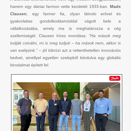
hanem egy dániai farmon vette kezdetét 1933-ban.
Mads
Clausen
, egy farmer fia, olyan látnoki erővel és
gyakorlatias gondolkodásmóddal vágott bele a
vállalkozásába, amely ma is meghatározza a cég
szellemiségét. Clausen híres mondása:
"Ha mások meg
tudják csinálni, mi is meg tudjuk – ha mások nem, akkor is
van esélyünk."
– jól tükrözi azt a rettenthetetlen innovációs
kedvet, amellyel egyetlen szelepből kiindulva egy globális
birodalmat épített fel.