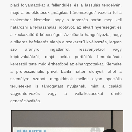
piaci folyamatokat a fellendülés és a lassulás tengelyén,
majd a befektetések „mágikus háromszögét” vázolta fel a
szakember kiemelve, hogy a tervezés során meg kell
határozni a felhasználási időtávot, az elvárt nyereséget és
a kockázattűrő képességet. Az előadó hangsúlyozta, hogy
a sikeres befektetés alapja a szakszerű kiválasztás, legyen
szó aranyról, ingatlanról, részvényekről vagy
kriptovalutákról, majd példa portfóliók bemutatásán
keresztül tette még érthetőbbé az elhangzottakat. Kiemelte
a professzionális privát banki háttér előnyeit, ahol a
személyre szabott megoldások mellett olyan speciális
területeken is támogatást nyújtanak, mint a családi
vagyontervezés vagy a vállalkozásokat érintő
generációváltás.