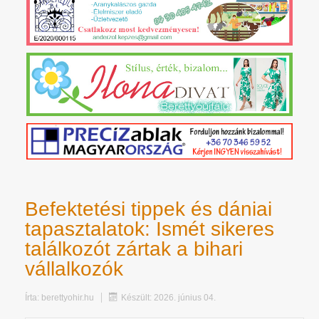
Befektetési tippek és dániai
tapasztalatok: Ismét sikeres
találkozót zártak a bihari
vállalkozók
Írta:
berettyohir.hu
Készült: 2026. június 04.