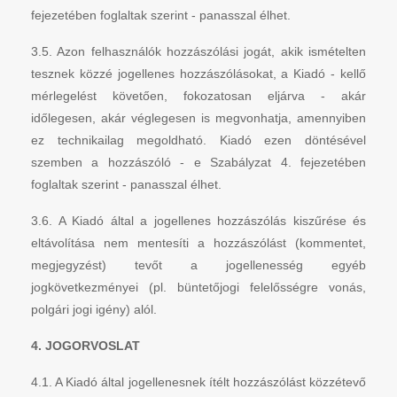
fejezetében foglaltak szerint - panasszal élhet.
3.5. Azon felhasználók hozzászólási jogát, akik ismételten
tesznek közzé jogellenes hozzászólásokat, a Kiadó - kellő
mérlegelést követően, fokozatosan eljárva - akár
időlegesen, akár véglegesen is megvonhatja, amennyiben
ez technikailag megoldható. Kiadó ezen döntésével
szemben a hozzászóló - e Szabályzat 4. fejezetében
foglaltak szerint - panasszal élhet.
3.6. A Kiadó által a jogellenes hozzászólás kiszűrése és
eltávolítása nem mentesíti a hozzászólást (kommentet,
megjegyzést) tevőt a jogellenesség egyéb
jogkövetkezményei (pl. büntetőjogi felelősségre vonás,
polgári jogi igény) alól.
4. JOGORVOSLAT
4.1. A Kiadó által jogellenesnek ítélt hozzászólást közzétevő