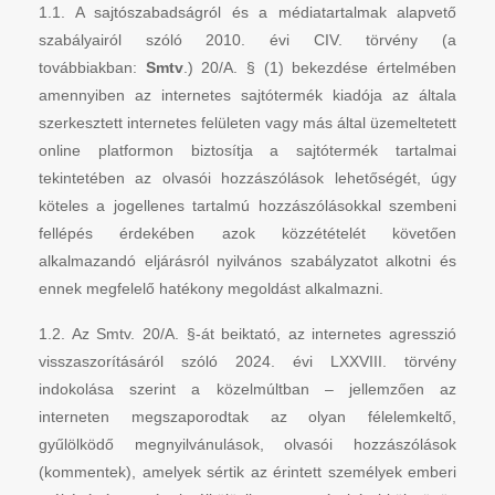
1.1. A sajtószabadságról és a médiatartalmak alapvető
szabályairól szóló 2010. évi CIV. törvény (a
továbbiakban:
Smtv
.) 20/A. § (1) bekezdése értelmében
amennyiben az internetes sajtótermék kiadója az általa
szerkesztett internetes felületen vagy más által üzemeltetett
online platformon biztosítja a sajtótermék tartalmai
tekintetében az olvasói hozzászólások lehetőségét, úgy
köteles a jogellenes tartalmú hozzászólásokkal szembeni
fellépés érdekében azok közzétételét követően
alkalmazandó eljárásról nyilvános szabályzatot alkotni és
ennek megfelelő hatékony megoldást alkalmazni.
1.2. Az Smtv. 20/A. §-át beiktató, az internetes agresszió
visszaszorításáról szóló 2024. évi LXXVIII. törvény
indokolása szerint a közelmúltban – jellemzően az
interneten megszaporodtak az olyan félelemkeltő,
gyűlölködő megnyilvánulások, olvasói hozzászólások
(kommentek), amelyek sértik az érintett személyek emberi