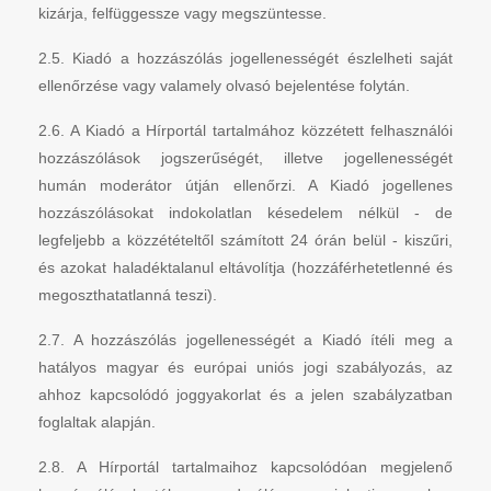
kizárja, felfüggessze vagy megszüntesse.
2.5. Kiadó a hozzászólás jogellenességét észlelheti saját
ellenőrzése vagy valamely olvasó bejelentése folytán.
2.6. A Kiadó a Hírportál tartalmához közzétett felhasználói
hozzászólások jogszerűségét, illetve jogellenességét
humán moderátor útján ellenőrzi. A Kiadó jogellenes
hozzászólásokat indokolatlan késedelem nélkül - de
legfeljebb a közzétételtől számított 24 órán belül - kiszűri,
és azokat haladéktalanul eltávolítja (hozzáférhetetlenné és
megoszthatatlanná teszi).
2.7. A hozzászólás jogellenességét a Kiadó ítéli meg a
hatályos magyar és európai uniós jogi szabályozás, az
ahhoz kapcsolódó joggyakorlat és a jelen szabályzatban
foglaltak alapján.
2.8. A Hírportál tartalmaihoz kapcsolódóan megjelenő