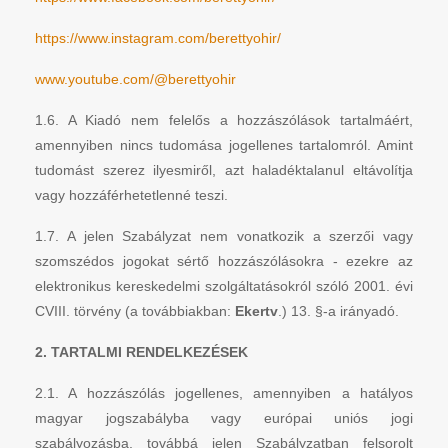
https://www.instagram.com/berettyohir/
www.youtube.com/@berettyohir
1.6. A Kiadó nem felelős a hozzászólások tartalmáért,
amennyiben nincs tudomása jogellenes tartalomról. Amint
tudomást szerez ilyesmiről, azt haladéktalanul eltávolítja
vagy hozzáférhetetlenné teszi.
1.7. A jelen Szabályzat nem vonatkozik a szerzői vagy
szomszédos jogokat sértő hozzászólásokra - ezekre az
elektronikus kereskedelmi szolgáltatásokról szóló 2001. évi
CVIII. törvény (a továbbiakban:
Ekertv
.) 13. §-a irányadó.
2. TARTALMI RENDELKEZÉSEK
2.1. A hozzászólás jogellenes, amennyiben a hatályos
magyar jogszabályba vagy európai uniós jogi
szabályozásba, továbbá jelen Szabályzatban felsorolt