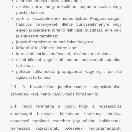
álhíreket terjeszt hozzászólásában;
alkalmas arra, hogy másokban megbotránkozást vagy
pánikot keltsen;
sérti a közzétételének időpontjában Magyarországon
hatályos törvényeket, illetve bűncselekményre vagy
egyéb jogsértésre történő felhívást, buzdítást, arra való
jelentkezést tartalmaz;
jogsértő tartalomra mutató linket helyez el;
kiskorúak fejlődésére káros lehet;
kereskedelmi közleményeket, reklámokat tartalmaz;
üzleti titkokat vagy tiltott módon megszerzett adatokat
tartalmaz;
politikai reklámokat, propagandát vagy nyílt politikai
agitációt tartalmaz;
2.3. A hozzászólás jogellenessége megnyilvánulhat
szöveges, képi, hang- vagy videós formában is.
2.4. Kiadó fenntartja a jogot, hogy a hozzászólás
lehetőségét bizonyos, különösen érzékeny témákra
vonatkozó tartalmak esetében (így például halálesetek,
természeti katasztrófák, balesetek, terrortámadások)