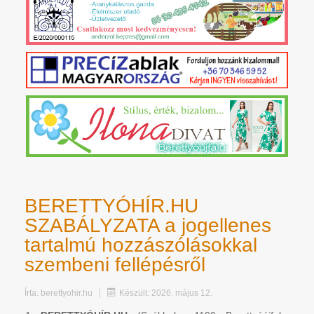
BERETTYÓHÍR.HU
SZABÁLYZATA a jogellenes
tartalmú hozzászólásokkal
szembeni fellépésről
Írta:
berettyohir.hu
Készült: 2026. május 12.