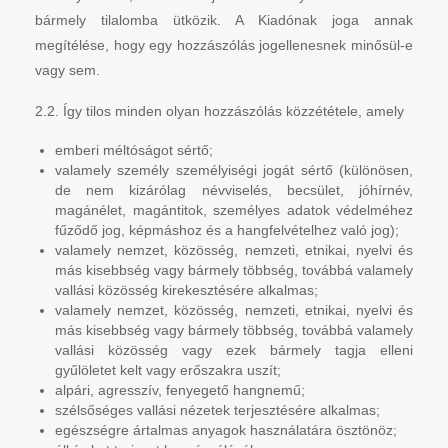
bármely tilalomba ütközik. A Kiadónak joga annak
megítélése, hogy egy hozzászólás jogellenesnek minősül-e
vagy sem.
2.2. Így tilos minden olyan hozzászólás közzététele, amely
emberi méltóságot sértő;
valamely személy személyiségi jogát sértő (különösen,
de nem kizárólag névviselés, becsület, jóhírnév,
magánélet, magántitok, személyes adatok védelméhez
fűződő jog, képmáshoz és a hangfelvételhez való jog);
valamely nemzet, közösség, nemzeti, etnikai, nyelvi és
más kisebbség vagy bármely többség, továbbá valamely
vallási közösség kirekesztésére alkalmas;
valamely nemzet, közösség, nemzeti, etnikai, nyelvi és
más kisebbség vagy bármely többség, továbbá valamely
vallási közösség vagy ezek bármely tagja elleni
gyűlöletet kelt vagy erőszakra uszít;
alpári, agresszív, fenyegető hangnemű;
szélsőséges vallási nézetek terjesztésére alkalmas;
egészségre ártalmas anyagok használatára ösztönöz;