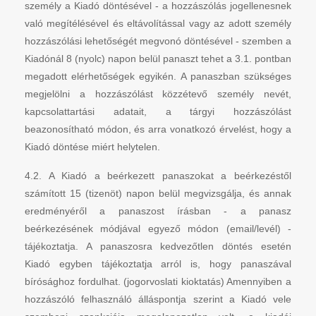
személy a Kiadó döntésével - a hozzászólás jogellenesnek
való megítélésével és eltávolítással vagy az adott személy
hozzászólási lehetőségét megvonó döntésével - szemben a
Kiadónál 8 (nyolc) napon belül panaszt tehet a 3.1. pontban
megadott elérhetőségek egyikén. A panaszban szükséges
megjelölni a hozzászólást közzétevő személy nevét,
kapcsolattartási adatait, a tárgyi hozzászólást
beazonosítható módon, és arra vonatkozó érvelést, hogy a
Kiadó döntése miért helytelen.
4.2. A Kiadó a beérkezett panaszokat a beérkezéstől
számított 15 (tizenöt) napon belül megvizsgálja, és annak
eredményéről a panaszost írásban - a panasz
beérkezésének módjával egyező módon (email/levél) -
tájékoztatja. A panaszosra kedvezőtlen döntés esetén
Kiadó egyben tájékoztatja arról is, hogy panaszával
bírósághoz fordulhat. (jogorvoslati kioktatás) Amennyiben a
hozzászóló felhasználó álláspontja szerint a Kiadó vele