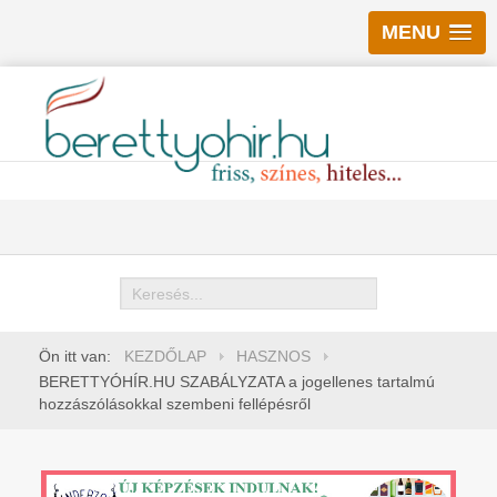
MENU
Keresés
Ön itt van:
KEZDŐLAP
HASZNOS
BERETTYÓHÍR.HU SZABÁLYZATA a jogellenes tartalmú
hozzászólásokkal szembeni fellépésről