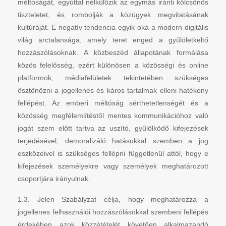
méltóságát, egyúttal nélkülözik az egymás iránti kölcsönös
tiszteletet, és rombolják a közügyek megvitatásának
kultúráját. E negatív tendencia egyik oka a modern digitális
világ arctalansága, amely teret enged a gyűlöletkeltő
hozzászólásoknak. A közbeszéd állapotának formálása
közös felelősség, ezért különösen a közösségi és online
platformok, médiafelületek tekintetében szükséges
ösztönözni a jogellenes és káros tartalmak elleni hatékony
fellépést. Az emberi méltóság sérthetetlenségét és a
közösség megfélemlítéstől mentes kommunikációhoz való
jogát szem előtt tartva az uszító, gyűlölködő kifejezések
terjedésével, demoralizáló hatásukkal szemben a jog
eszközeivel is szükséges fellépni függetlenül attól, hogy e
kifejezések személyekre vagy személyek meghatározott
csoportjára irányulnak.
1.3. Jelen Szabályzat célja, hogy meghatározza a
jogellenes felhasználói hozzászólásokkal szembeni fellépés
érdekében azok közzétételét követően alkalmazandó