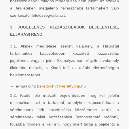
hozzászólások utólagos moderálása nem jelenti az ezeken
a felületeken megjelenő felhasználói tartalmakért való
szerkesztői felelősségvállalást.
3. JOGELLENES HOZZÁSZÓLÁSOK BEJELENTÉSE,
ELJÁRÁSI REND
3.1. Akinek megítélése szerint valamely, a Hírportál
tartalmaihoz kapcsolódóan közzétett hozzászólás
jogellenes vagy a jelen Szabályzatban rögzített valamely
tilalomba ütközik, a Kiadó felé az alábbi elérhetőségen
bejelentést tehet:
e-mail cím:
berettyohir@berettyohir.hu
3.2. Kiadó felé intézett bejelentésben meg kell jelölni
minimálisan azt a tartalmat, amelyhez kapcsolódóan a
sérelmesnek ítélt hozzászólás közzétételre került, a
sérelmesnek talált hozzászólást (azonosítható módon),
továbbá röviden le kell írni, hogy miért tartja a bejelentő a