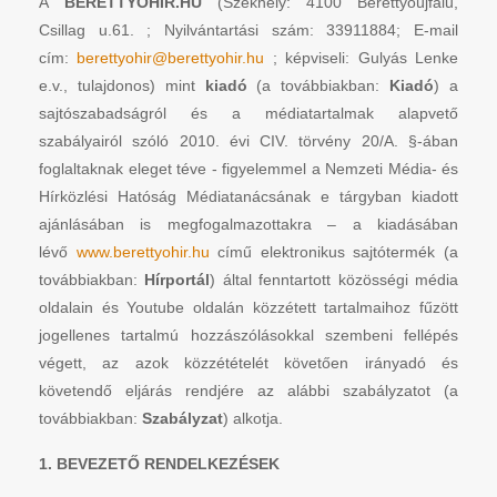
A
BERETTYÓHÍR.HU
(Székhely: 4100 Berettyóújfalu,
Csillag u.61. ; Nyilvántartási szám: 33911884; E-mail
cím:
berettyohir@berettyohir.hu
; képviseli: Gulyás Lenke
e.v., tulajdonos) mint
kiadó
(a továbbiakban:
Kiadó
) a
sajtószabadságról és a médiatartalmak alapvető
szabályairól szóló 2010. évi CIV. törvény 20/A. §-ában
foglaltaknak eleget téve - figyelemmel a Nemzeti Média- és
Hírközlési Hatóság Médiatanácsának e tárgyban kiadott
ajánlásában is megfogalmazottakra – a kiadásában
lévő
www.berettyohir.hu
című elektronikus sajtótermék (a
továbbiakban:
Hírportál
) által fenntartott közösségi média
oldalain és Youtube oldalán közzétett tartalmaihoz fűzött
jogellenes tartalmú hozzászólásokkal szembeni fellépés
végett, az azok közzétételét követően irányadó és
követendő eljárás rendjére az alábbi szabályzatot (a
továbbiakban:
Szabályzat
) alkotja.
1. BEVEZETŐ RENDELKEZÉSEK