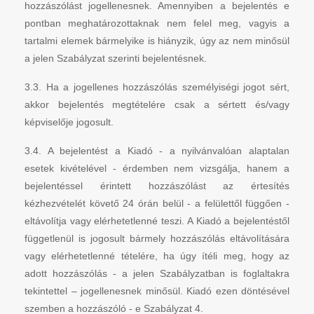
hozzászólást jogellenesnek. Amennyiben a bejelentés e
pontban meghatározottaknak nem felel meg, vagyis a
tartalmi elemek bármelyike is hiányzik, úgy az nem minősül
a jelen Szabályzat szerinti bejelentésnek.
3.3. Ha a jogellenes hozzászólás személyiségi jogot sért,
akkor bejelentés megtételére csak a sértett és/vagy
képviselője jogosult.
3.4. A bejelentést a Kiadó - a nyilvánvalóan alaptalan
esetek kivételével - érdemben nem vizsgálja, hanem a
bejelentéssel érintett hozzászólást az értesítés
kézhezvételét követő 24 órán belül - a felülettől függően -
eltávolítja vagy elérhetetlenné teszi. A Kiadó a bejelentéstől
függetlenül is jogosult bármely hozzászólás eltávolítására
vagy elérhetetlenné tételére, ha úgy ítéli meg, hogy az
adott hozzászólás - a jelen Szabályzatban is foglaltakra
tekintettel – jogellenesnek minősül. Kiadó ezen döntésével
szemben a hozzászóló - e Szabályzat 4.