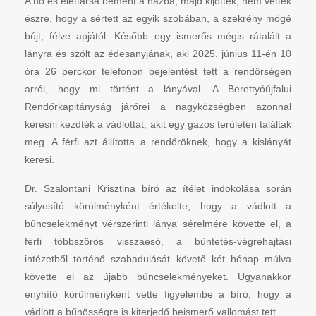
A nő és élettársa bement a házba, majd kijöttek, nem vették
észre, hogy a sértett az egyik szobában, a szekrény mögé
bújt, félve apjától. Később egy ismerős mégis rátalált a
lányra és szólt az édesanyjának, aki 2025. június 11-én 10
óra 26 perckor telefonon bejelentést tett a rendőrségen
arról, hogy mi történt a lányával. A Berettyóújfalui
Rendőrkapitányság járőrei a nagyközségben azonnal
keresni kezdték a vádlottat, akit egy gazos területen találtak
meg. A férfi azt állította a rendőröknek, hogy a kislányát
keresi.
Dr. Szalontani Krisztina bíró az ítélet indokolása során
súlyosító körülményként értékelte, hogy a vádlott a
bűncselekményt vérszerinti lánya sérelmére követte el, a
férfi többszörös visszaeső, a büntetés-végrehajtási
intézetből történő szabadulását követő két hónap múlva
követte el az újabb bűncselekményeket. Ugyanakkor
enyhítő körülményként vette figyelembe a bíró, hogy a
vádlott a bűnösségre is kiterjedő beismerő vallomást tett.