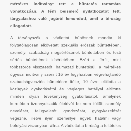
mértékes indítványt tett a büntetés tartamára
vonatkozóan. A férfi beismerő nyilatkozatot tett,
tárgyaláshoz való jogáról lemondott, amit a bíróság
elfogadott.
A törvényszék a vádlottat bűnösnek mondta ki
folytatólagosan elkövetett szexuális erőszak bűntettében,
személyi szabadság megsértésének bűntettében és testi
sértés bűntettének kísérletében. Ezért a férfit, mint
többszörös visszaesőt, halmazati büntetésül, a mértékes
ügyészi indítvány szerint 16 év fegyházban végrehajtandó
szabadságvesztés büntetésre ítélte, 10 évre eltiltotta a
közügyek gyakorlásától és végleges hatállyal eltiltotta
minden olyan tevékenység gyakorlásától, amelynek
keretében tizennyolcadik életévét be nem töltött személy
nevelését, felügyeletét, gondozását, gyógykezelését
végezné, illetve ilyen személlyel egyéb hatalmi vagy
befolyási viszonyban állna. A vádlottat a bíróság a feltételes