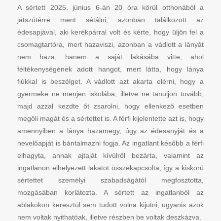
A sértett 2025. június 6-án 20 óra körül otthonából a
játszótérre ment sétálni, azonban találkozott az
édesapjával, aki kerékpárral volt és kérte, hogy üljön fel a
csomagtartóra, mert hazaviszi, azonban a vádlott a lányát
nem haza, hanem a saját lakásába vitte, ahol
féltékenységének adott hangot, mert látta, hogy lánya
fiúkkal is beszélget. A vádlott azt akarta elérni, hogy a
gyermeke ne menjen iskolába, illetve ne tanuljon tovább,
majd azzal kezdte őt zsarolni, hogy ellenkező esetben
megöli magát és a sértettet is. A férfi kijelentette azt is, hogy
amennyiben a lánya hazamegy, úgy az édesanyját és a
nevelőapját is bántalmazni fogja. Az ingatlant később a férfi
elhagyta, annak ajtaját kívülről bezárta, valamint az
ingatlanon elhelyezett lakatot összekapcsolta, így a kiskorú
sértettet személyi szabadságától megfosztotta,
mozgásában korlátozta. A sértett az ingatlanból az
ablakokon keresztül sem tudott volna kijutni, ugyanis azok
nem voltak nyithatóak, illetve részben be voltak deszkázva.