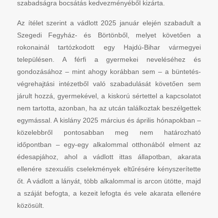
szabadságra bocsátás kedvezményéből kizárta.
Az ítélet szerint a vádlott 2025 január elején szabadult a
Szegedi Fegyház- és Börtönből, melyet követően a
rokonainál tartózkodott egy Hajdú-Bihar vármegyei
településen. A férfi a gyermekei neveléséhez és
gondozásához – mint ahogy korábban sem – a büntetés-
végrehajtási intézetből való szabadulását követően sem
járult hozzá, gyermekével, a kiskorú sértettel a kapcsolatot
nem tartotta, azonban, ha az utcán találkoztak beszélgettek
egymással. A kislány 2025 március és április hónapokban –
közelebbről pontosabban meg nem határozható
időpontban – egy-egy alkalommal otthonából elment az
édesapjához, ahol a vádlott ittas állapotban, akarata
ellenére szexuális cselekmények eltűrésére kényszerítette
őt. A vádlott a lányát, több alkalommal is arcon ütötte, majd
a száját befogta, a kezeit lefogta és vele akarata ellenére
közösült.