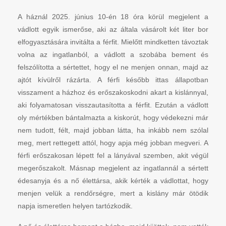
A háznál 2025. június 10-én 18 óra körül megjelent a
vádlott egyik ismerőse, aki az általa vásárolt két liter bor
elfogyasztására invitálta a férfit. Mielőtt mindketten távoztak
volna az ingatlanból, a vádlott a szobába bement és
felszólította a sértettet, hogy el ne menjen onnan, majd az
ajtót kívülről rázárta. A férfi később ittas állapotban
visszament a házhoz és erőszakoskodni akart a kislánnyal,
aki folyamatosan visszautasította a férfit. Ezután a vádlott
oly mértékben bántalmazta a kiskorút, hogy védekezni már
nem tudott, félt, majd jobban látta, ha inkább nem szólal
meg, mert rettegett attól, hogy apja még jobban megveri. A
férfi erőszakosan lépett fel a lányával szemben, akit végül
megerőszakolt. Másnap megjelent az ingatlannál a sértett
édesanyja és a nő élettársa, akik kérték a vádlottat, hogy
menjen velük a rendőrségre, mert a kislány már ötödik
napja ismeretlen helyen tartózkodik.