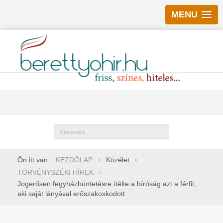
MENU
Keresés
Ön itt van:
KEZDŐLAP
Közélet
TÖRVÉNYSZÉKI HÍREK
Jogerősen fegyházbüntetésre ítélte a bíróság azt a férfit,
aki saját lányával erőszakoskodott