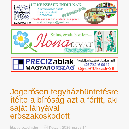
Jogerősen fegyházbüntetésre
ítélte a bíróság azt a férfit, aki
saját lányával
erőszakoskodott
Írta:
berettyohir.hu
Készült: 2026. május 14.