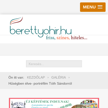
MENU
Keresés
Ön itt van:
KEZDŐLAP
GALÉRIA
Hűségben élve- portréfilm Tóth Sándorról