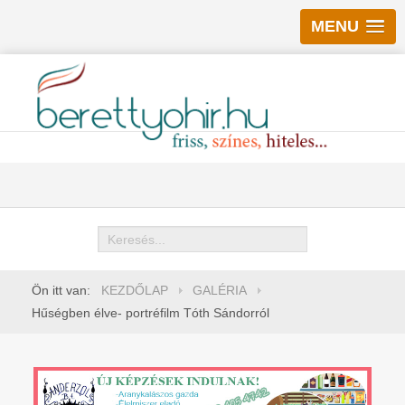
MENU
Keresés
Ön itt van:
KEZDŐLAP
GALÉRIA
Hűségben élve- portréfilm Tóth Sándorról