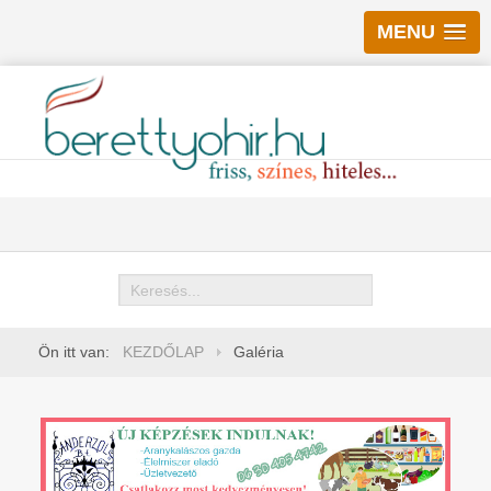
MENU
Keresés
Ön itt van:
KEZDŐLAP
Galéria