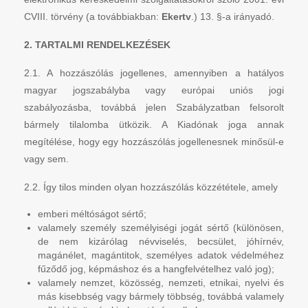
CVIII. törvény (a továbbiakban:
Ekertv
.) 13. §-a irányadó.
2. TARTALMI RENDELKEZÉSEK
2.1. A hozzászólás jogellenes, amennyiben a hatályos
magyar jogszabályba vagy európai uniós jogi
szabályozásba, továbbá jelen Szabályzatban felsorolt
bármely tilalomba ütközik. A Kiadónak joga annak
megítélése, hogy egy hozzászólás jogellenesnek minősül-e
vagy sem.
2.2. Így tilos minden olyan hozzászólás közzététele, amely
emberi méltóságot sértő;
valamely személy személyiségi jogát sértő (különösen,
de nem kizárólag névviselés, becsület, jóhírnév,
magánélet, magántitok, személyes adatok védelméhez
fűződő jog, képmáshoz és a hangfelvételhez való jog);
valamely nemzet, közösség, nemzeti, etnikai, nyelvi és
más kisebbség vagy bármely többség, továbbá valamely