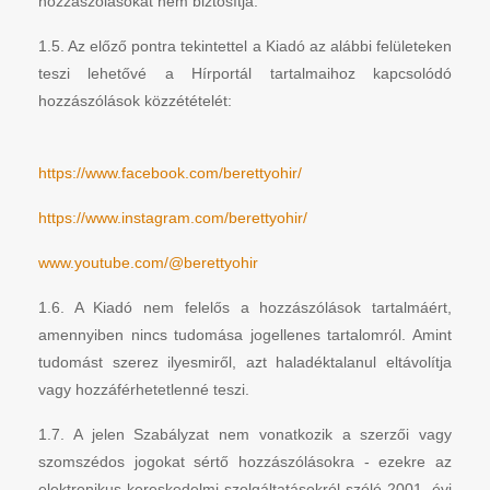
hozzászólásokat nem biztosítja.
1.5. Az előző pontra tekintettel a Kiadó az alábbi felületeken
teszi lehetővé a Hírportál tartalmaihoz kapcsolódó
hozzászólások közzétételét:
https://www.facebook.com/berettyohir/
https://www.instagram.com/berettyohir/
www.youtube.com/@berettyohir
1.6. A Kiadó nem felelős a hozzászólások tartalmáért,
amennyiben nincs tudomása jogellenes tartalomról. Amint
tudomást szerez ilyesmiről, azt haladéktalanul eltávolítja
vagy hozzáférhetetlenné teszi.
1.7. A jelen Szabályzat nem vonatkozik a szerzői vagy
szomszédos jogokat sértő hozzászólásokra - ezekre az
elektronikus kereskedelmi szolgáltatásokról szóló 2001. évi