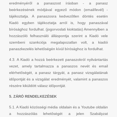
eredményéről a panaszost írásban - a panasz
beérkezésének módjával egyező módon (email/levél) -
tájékoztatja. A panaszosra kedvezőtlen döntés esetén
Kiadó egyben tájékoztatja arról is, hogy panaszával
bírósághoz fordulhat. (jogorvoslati kioktatás) Amennyiben a
hozzászóló felhasználó álláspontja szerint a Kiadó vele
szembeni szankciója megalapozatlan volt, a kiadói
panaszkezelés lehetőségén kívül bírósághoz is fordulhat.
4.3. A Kiadó a hozzá beérkezett panaszokról nyilvántartás
vezet, amely tartalmazza a panaszos nevét és email
elérhetőségét, a panasz tárgyát, a panasz vizsgálatának
időpontját és a vizsgálat eredményét, valamint a panaszos
részére kiküldött válasz időpontját.
5. ZÁRÓ RENDELKEZÉSEK
5.1. A Kiadó közösségi média oldalain és a Youtube oldalán
a hozzászólás lehetőségét a jelen Szabályzat