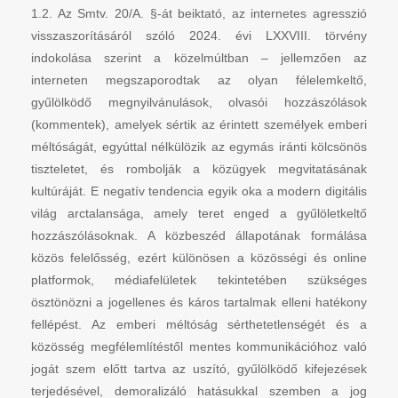
1.2. Az Smtv. 20/A. §-át beiktató, az internetes agresszió
visszaszorításáról szóló 2024. évi LXXVIII. törvény
indokolása szerint a közelmúltban – jellemzően az
interneten megszaporodtak az olyan félelemkeltő,
gyűlölködő megnyilvánulások, olvasói hozzászólások
(kommentek), amelyek sértik az érintett személyek emberi
méltóságát, egyúttal nélkülözik az egymás iránti kölcsönös
tiszteletet, és rombolják a közügyek megvitatásának
kultúráját. E negatív tendencia egyik oka a modern digitális
világ arctalansága, amely teret enged a gyűlöletkeltő
hozzászólásoknak. A közbeszéd állapotának formálása
közös felelősség, ezért különösen a közösségi és online
platformok, médiafelületek tekintetében szükséges
ösztönözni a jogellenes és káros tartalmak elleni hatékony
fellépést. Az emberi méltóság sérthetetlenségét és a
közösség megfélemlítéstől mentes kommunikációhoz való
jogát szem előtt tartva az uszító, gyűlölködő kifejezések
terjedésével, demoralizáló hatásukkal szemben a jog