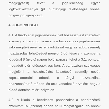
megjegyzést) tevőt a jogellenesség egyéb
jogkövetkezményei (pl. büntetőjogi felelősségre vonás,
polgári jogi igény) alól.
4. JOGORVOSLAT
4.1. A Kiadó által jogellenesnek ítélt hozzászólást közzétevő
személy a Kiadó döntésével - a hozzászólás jogellenesnek
való megítélésével és eltávolítással vagy az adott személy
hozzászólási lehetőségét megvonó döntésével - szemben a
Kiadónál 8 (nyolc) napon belül panaszt tehet a 3.1. pontban
megadott elérhetőségek egyikén. A panaszban szükséges
megjelölni a hozzászólást közzétevő személy nevét,
kapcsolattartási adatait, a tárgyi hozzászólást
beazonosítható módon, és arra vonatkozó érvelést, hogy a
Kiadó döntése miért helytelen.
4.2. A Kiadó a beérkezett panaszokat a beérkezéstől
számított 15 (tizenöt) napon belül megvizsgálja, és annak