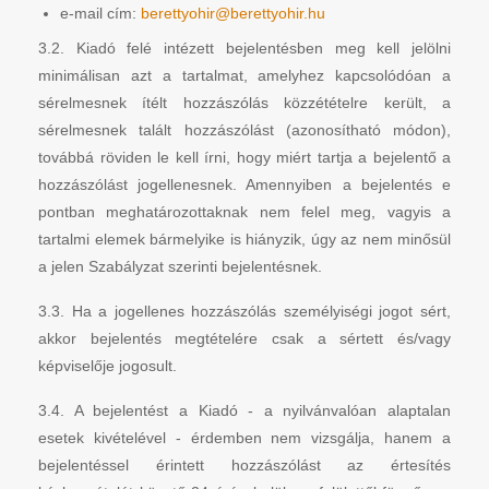
e-mail cím:
berettyohir@berettyohir.hu
3.2. Kiadó felé intézett bejelentésben meg kell jelölni
minimálisan azt a tartalmat, amelyhez kapcsolódóan a
sérelmesnek ítélt hozzászólás közzétételre került, a
sérelmesnek talált hozzászólást (azonosítható módon),
továbbá röviden le kell írni, hogy miért tartja a bejelentő a
hozzászólást jogellenesnek. Amennyiben a bejelentés e
pontban meghatározottaknak nem felel meg, vagyis a
tartalmi elemek bármelyike is hiányzik, úgy az nem minősül
a jelen Szabályzat szerinti bejelentésnek.
3.3. Ha a jogellenes hozzászólás személyiségi jogot sért,
akkor bejelentés megtételére csak a sértett és/vagy
képviselője jogosult.
3.4. A bejelentést a Kiadó - a nyilvánvalóan alaptalan
esetek kivételével - érdemben nem vizsgálja, hanem a
bejelentéssel érintett hozzászólást az értesítés