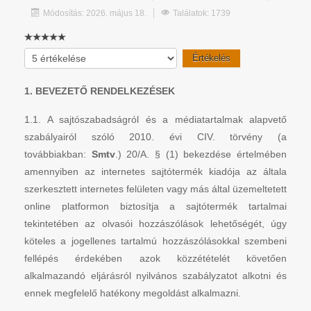
Módosítás: 2026. május 18.
Találatok: 1739
Kérjük,
értékelje
1. BEVEZETŐ RENDELKEZÉSEK
1.1. A sajtószabadságról és a médiatartalmak alapvető
szabályairól szóló 2010. évi CIV. törvény (a
továbbiakban:
Smtv
.) 20/A. § (1) bekezdése értelmében
amennyiben az internetes sajtótermék kiadója az általa
szerkesztett internetes felületen vagy más által üzemeltetett
online platformon biztosítja a sajtótermék tartalmai
tekintetében az olvasói hozzászólások lehetőségét, úgy
köteles a jogellenes tartalmú hozzászólásokkal szembeni
fellépés érdekében azok közzétételét követően
alkalmazandó eljárásról nyilvános szabályzatot alkotni és
ennek megfelelő hatékony megoldást alkalmazni.