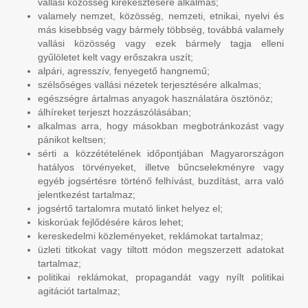
vallási közösség kirekesztésére alkalmas;
valamely nemzet, közösség, nemzeti, etnikai, nyelvi és
más kisebbség vagy bármely többség, továbbá valamely
vallási közösség vagy ezek bármely tagja elleni
gyűlöletet kelt vagy erőszakra uszít;
alpári, agresszív, fenyegető hangnemű;
szélsőséges vallási nézetek terjesztésére alkalmas;
egészségre ártalmas anyagok használatára ösztönöz;
álhíreket terjeszt hozzászólásában;
alkalmas arra, hogy másokban megbotránkozást vagy
pánikot keltsen;
sérti a közzétételének időpontjában Magyarországon
hatályos törvényeket, illetve bűncselekményre vagy
egyéb jogsértésre történő felhívást, buzdítást, arra való
jelentkezést tartalmaz;
jogsértő tartalomra mutató linket helyez el;
kiskorúak fejlődésére káros lehet;
kereskedelmi közleményeket, reklámokat tartalmaz;
üzleti titkokat vagy tiltott módon megszerzett adatokat
tartalmaz;
politikai reklámokat, propagandát vagy nyílt politikai
agitációt tartalmaz;