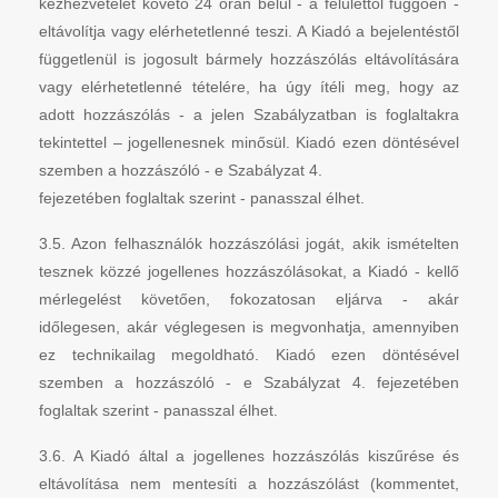
kézhezvételét követő 24 órán belül - a felülettől függően -
eltávolítja vagy elérhetetlenné teszi. A Kiadó a bejelentéstől
függetlenül is jogosult bármely hozzászólás eltávolítására
vagy elérhetetlenné tételére, ha úgy ítéli meg, hogy az
adott hozzászólás - a jelen Szabályzatban is foglaltakra
tekintettel – jogellenesnek minősül. Kiadó ezen döntésével
szemben a hozzászóló - e Szabályzat 4.
fejezetében foglaltak szerint - panasszal élhet.
3.5. Azon felhasználók hozzászólási jogát, akik ismételten
tesznek közzé jogellenes hozzászólásokat, a Kiadó - kellő
mérlegelést követően, fokozatosan eljárva - akár
időlegesen, akár véglegesen is megvonhatja, amennyiben
ez technikailag megoldható. Kiadó ezen döntésével
szemben a hozzászóló - e Szabályzat 4. fejezetében
foglaltak szerint - panasszal élhet.
3.6. A Kiadó által a jogellenes hozzászólás kiszűrése és
eltávolítása nem mentesíti a hozzászólást (kommentet,