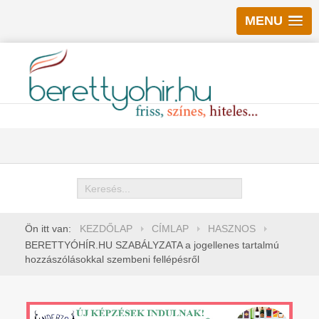
MENU
Keresés
Ön itt van:
KEZDŐLAP
CÍMLAP
HASZNOS
BERETTYÓHÍR.HU SZABÁLYZATA a jogellenes tartalmú
hozzászólásokkal szembeni fellépésről