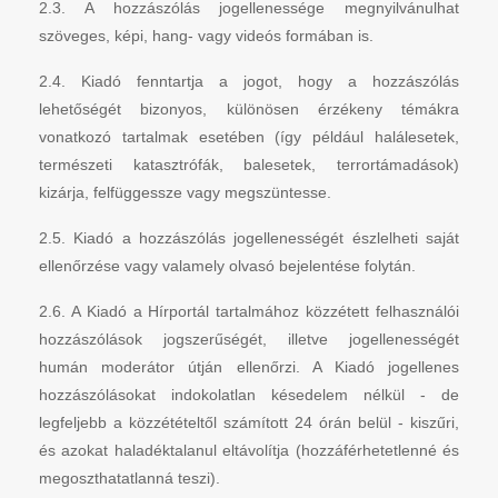
2.3. A hozzászólás jogellenessége megnyilvánulhat
szöveges, képi, hang- vagy videós formában is.
2.4. Kiadó fenntartja a jogot, hogy a hozzászólás
lehetőségét bizonyos, különösen érzékeny témákra
vonatkozó tartalmak esetében (így például halálesetek,
természeti katasztrófák, balesetek, terrortámadások)
kizárja, felfüggessze vagy megszüntesse.
2.5. Kiadó a hozzászólás jogellenességét észlelheti saját
ellenőrzése vagy valamely olvasó bejelentése folytán.
2.6. A Kiadó a Hírportál tartalmához közzétett felhasználói
hozzászólások jogszerűségét, illetve jogellenességét
humán moderátor útján ellenőrzi. A Kiadó jogellenes
hozzászólásokat indokolatlan késedelem nélkül - de
legfeljebb a közzétételtől számított 24 órán belül - kiszűri,
és azokat haladéktalanul eltávolítja (hozzáférhetetlenné és
megoszthatatlanná teszi).