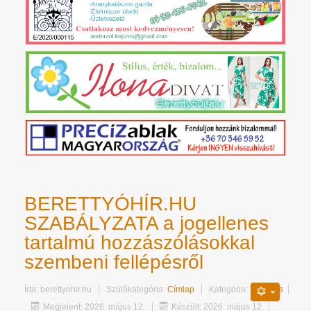
BERETTYÓHÍR.HU
SZABÁLYZATA a jogellenes
tartalmú hozzászólásokkal
szembeni fellépésről
Írta:
berettyohir.hu
Szülőkategória:
Címlap
Kategória:
Hasznos
Megjelent: 2026. május 12.
Készült: 2026. május 12.