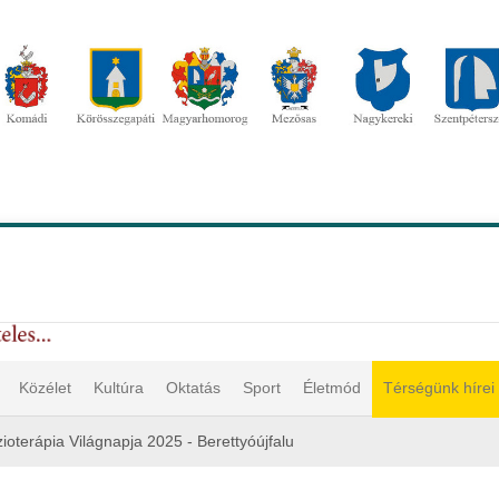
Közélet
Kultúra
Oktatás
Sport
Életmód
Térségünk hírei
zioterápia Világnapja 2025 - Berettyóújfalu