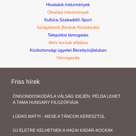
Hivatalok-Intézmények
Oktatási Intézmények
Kultúra-Szabadidő-Sport
Szolgáltatók-Bankok-Közlekedés
Települési támogatás
Aktív korúak ellátása
Közbiztonsági ügyelet Berettyóújfaluban
Városgazda
Friss hírek
ÖNGONDOSKODÁS A VÁLSÁG IDEJÉN: PÉLDA LEHET
A TAMA HUNGARY FILOZÓFIÁJA
LÚDAS MATYI - MESE A TÁNCON KERESZTÜL
ÚJ ÉLETRE KELHETNEK A HAZAI KÁDÁR-KOCKÁK