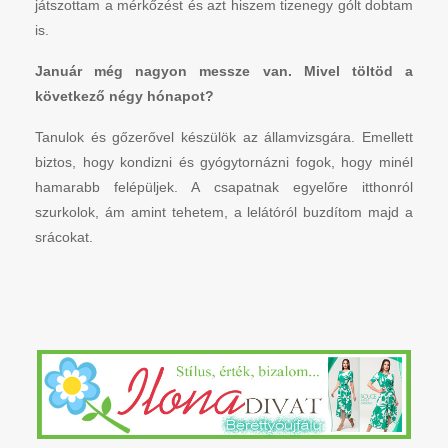
játszottam a mérkőzést és azt hiszem tizenegy gólt dobtam
is.
Január még nagyon messze van. Mivel töltöd a
következő négy hónapot?
Tanulok és gőzerővel készülök az államvizsgára. Emellett
biztos, hogy kondizni és gyógytornázni fogok, hogy minél
hamarabb felépüljek. A csapatnak egyelőre itthonról
szurkolok, ám amint tehetem, a lelátóról buzdítom majd a
srácokat.