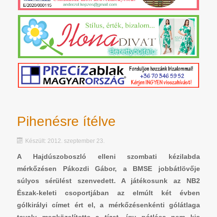
Pihenésre ítélve
Készült: 2012. szeptember 23.
A Hajdúszoboszló elleni szombati kézilabda
mérkőzésen Pákozdi Gábor, a BMSE jobbátlövője
súlyos sérülést szenvedett. A játékosunk az NB2
Észak-keleti csoportjában az elmúlt két évben
gólkirályi címet ért el, a mérkőzésenkénti gólátlaga