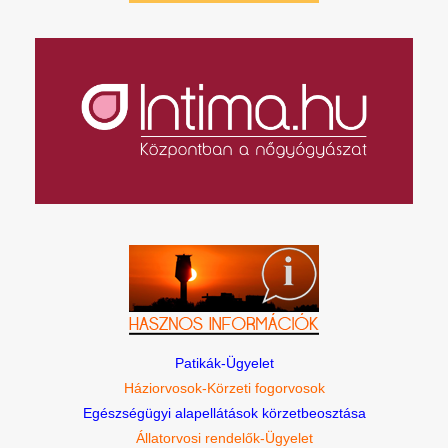
Patikák-Ügyelet
Háziorvosok-Körzeti fogorvosok
Egészségügyi alapellátások körzetbeosztása
Állatorvosi rendelők-Ügyelet