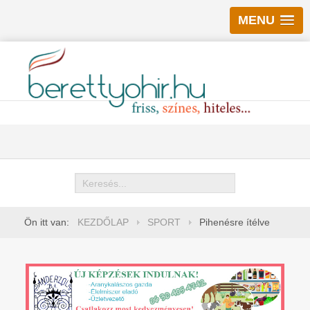
MENU
Keresés
Ön itt van:
KEZDŐLAP
SPORT
Pihenésre ítélve