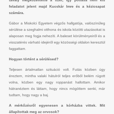
tavaly megközelítette a tízet, így pótlása nem kis
feladatot jelent majd Kucskár Imre és a kézicsapat
számára.
Gábor a Miskolci Egyetem végzős hallgatója, valószínűleg
sérülése a szeghalmi otthona és iskola közötti utazásokat is
alaposan meg fogja nehezíti. A baleset körülményeiről és a
visszatérés várható idejéről egy közösségi oldalon keresztül
faggattam.
Hogyan történt a sérülésed?
Teljesen ártalmatlan szituáció volt. Futás közben úgy
éreztem, mintha valaki hátulról teljes erőből belém rúgott
volna, közben egy nagy roppanást hallottam. Amikor
hátranéztem és láttam, hogy nincs mögöttem senki, már
tudtam, hogy nagy a baj.
A mérkőzésről egyenesen a kórházba vittek. Mit
állapítottak meg az orvosok?