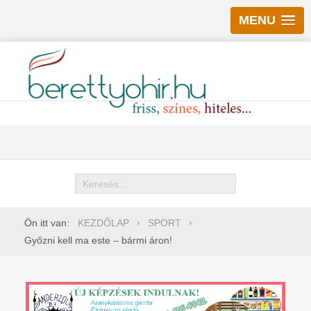
MENU
Keresés
Ön itt van:
KEZDŐLAP
SPORT
Győzni kell ma este – bármi áron!