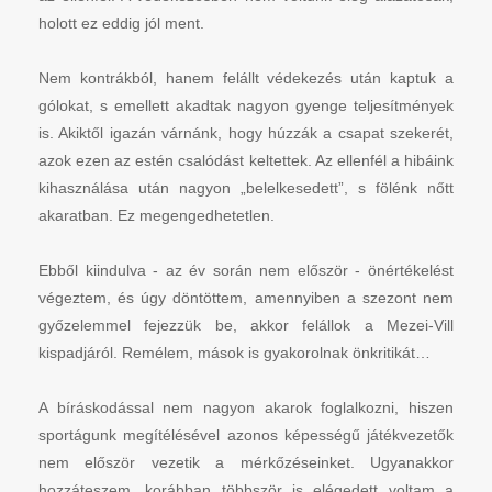
holott ez eddig jól ment.
Nem kontrákból, hanem felállt védekezés után kaptuk a
gólokat, s emellett akadtak nagyon gyenge teljesítmények
is. Akiktől igazán várnánk, hogy húzzák a csapat szekerét,
azok ezen az estén csalódást keltettek. Az ellenfél a hibáink
kihasználása után nagyon „belelkesedett”, s fölénk nőtt
akaratban. Ez megengedhetetlen.
Ebből kiindulva - az év során nem először - önértékelést
végeztem, és úgy döntöttem, amennyiben a szezont nem
győzelemmel fejezzük be, akkor felállok a Mezei-Vill
kispadjáról. Remélem, mások is gyakorolnak önkritikát…
A bíráskodással nem nagyon akarok foglalkozni, hiszen
sportágunk megítélésével azonos képességű játékvezetők
nem először vezetik a mérkőzéseinket. Ugyanakkor
hozzáteszem, korábban többször is elégedett voltam a