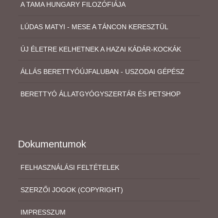
A TAMA HUNGARY FILOZÓFIÁJA
LÚDAS MATYI - MESE A TÁNCON KERESZTÜL
ÚJ ÉLETRE KELHETNEK A HAZAI KÁDÁR-KOCKÁK
ÁLLÁS BERETTYÓÚJFALUBAN - USZODAI GÉPÉSZ
BERETTYÓ ÁLLATGYÓGYSZERTÁR ÉS PETSHOP
Dokumentumok
FELHASZNÁLÁSI FELTÉTELEK
SZERZŐI JOGOK (COPYRIGHT)
IMPRESSZUM