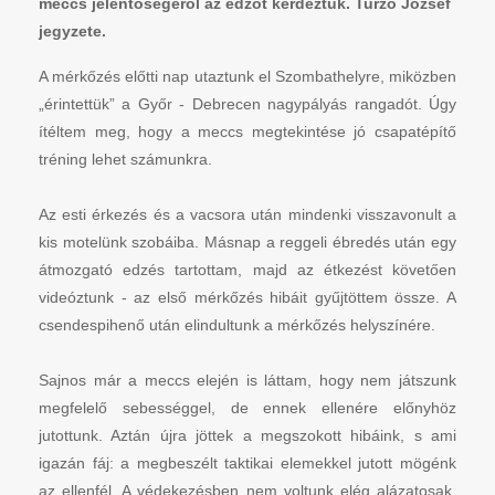
meccs jelentőségéről az edzőt kérdeztük. Turzó József
jegyzete.
A mérkőzés előtti nap utaztunk el Szombathelyre, miközben
„érintettük” a Győr - Debrecen nagypályás rangadót. Úgy
ítéltem meg, hogy a meccs megtekintése jó csapatépítő
tréning lehet számunkra.
Az esti érkezés és a vacsora után mindenki visszavonult a
kis motelünk szobáiba. Másnap a reggeli ébredés után egy
átmozgató edzés tartottam, majd az étkezést követően
videóztunk - az első mérkőzés hibáit gyűjtöttem össze. A
csendespihenő után elindultunk a mérkőzés helyszínére.
Sajnos már a meccs elején is láttam, hogy nem játszunk
megfelelő sebességgel, de ennek ellenére előnyhöz
jutottunk. Aztán újra jöttek a megszokott hibáink, s ami
igazán fáj: a megbeszélt taktikai elemekkel jutott mögénk
az ellenfél. A védekezésben nem voltunk elég alázatosak,