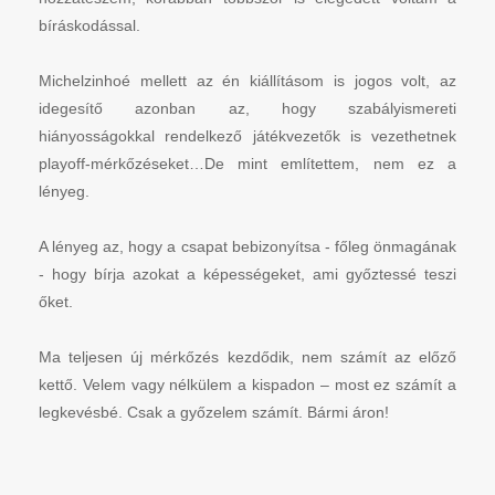
bíráskodással.
Michelzinhoé mellett az én kiállításom is jogos volt, az
idegesítő azonban az, hogy szabályismereti
hiányosságokkal rendelkező játékvezetők is vezethetnek
playoff-mérkőzéseket…De mint említettem, nem ez a
lényeg.
A lényeg az, hogy a csapat bebizonyítsa - főleg önmagának
- hogy bírja azokat a képességeket, ami győztessé teszi
őket.
Ma teljesen új mérkőzés kezdődik, nem számít az előző
kettő. Velem vagy nélkülem a kispadon – most ez számít a
legkevésbé. Csak a győzelem számít. Bármi áron!