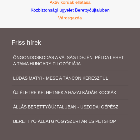
Aktív korúak ellátása
Közbiztonsági ügyelet Berettyóújfaluban
Városgazda
Friss hírek
ÖNGONDOSKODÁS A VÁLSÁG IDEJÉN: PÉLDA LEHET
A TAMA HUNGARY FILOZÓFIÁJA
LÚDAS MATYI - MESE A TÁNCON KERESZTÜL
ÚJ ÉLETRE KELHETNEK A HAZAI KÁDÁR-KOCKÁK
ÁLLÁS BERETTYÓÚJFALUBAN - USZODAI GÉPÉSZ
BERETTYÓ ÁLLATGYÓGYSZERTÁR ÉS PETSHOP