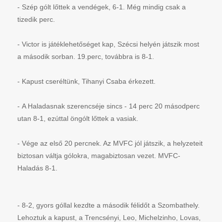
- Szép gólt lőttek a vendégek, 6-1. Még mindig csak a
tizedik perc.
- Victor is játéklehetőséget kap, Szécsi helyén játszik most
a második sorban. 19.perc, továbbra is 8-1.
- Kapust cseréltünk, Tihanyi Csaba érkezett.
- A Haladasnak szerencséje sincs - 14 perc 20 másodperc
utan 8-1, ezúttal öngólt lőttek a vasiak.
- Vége az első 20 percnek. Az MVFC jól játszik, a helyzeteit
biztosan váltja gólokra, magabiztosan vezet. MVFC-
Haladás 8-1.
- 8-2, gyors góllal kezdte a második félidőt a Szombathely.
Lehoztuk a kapust, a Trencsényi, Leo, Michelzinho, Lovas,