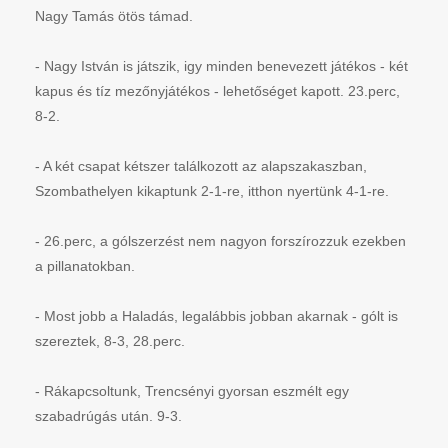
Nagy Tamás ötös támad.
- Nagy István is játszik, igy minden benevezett játékos - két
kapus és tíz mezőnyjátékos - lehetőséget kapott. 23.perc,
8-2.
- A két csapat kétszer találkozott az alapszakaszban,
Szombathelyen kikaptunk 2-1-re, itthon nyertünk 4-1-re.
- 26.perc, a gólszerzést nem nagyon forszírozzuk ezekben
a pillanatokban.
- Most jobb a Haladás, legalábbis jobban akarnak - gólt is
szereztek, 8-3, 28.perc.
- Rákapcsoltunk, Trencsényi gyorsan eszmélt egy
szabadrúgás után. 9-3.