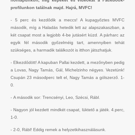
honlapunkon, míg képeket és videókat a Facebook-
profilunkon találnak majd. Hajrá, MVFC!
- 5 perc és kezdődik a meccs! A kupagyőztes MVFC
második, míg a Haladás hetedik lett az alapszakaszban, a
két csapat most a legjobb 4-be jutásért küzd. A párharc az
egyik fél második győzelméig tart, amennyiben tehát
szükséges, a harmadik találkozót is itthon játszhatjuk.
- Elkezdődött! A kapuban Pallai kezdett, a mezőnyben pedig
a Lovas, Nagy Tamás, Gál, Michelzinho négyes. Vezetünk!
Csupán 23 másodperc telt el, Nagy Tamás a gólszerző. 1-
0.
- A második sor: Trencsényi, Leo, Szécsi, Rábl.
- Nagyon jól kezdett mindkét csapat, lüktető a játék. 4.perc,
1-0.
- 2-0, Rábl! Eddig remek a helyzetkihasználásunk.