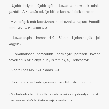
- Újabb helyzet, újabb gól - Lovas a harmadik találat
gazdája. A Haladás edzője időt is kért az ötödik percben.
- A vendégek már kockáztatnak, lehozták a kapust. Hatodik
perc, MVFC-Haladás 3-0.
- Lovas-dupla, immár 4-0. Bátran kijelenthetjük: jók
vagyunk.
- Folyamatosan támadunk, bármelyik percben tovább
növelhetjük az előnyt. S igy is tettünk, 5, Trencsényi!
- 8 perc után MVFC-Haladás 5-0.
- Csodálatos szabadrúgás-variáció - 6-0, Michelzinho.
- Michelzinho lett 30 góllal az alapszakasz gólkirálya, most
megvan az első találata a rájátszásban is.