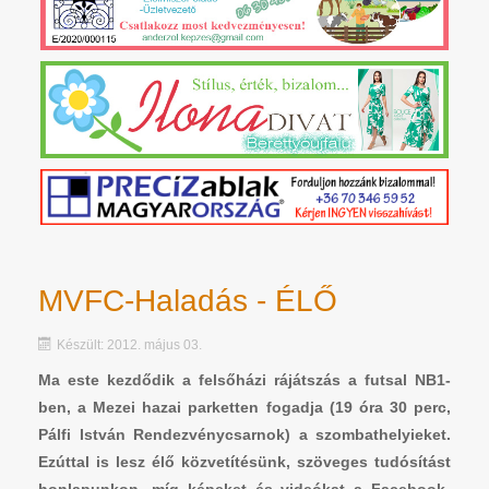
MVFC-Haladás - ÉLŐ
Készült: 2012. május 03.
Ma este kezdődik a felsőházi rájátszás a futsal NB1-
ben, a Mezei hazai parketten fogadja (19 óra 30 perc,
Pálfi István Rendezvénycsarnok) a szombathelyieket.
Ezúttal is lesz élő közvetítésünk, szöveges tudósítást