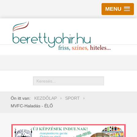
MENU
Keresés
Ön itt van:
KEZDŐLAP
SPORT
MVFC-Haladás - ÉLŐ