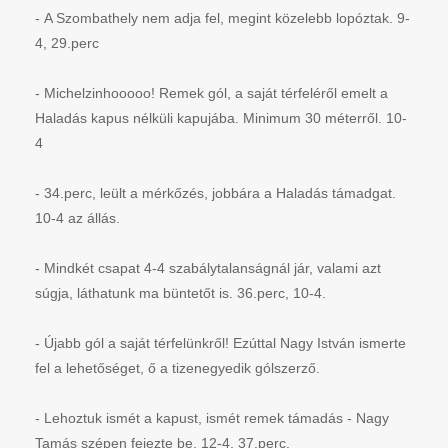
- A Szombathely nem adja fel, megint közelebb lopóztak. 9-
4, 29.perc
- Michelzinhooooo! Remek gól, a saját térfeléről emelt a
Haladás kapus nélküli kapujába. Minimum 30 méterről. 10-
4
- 34.perc, leült a mérkőzés, jobbára a Haladás támadgat.
10-4 az állás.
- Mindkét csapat 4-4 szabálytalanságnál jár, valami azt
súgja, láthatunk ma büntetőt is. 36.perc, 10-4.
- Újabb gól a saját térfelünkről! Ezúttal Nagy István ismerte
fel a lehetőséget, ő a tizenegyedik gólszerző.
- Lehoztuk ismét a kapust, ismét remek támadás - Nagy
Tamás szépen fejezte be, 12-4, 37.perc.