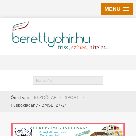
MENU
Keresés
Ön itt van:
KEZDŐLAP
SPORT
Püspökladány - BMSE: 27-24