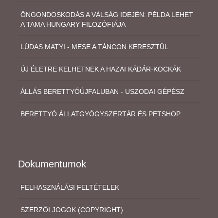
ÖNGONDOSKODÁS A VÁLSÁG IDEJÉN: PÉLDA LEHET
A TAMA HUNGARY FILOZÓFIÁJA
LÚDAS MATYI - MESE A TÁNCON KERESZTÜL
ÚJ ÉLETRE KELHETNEK A HAZAI KÁDÁR-KOCKÁK
ÁLLÁS BERETTYÓÚJFALUBAN - USZODAI GÉPÉSZ
BERETTYÓ ÁLLATGYÓGYSZERTÁR ÉS PETSHOP
Dokumentumok
FELHASZNÁLÁSI FELTÉTELEK
SZERZŐI JOGOK (COPYRIGHT)