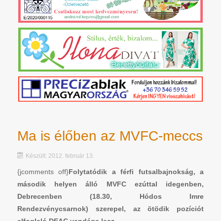
Ma is élőben az MVFC-meccs
Készült: 2012. február 13.
{jcomments off}
Folytatódik a férfi futsalbajnokság, a
második helyen álló MVFC ezúttal idegenben,
Debrecenben (18.30, Hódos Imre
Rendezvénycsarnok) szerepel, az ötödik pozíciót