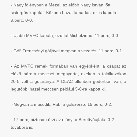
-
Nagy fölényben a Mezei, az előbb Nagy István lőtt
sistergős kapufát. Közben hazai támadás, ez is kapufa.
9.perc, 0-0.
-
Újabb MVFC-kapufa, ezúttal Michelzinho. 11.perc, 0-0.
-
Gól! Trencsényi góljával megvan a vezetés, 11.perc, 0-1.
-
Az MVFC remek formában van egyébként, a csapat az
előző három meccset megnyerte, ezeken a találkozókon
20-5 volt a gólaránya. A DEAC ellenben gödörben van, a
legutóbbi hazai meccsen például 5-0-ra kapott ki.
-Megvan a második, Rábl a gólszerző. 15.perc, 0-2.
-
17.perc, biztosan őrzi az előnyt a Berettyóújfalu. 0-2
továbbra is.