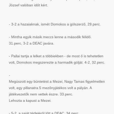
József valóban időt kért.
- 3-2 a hazaiaknak, ismét Domokos a gólszerző, 29.perc.
-
Mintha egyik másik meccs lenne a második félidő.
31.perc, 3-2 a DEAC javára.
-
Pallai tartja a lelket a többiekben - de most ő is tehetetlen
volt, Domokos megszerezte a harmadik gólját. 4-2, 32.perc.
-
Megúszott egy büntetést a Mezei, Nagy Tamas figyelmetlen 
volt, egy pillanatra 5 mezőnyjátékos volt a pályán. A 
játékvezetők nem vettek észre. 33.perc. 
Lehozta a kapust a Mezei.
- 5-2, a saját térfeléről lőtt a DEAC. 34.perc.