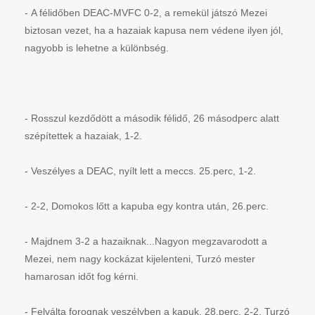
-
A félidőben DEAC-MVFC 0-2, a remekül játszó Mezei
biztosan vezet, ha a hazaiak kapusa nem védene ilyen jól,
nagyobb is lehetne a különbség.
-
Rosszul kezdődött a második félidő, 26 másodperc alatt
szépítettek a hazaiak, 1-2.
- Veszélyes a DEAC, nyílt lett a meccs. 25.perc, 1-2.
-
2-2, Domokos lőtt a kapuba egy kontra után, 26.perc.
-
Majdnem 3-2 a hazaiknak...Nagyon megzavarodott a
Mezei, nem nagy kockázat kijelenteni, Turzó mester
hamarosan időt fog kérni.
-
Felválta forognak veszélyben a kapuk. 28.perc, 2-2, Turzó