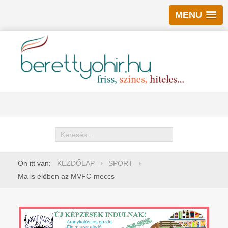
MENU
Keresés
Ön itt van:
KEZDŐLAP
SPORT
Ma is élőben az MVFC-meccs