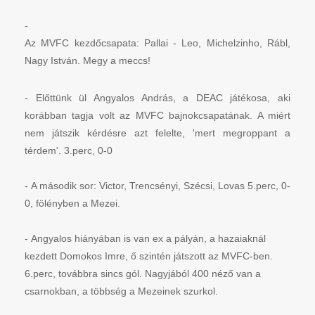
-
Az MVFC kezdőcsapata: Pallai - Leo, Michelzinho, Rábl, 
Nagy István. Megy a meccs!
- Előttünk ül Angyalos András, a DEAC játékosa, aki
korábban tagja volt az MVFC bajnokcsapatának. A miért
nem játszik kérdésre azt felelte, 'mert megroppant a
térdem'. 3.perc, 0-0
- A második sor: Victor, Trencsényi, Szécsi, Lovas 5.perc, 0-
0, fölényben a Mezei.
-
Angyalos hiányában is van ex a pályán, a hazaiaknál
kezdett Domokos Imre, ő szintén játszott az MVFC-ben.
6.perc, továbbra sincs gól. Nagyjából 400 néző van a
csarnokban, a többség a Mezeinek szurkol.