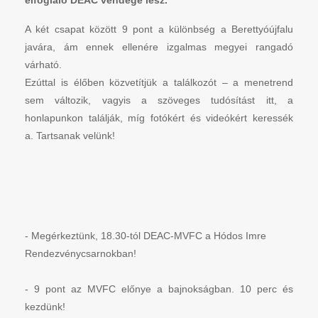
elfoglaló DEAC vendége lesz.
A két csapat között 9 pont a különbség a Berettyóújfalu
javára, ám ennek ellenére izgalmas megyei rangadó
várható.
Ezúttal is élőben közvetítjük a találkozót – a menetrend
sem változik, vagyis a szöveges tudósítást itt, a
honlapunkon találják, míg fotókért és videókért keressék
a. Tartsanak velünk!
- Megérkeztünk, 18.30-tól DEAC-MVFC a Hódos Imre
Rendezvénycsarnokban!
- 9 pont az MVFC előnye a bajnokságban. 10 perc és
kezdünk!