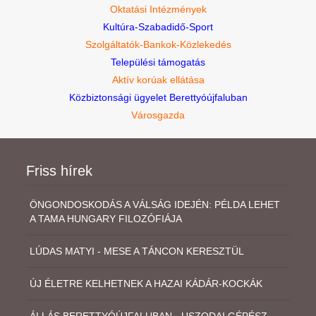
Oktatási Intézmények
Kultúra-Szabadidő-Sport
Szolgáltatók-Bankok-Közlekedés
Települési támogatás
Aktív korúak ellátása
Közbiztonsági ügyelet Berettyóújfaluban
Városgazda
Friss hírek
ÖNGONDOSKODÁS A VÁLSÁG IDEJÉN: PÉLDA LEHET
A TAMA HUNGARY FILOZÓFIÁJA
LÚDAS MATYI - MESE A TÁNCON KERESZTÜL
ÚJ ÉLETRE KELHETNEK A HAZAI KÁDÁR-KOCKÁK