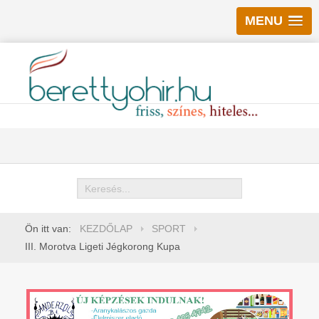
MENU
Keresés
Ön itt van:
KEZDŐLAP
SPORT
III. Morotva Ligeti Jégkorong Kupa