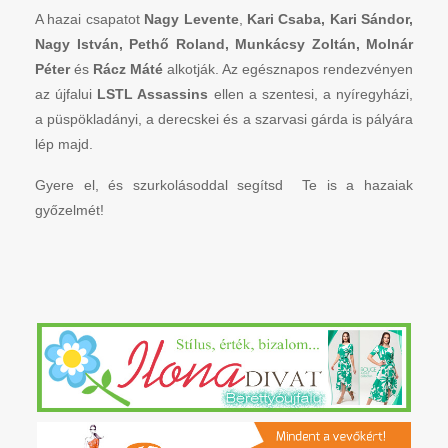
A hazai csapatot
Nagy Levente
,
Kari Csaba, Kari Sándor,
Nagy István, Pethő Roland, Munkácsy Zoltán, Molnár
Péter
és
Rácz Máté
alkotják. Az egésznapos rendezvényen
az újfalui
LSTL Assassins
ellen a szentesi, a nyíregyházi,
a püspökladányi, a derecskei és a szarvasi gárda is pályára
lép majd.
Gyere el, és szurkolásoddal segítsd Te is a hazaiak
győzelmét!