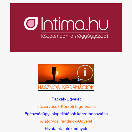
Patikák-Ügyelet
Háziorvosok-Körzeti fogorvosok
Egészségügyi alapellátások körzetbeosztása
Állatorvosi rendelők-Ügyelet
Hivatalok-Intézmények